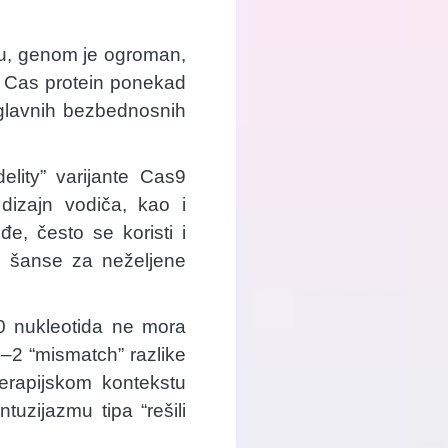
u, genom je ogroman,
a, Cas protein ponekad
 glavnih bezbednosnih
elity” varijante Cas9
 dizajn vodiča, kao i
e, često se koristi i
e šanse za neželjene
20 nukleotida ne mora
–2 “mismatch” razlike
terapijskom kontekstu
tuzijazmu tipa “rešili