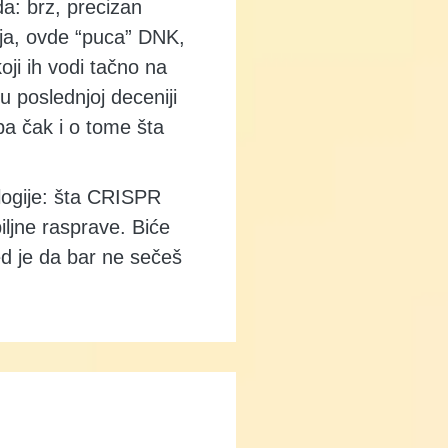
da: brz, precizan
ja, ovde “puca” DNK,
ji ih vodi tačno na
u poslednjoj deceniji
 pa čak i o tome šta
logije: šta CRISPR
ljne rasprave. Biće
ed je da bar ne sečeš