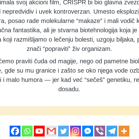
imala svoj akcioni film, CRISPR bi bio glavna zvez
 nepredvidiv i uvek kontroverzan. Umesto eksplozi
, posao rade molekularne “makaze” i mali vodič ko
na fantastika, ali je stvarna biotehnologija koja je 
koji razmišljamo o lečenju bolesti, uzgoju biljaka,
znači “popraviti” živ organizam.
emo praviti čuda od magije, nego od pametne bio
e, gde su mu granice i zašto se oko njega vode ozbi
ali i malo humora — jer kad već “sečeš” genetiku, r
dosadu.