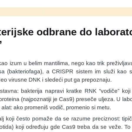
erijske odbrane do laborat
”
o izum u belim mantilima, nego kao trik preživljav
sa (bakteriofaga), a CRISPR sistem im služi kao sv
o virusne DNK i sledeći put ga prepoznaju.
ostavna: bakterija napravi kratke RNK “vodiče” koj
oteina (najpoznatiji je Cas9) preseče uljeza. U labor
ni alat: ako promeniš vodič, promenio si metu.
lj koji često pomaže da se razume preciznost: tipi
eotida) koji određuju gde Cas9 treba da se veže. 