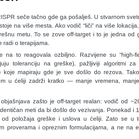
RISPR seče tačno gde ga pošalješ. U stvarnom svet
toje na više mesta. Ako vodič “liči” na više lokacij
šnu metu. To se zove off-target i to je jedna od
 radi o terapijama.
 na to reagovala ozbiljno. Razvijene su “high-fid
uju toleranciju na greške), pažljiviji algoritmi za
e koje mapiraju gde je sve došlo do rezova. Takođ
stem u ćeliji zadrži kratko — manje vremena, manj
i objašnjava zašto je off-target realan: vodič od ~
entičan meti da bi došlo do vezivanja. Ponekad i 1
od položaja greške i uslova u ćeliji. Zato se u 
kim proverama i opreznim formulacijama, a ne na en