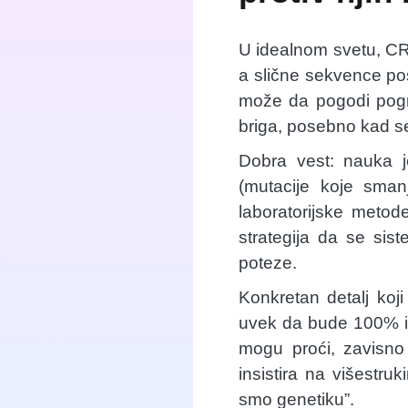
U idealnom svetu, C
a slične sekvence pos
može da pogodi pogre
briga, posebno kad se
Dobra vest: nauka je
(mutacije koje smanj
laboratorijske metod
strategija da se si
poteze.
Konkretan detalj koj
uvek da bude 100% id
mogu proći, zavisno 
insistira na višestru
smo genetiku”.