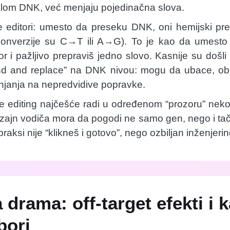
relom DNK, već menjaju pojedinačna slova.
 editori: umesto da preseku DNK, oni hemijski pre
 konverzije su C→T ili A→G). To je kao da umesto 
tor i pažljivo prepraviš jedno slovo. Kasnije su došli i
ind and replace” na DNK nivou: mogu da ubace, obr
njanja na nepredvidive popravke.
e editing najčešće radi u određenom “prozoru” neko
izajn vodiča mora da pogodi ne samo gen, nego i tač
aksi nije “klikneš i gotovo”, nego ozbiljan inženjerin
 drama: off-target efekti i 
bori