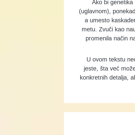
Ako bi genetika 
(uglavnom), ponekad
a umesto kaskadera
metu. Zvuči kao nauč
promenila način na 
U ovom tekstu neć
jeste, šta već mož
konkretnih detalja, 