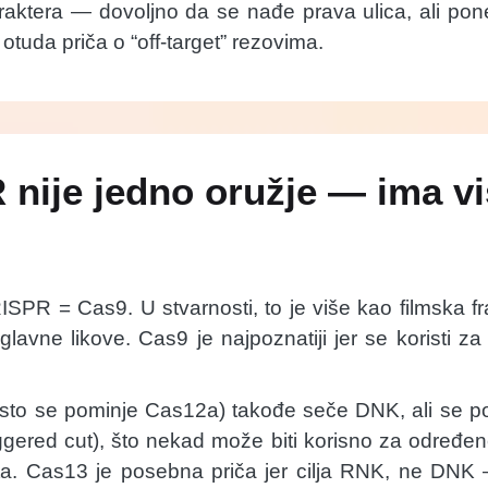
aktera — dovoljno da se nađe prava ulica, ali pon
 otuda priča o “off-target” rezovima.
nije jedno oružje — ima v
SPR = Cas9. U stvarnosti, to je više kao filmska f
e glavne likove. Cas9 je najpoznatiji jer se koristi z
sto se pominje Cas12a) takođe seče DNK, ali se po
aggered cut), što nekad može biti korisno za određene
ta. Cas13 je posebna priča jer cilja RNK, ne DNK