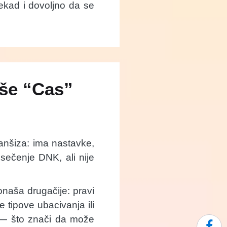
ekad i dovoljno da se
iše “Cas”
ranšiza: ima nastavke,
a sečenje DNK, ali nije
naša drugačije: pravi
 tipove ubacivanja ili
 — što znači da može