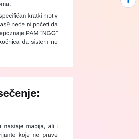
noma.
pecifičan kratki motiv
as9 neće ni početi da
prepoznaje PAM “NGG”
 kočnica da sistem ne
sečenje:
nastaje magija, ali i
ijante koje ne prave