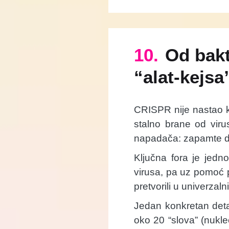
10.
Od bakt
“alat-kejsa
CRISPR nije nastao ka
stalno brane od viru
napadača: zapamte de
Ključna fora je jedn
virusa, pa uz pomoć pr
pretvorili u univerzal
Jedan konkretan deta
oko 20 “slova” (nukl