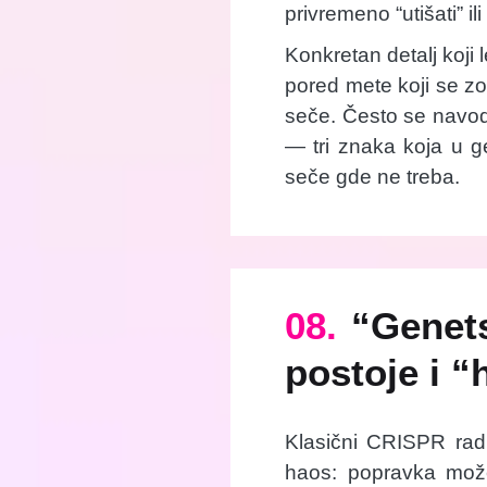
privremeno “utišati” i
Konkretan detalj koji
pored mete koji se z
seče. Često se navo
— tri znaka koja u g
seče gde ne treba.
08.
“Genet
postoje i “
Klasični CRISPR radi
haos: popravka može