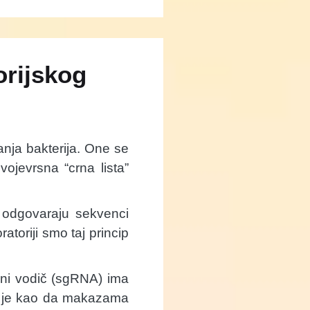
orijskog
anja bakterija. One se
ojevrsna “crna lista”
i odgovaraju sekvenci
atoriji smo taj princip
čni vodič (sgRNA) ima
To je kao da makazama