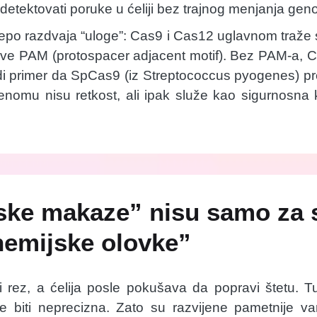
li detektovati poruke u ćeliji bez trajnog menjanja ge
 lepo razdvaja “uloge”: Cas9 i Cas12 uglavnom traže s
ove PAM (protospacer adjacent motif). Bez PAM-a, C
di primer da SpCas9 (iz Streptococcus pyogenes) 
enomu nisu retkost, ali ipak služe kao sigurnosna
ske makaze” nisu samo za 
hemijske olovke”
 rez, a ćelija posle pokušava da popravi štetu. Tu 
 biti neprecizna. Zato su razvijene pametnije var