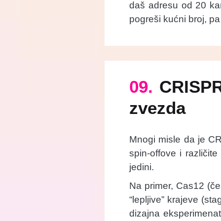
daš adresu od 20 kar
pogreši kućni broj, pa
09.
CRISPR 
zvezda
Mnogi misle da je CRI
spin-offove i različit
jedini.
Na primer, Cas12 (če
“lepljive” krajeve (st
dizajna eksperimena