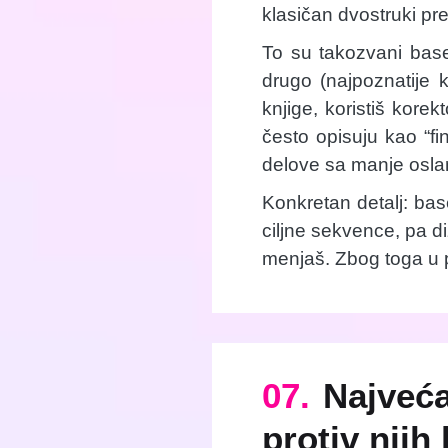
klasičan dvostruki p
To su takozvani base
drugo (najpoznatije
knjige, koristiš korek
često opisuju kao “f
delove sa manje osla
Konkretan detalj: bas
ciljne sekvence, pa d
menjaš. Zbog toga u pr
07.
Najveća
protiv njih 