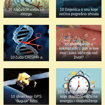
10 najčešćih mitova o
10 činjenica o snu koje
mozgu
većina pogrešno shvata
10 zanimljivosti o
mikroplastici: gde je sve
ima i kako utiče na naš
10 čuda CRISPR-a
život?
10 sitnih promena u danu
10 stvari koje GPS
koje drastično utiču na
“duguje” fizici
energiju i raspoloženje