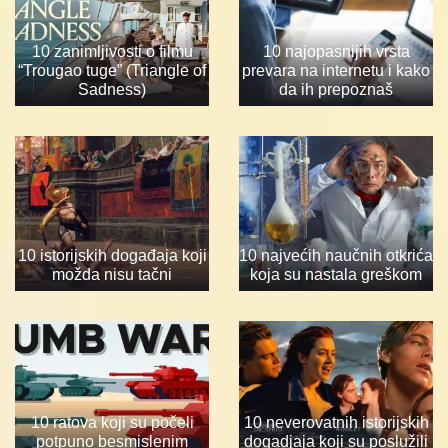
10 zanimljivosti o filmu
10 najopasnijih vrsta
“Trougao tuge” (Triangle of
prevara na internetu i kako
Sadness)
da ih prepoznaš
10 istorijskih događaja koji
10 najvećih naučnih otkrića
možda nisu tačni
koja su nastala greškom
10 ratova koji su počeli
10 neverovatnih istorijskih
potpuno besmislenim
dogadjaja koji su poslužili