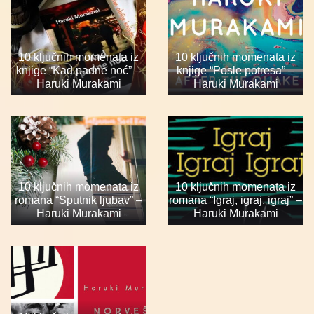
10 ključnih momenata iz
10 ključnih momenata iz
knjige “Kad padne noć” –
knjige “Posle potresa” –
Haruki Murakami
Haruki Murakami
10 ključnih momenata iz
10 ključnih momenata iz
romana “Sputnik ljubav” –
romana “Igraj, igraj, igraj” –
Haruki Murakami
Haruki Murakami