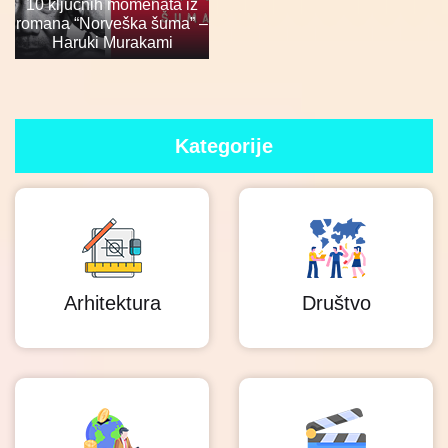
10 ključnih momenata iz
romana “Norveška šuma” –
Haruki Murakami
Kategorije
Arhitektura
Društvo