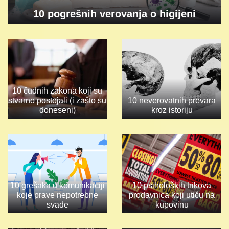
10 pogrešnih verovanja o higijeni
10 čudnih zakona koji su
stvarno postojali (i zašto su
10 neverovatnih prevara
doneseni)
kroz istoriju
10 grešaka u komunikaciji
10 psiholoških trikova
koje prave nepotrebne
prodavnica koji utiču na
svađe
kupovinu