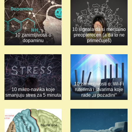
10 signala da si mentalno
10 zanimljivosti o
preopterećen (a da to ne
dopaminu
primećuješ)
10 zanimljivosti o: Wi-Fi
10 mikro-navika koje
ruterima i stvarima koje
smanjuju stres za 5 minuta
rade „u pozadini“