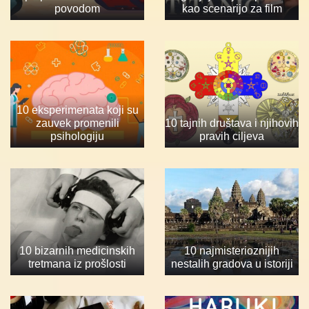
povodom
kao scenarijo za film
10 eksperimenata koji su
zauvek promenili
10 tajnih društava i njihovih
psihologiju
pravih ciljeva
10 bizarnih medicinskih
10 najmisterioznijih
tretmana iz prošlosti
nestalih gradova u istoriji