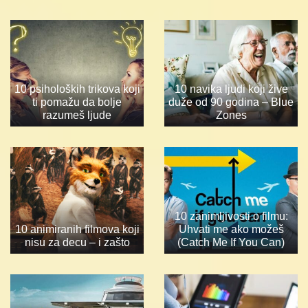
10 psiholoških trikova koji
10 navika ljudi koji žive
ti pomažu da bolje
duže od 90 godina – Blue
razumeš ljude
Zones
10 zanimljivosti o filmu:
10 animiranih filmova koji
Uhvati me ako možeš
nisu za decu – i zašto
(Catch Me If You Can)