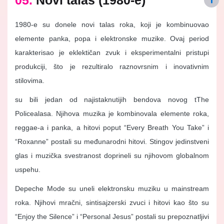
1980-e su donele novi talas roka, koji je kombinuovao
elemente panka, popa i elektronske muzike. Ovaj period
karakterisao je eklektičan zvuk i eksperimentalni pristupi
produkciji, što je rezultiralo raznovrsnim i inovativnim
stilovima.
su bili jedan od najistaknutijih bendova novog tThe
Policealasa. Njihova muzika je kombinovala elemente roka,
reggae-a i panka, a hitovi poput “Every Breath You Take” i
“Roxanne” postali su međunarodni hitovi. Stingov jedinstveni
glas i muzička svestranost doprineli su njihovom globalnom
uspehu.
Depeche Mode su uneli elektronsku muziku u mainstream
roka. Njihovi mračni, sintisajzerski zvuci i hitovi kao što su
“Enjoy the Silence” i “Personal Jesus” postali su prepoznatljivi