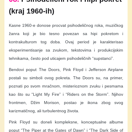
(kraj 1960-ih)
Kasne 1960-e donose procvat psihodeličnog roka, muzičkog
žanra koji je bio tesno povezan sa hipi pokretom i
kontrakulturom tog doba. Ovaj period je karakterisao
eksperimentisanje sa zvukom, tekstovima i produkcijskim
tehnikama, često pod uticajem psihodeličnih “supstanci”.
Bendovi poput The Doors, Pink Floyd i Jefferson Airplane
postali su simboli ovog pokreta. The Doors su, na primer,
poznati po svom mračnom, misterioznom zvuku i pesmama
kao što su “Light My Fire” i “Riders on the Storm”. Njihov
frontmen, Džim Morison, postao je ikona zbog svog
karizmatičnog, ali turbulentnog života.
Pink Floyd su doneli kompleksne, konceptualne albume
poput “The Piper at the Gates of Dawn” i “The Dark Side of