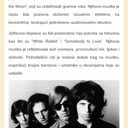
the Moon”, koji su redefinisali granice roka. Njihova muzika je
često bila praćena složenim vizualnim efektima na
koncertima, stvarajući jedinstveno audiovizuelno iskustvo.
Jefferson Airplane su bili predvodnici hipi pokreta sa hitovima
kao što su “White Rabbit” i “Somebody to Love”. Njihova
muzika je reflektovala duh vremena, promovišući mir, ljubav i
slobodu. Psihodelični rok je ostavio dubok trag na muziku,
inspirišući brojne bendove i umetnike u decenijama koje su
usledile.