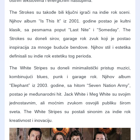
oštrim tekstovima i energičnim nastupima.
The Strokes su takođe bili ključni igrači na indie rok sceni.
Njihov album “Is This It” iz 2001. godine postao je kultni
klasik, sa pesmama poput “Last Nite” i “Someday”. The
Strokes su doneli sirov, garage rok zvuk koji je postao
inspiracija za mnoge buduće bendove. Njihov stil i estetika
definisali su indie rok estetiku tog perioda.
The White Stripes su doneli minimalistički pristup muzici,
kombinujući blues, punk i garage rok. Njihov album
“Elephant” iz 2003. godine, sa hitom “Seven Nation Army”,
postao je međunarodni hit. Jack White i Meg White su svojim
jednostavnim, ali moćnim zvukom osvojili publiku širom
sveta. The White Stripes su postali sinonim za indie rok
kreativnost i inovaciju.