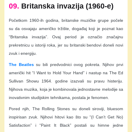
09.
Britanska invazija (1960-e)
Početkom 1960-ih godina, britanske muzičke grupe počele
su da osvajaju američko tržište, događaj koji je poznat kao
“Britanska invazija”. Ovaj period je označio značajnu
prekretnicu u istoriji roka, jer su britanski bendovi doneli novi
zvuk i energiju.
The Beatles
su bili predvodnici ovog pokreta. Njihov prvi
američki hit “I Want to Hold Your Hand” i nastup na The Ed
Sullivan Showu 1964. godine izazvali su pravu histeriju.
Njihova muzika, koja je kombinovala jednostavne melodije sa
inovativnim studijskim tehnikama, postala je fenomen.
Pored njih, The Rolling Stones su doneli siroviji, bluesom
inspirisan zvuk. Njihovi hitovi kao što su “(I Can’t Get No)
Satisfaction” i “Paint It Black” postali su himne jedne