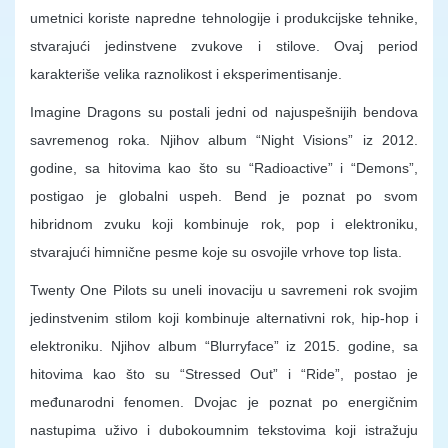
umetnici koriste napredne tehnologije i produkcijske tehnike,
stvarajući jedinstvene zvukove i stilove. Ovaj period
karakteriše velika raznolikost i eksperimentisanje.
Imagine Dragons su postali jedni od najuspešnijih bendova
savremenog roka. Njihov album “Night Visions” iz 2012.
godine, sa hitovima kao što su “Radioactive” i “Demons”,
postigao je globalni uspeh. Bend je poznat po svom
hibridnom zvuku koji kombinuje rok, pop i elektroniku,
stvarajući himnične pesme koje su osvojile vrhove top lista.
Twenty One Pilots su uneli inovaciju u savremeni rok svojim
jedinstvenim stilom koji kombinuje alternativni rok, hip-hop i
elektroniku. Njihov album “Blurryface” iz 2015. godine, sa
hitovima kao što su “Stressed Out” i “Ride”, postao je
međunarodni fenomen. Dvojac je poznat po energičnim
nastupima uživo i dubokoumnim tekstovima koji istražuju