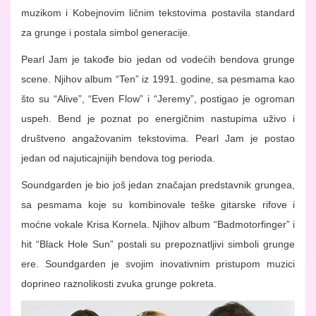
muzikom i Kobejnovim ličnim tekstovima postavila standard
za grunge i postala simbol generacije.
Pearl Jam je takođe bio jedan od vodećih bendova grunge
scene. Njihov album “Ten” iz 1991. godine, sa pesmama kao
što su “Alive”, “Even Flow” i “Jeremy”, postigao je ogroman
uspeh. Bend je poznat po energičnim nastupima uživo i
društveno angažovanim tekstovima. Pearl Jam je postao
jedan od najuticajnijih bendova tog perioda.
Soundgarden je bio još jedan značajan predstavnik grungea,
sa pesmama koje su kombinovale teške gitarske rifove i
moćne vokale Krisa Kornela. Njihov album “Badmotorfinger” i
hit “Black Hole Sun” postali su prepoznatljivi simboli grunge
ere. Soundgarden je svojim inovativnim pristupom muzici
doprineo raznolikosti zvuka grunge pokreta.