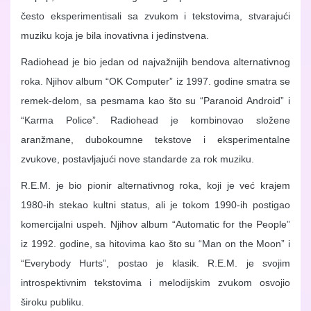
često eksperimentisali sa zvukom i tekstovima, stvarajući
muziku koja je bila inovativna i jedinstvena.
Radiohead je bio jedan od najvažnijih bendova alternativnog
roka. Njihov album “OK Computer” iz 1997. godine smatra se
remek-delom, sa pesmama kao što su “Paranoid Android” i
“Karma Police”. Radiohead je kombinovao složene
aranžmane, dubokoumne tekstove i eksperimentalne
zvukove, postavljajući nove standarde za rok muziku.
R.E.M. je bio pionir alternativnog roka, koji je već krajem
1980-ih stekao kultni status, ali je tokom 1990-ih postigao
komercijalni uspeh. Njihov album “Automatic for the People”
iz 1992. godine, sa hitovima kao što su “Man on the Moon” i
“Everybody Hurts”, postao je klasik. R.E.M. je svojim
introspektivnim tekstovima i melodijskim zvukom osvojio
široku publiku.