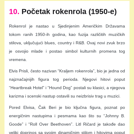
10.
Početak rokenrola (1950-e)
Rokenrol je nastao u Sjedinjenim Američkim Državama
tokom ranih 1950-ih godina, kao fuzija različitih muzičkih
stilova, uključujući blues, country i R&B. Ovaj novi zvuk brzo
je osvojio mlade i postao simbol kulturnih promena tog
vremena.
Elvis Prisli, često nazivan “Kraljem rokenrola”, bio je jedna od
najznačajnijih figura tog perioda. Njegovi hitovi poput
“Heartbreak Hotel” i “Hound Dog” postali su klasici, a njegova
karizma i scenski nastup ostavili su neizbrisiv trag u muzici.
Pored Elvisa, Čak Beri je bio ključna figura, poznat po
energičnim nastupima i pesmama kao što su “Johnny B.
Goode” i “Roll Over Beethoven”. Litl Ričard je takođe dao
veliki doprinos sa svojim dinamičnim stilom i hitovima poput