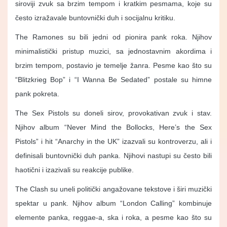
siroviji zvuk sa brzim tempom i kratkim pesmama, koje su
često izražavale buntovnički duh i socijalnu kritiku.
The Ramones su bili jedni od pionira pank roka. Njihov
minimalistički pristup muzici, sa jednostavnim akordima i
brzim tempom, postavio je temelje žanra. Pesme kao što su
“Blitzkrieg Bop” i “I Wanna Be Sedated” postale su himne
pank pokreta.
The Sex Pistols su doneli sirov, provokativan zvuk i stav.
Njihov album “Never Mind the Bollocks, Here’s the Sex
Pistols” i hit “Anarchy in the UK” izazvali su kontroverzu, ali i
definisali buntovnički duh panka. Njihovi nastupi su često bili
haotični i izazivali su reakcije publike.
The Clash su uneli politički angažovane tekstove i širi muzički
spektar u pank. Njihov album “London Calling” kombinuje
elemente panka, reggae-a, ska i roka, a pesme kao što su