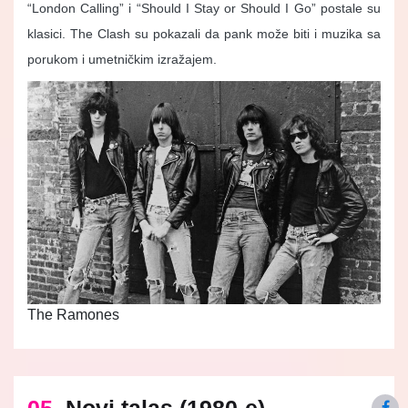
“London Calling” i “Should I Stay or Should I Go” postale su
klasici. The Clash su pokazali da pank može biti i muzika sa
porukom i umetničkim izražajem.
The Ramones
05.
Novi talas (1980-e)