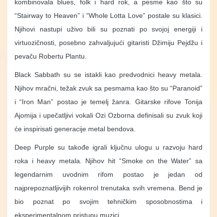
kombinovala blues, folk i hard rok, a pesme kao što su
“Stairway to Heaven” i “Whole Lotta Love” postale su klasici.
Njihovi nastupi uživo bili su poznati po svojoj energiji i
virtuozičnosti, posebno zahvaljujući gitaristi Džimiju Pejdžu i
pevaču Robertu Plantu.
Black Sabbath su se istakli kao predvodnici heavy metala.
Njihov mračni, težak zvuk sa pesmama kao što su “Paranoid”
i “Iron Man” postao je temelj žanra. Gitarske rifove Tonija
Ajomija i upečatljivi vokali Ozi Ozborna definisali su zvuk koji
će inspirisati generacije metal bendova.
Deep Purple su takođe igrali ključnu ulogu u razvoju hard
roka i heavy metala. Njihov hit “Smoke on the Water” sa
legendarnim uvodnim rifom postao je jedan od
najprepoznatljivijih rokenrol trenutaka svih vremena. Bend je
bio poznat po svojim tehničkim sposobnostima i
eksperimentalnom pristupu muzici.