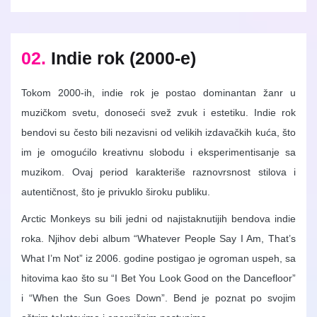
02.
Indie rok (2000-e)
Tokom 2000-ih, indie rok je postao dominantan žanr u
muzičkom svetu, donoseći svež zvuk i estetiku. Indie rok
bendovi su često bili nezavisni od velikih izdavačkih kuća, što
im je omogućilo kreativnu slobodu i eksperimentisanje sa
muzikom. Ovaj period karakteriše raznovrsnost stilova i
autentičnost, što je privuklo široku publiku.
Arctic Monkeys su bili jedni od najistaknutijih bendova indie
roka. Njihov debi album “Whatever People Say I Am, That’s
What I’m Not” iz 2006. godine postigao je ogroman uspeh, sa
hitovima kao što su “I Bet You Look Good on the Dancefloor”
i “When the Sun Goes Down”. Bend je poznat po svojim