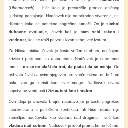
(
Übermensch
) – biće koje je prevazišlo granice običnog
ljudskog postojanja. Nadčovek nije natprirodno stvorenje, niti
diktator, kako se ponekad pogrešno tumači. On je
simbol
duhovne evolucije
, čovek koji je
sam sebi zakon i
vrednost
, koji ne traži potvrdu izvan sebe, već iznutra.
Za Ničea, običan čovek je često vođen strahom, osećajem
krivice i potrebom za autoritetom. Nadčovek je suprotnost
tome –
on se ne plaši da trpi, da pada i da se menja
. On
prihvata život sa svim njegovim protivrečnostima, ne beži od
bola, već ga koristi kao izvor snage. Nadčovek stvara
sopstvene vrednosti i živi
autentično i hrabro
.
Ova ideja je izazvala brojne rasprave jer je često pogrešno
interpretirana u političkom kontekstu, ali Niče nikada nije
zamišljao nadčoveka kao vladara nad drugima – već kao
vladara nad sobom
. Nadčovek je ideal prema kome težimo,