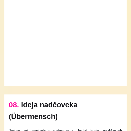
08.
Ideja nadčoveka
(Übermensch)
Jedan od centralnih pojmova u knjizi jeste
nadčovek