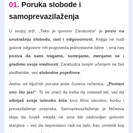
01.
Poruka slobode i
samoprevazilaženja
U svojoj srži, „Tako je govorio Zaratustra“ je
poziv na
unutrašnju slobodu, rast i odgovornost
. Knjiga ne nudi
gotove odgovore niti propoveda jednostavne istine – ona nas
poziva da sami tragamo, sumnjamo, menjamo se i
gradimo svoje vrednosti
. Zaratustra svojim učenjem ne želi
sledbenike, već
slobodne pojedince
.
Jedna od ključnih poruka jeste čuvena rečenica:
„Postani
ono što jesi“
. To ne znači da treba da ostaneš isti, već da
otkriješ svoje istinsko biće
kroz lično iskustvo, borbu i
prevazilaženje prepreka. Samoprevazilaženje je Ničeova
ideja da čovek nikada ne sme biti zadovoljan gotovim
stanjima – već da neprestano radi na sebi, kao umetnik koji