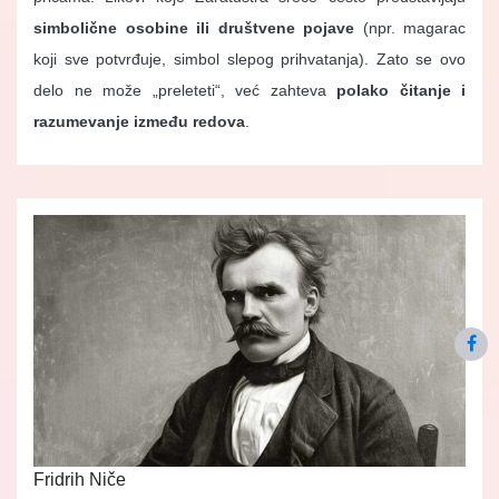
simbolične osobine ili društvene pojave
(npr. magarac
koji sve potvrđuje, simbol slepog prihvatanja). Zato se ovo
delo ne može „preleteti“, već zahteva
polako čitanje i
razumevanje između redova
.
Fridrih Niče