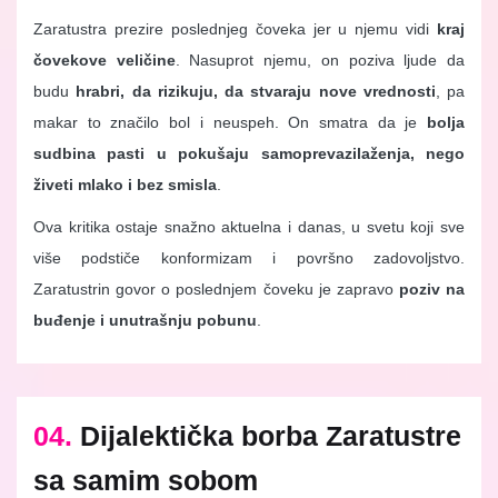
Zaratustra prezire poslednjeg čoveka jer u njemu vidi
kraj
čovekove veličine
. Nasuprot njemu, on poziva ljude da
budu
hrabri, da rizikuju, da stvaraju nove vrednosti
, pa
makar to značilo bol i neuspeh. On smatra da je
bolja
sudbina pasti u pokušaju samoprevazilaženja, nego
živeti mlako i bez smisla
.
Ova kritika ostaje snažno aktuelna i danas, u svetu koji sve
više podstiče konformizam i površno zadovoljstvo.
Zaratustrin govor o poslednjem čoveku je zapravo
poziv na
buđenje i unutrašnju pobunu
.
04.
Dijalektička borba Zaratustre
sa samim sobom