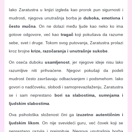
Iako Zaratustra u knjizi izgleda kao prorok pun sigurnosti i
mudrosti, njegova unutrašnja borba je
duboka, emotivna i
često mučna
. On ne dolazi među ljude kao neko ko ima
gotove odgovore, već kao
tragač
koji pokušava da razume
sebe, svet i druge. Tokom svog putovanja, Zaratustra prolazi
kroz brojne
krize, razočaranja i unutrašnje sukobe
.
On oseća duboku
usamljenost
, jer njegove ideje nisu lako
razumljive niti prihvaćene. Njegovi pokušaji da podeli
mudrost često završavaju odbacivanjem i podsmehom. Iako
govori o nadčoveku, slobodi i samoprevazilaženju, Zaratustra
se i sam neprestano
bori sa slabostima, sumnjama i
ljudskim slabostima
.
Ova psihološka složenost čini ga
izuzetno autentičnim i
ljudskim likom
. On nije svevideći guru, već čovek koji se
neprestano razvija i preispituje. Njegova unutrašnja borba