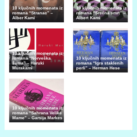
10 ključnih momenata iz
10 ključnih momenata iz
romana “Stranac” –
romana “Srećna smrt” –
Alber Kami
Albert Kami
10 ključnih momenata iz
romana “Norveška
10 ključnih momenata iz
šuma” – Haruki
romana “Igra staklenih
Murakami
perli” – Herman Hese
10 ključnih momenata iz
romana “Sahrana Velike
Mame” – Garsija Markes