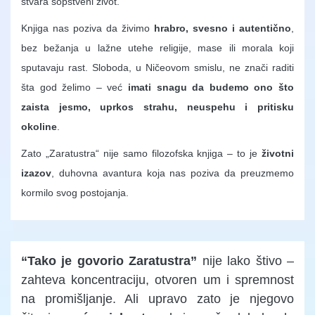
stvara sopstveni život.
Knjiga nas poziva da živimo
hrabro, svesno i autentično
,
bez bežanja u lažne utehe religije, mase ili morala koji
sputavaju rast. Sloboda, u Ničeovom smislu, ne znači raditi
šta god želimo – već
imati snagu da budemo ono što
zaista jesmo, uprkos strahu, neuspehu i pritisku
okoline
.
Zato „Zaratustra“ nije samo filozofska knjiga – to je
životni
izazov
, duhovna avantura koja nas poziva da preuzmemo
kormilo svog postojanja.
“Tako je govorio Zaratustra”
nije lako štivo –
zahteva koncentraciju, otvoren um i spremnost
na promišljanje. Ali upravo zato je njegovo