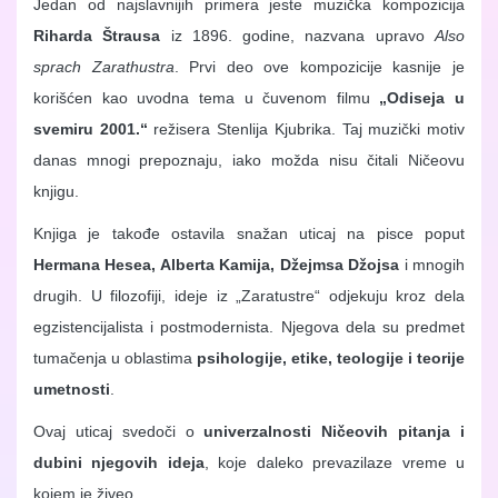
Jedan od najslavnijih primera jeste muzička kompozicija
Riharda Štrausa
iz 1896. godine, nazvana upravo
Also
sprach Zarathustra
. Prvi deo ove kompozicije kasnije je
korišćen kao uvodna tema u čuvenom filmu
„Odiseja u
svemiru 2001.“
režisera Stenlija Kjubrika. Taj muzički motiv
danas mnogi prepoznaju, iako možda nisu čitali Ničeovu
knjigu.
Knjiga je takođe ostavila snažan uticaj na pisce poput
Hermana Hesea, Alberta Kamija, Džejmsa Džojsa
i mnogih
drugih. U filozofiji, ideje iz „Zaratustre“ odjekuju kroz dela
egzistencijalista i postmodernista. Njegova dela su predmet
tumačenja u oblastima
psihologije, etike, teologije i teorije
umetnosti
.
Ovaj uticaj svedoči o
univerzalnosti Ničeovih pitanja i
dubini njegovih ideja
, koje daleko prevazilaze vreme u
kojem je živeo.