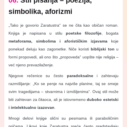
06.
Stil pisanja – poezija,
simbolika, aforizmi
„Tako je govorio Zaratustra“ se ne čita kao običan roman.
Knjiga je napisana u stilu
poetske filozofije
, bogata
metaforama, simbolima i aforističkim izjavama
koje
ponekad deluju kao zagonetke. Niče koristi
biblijski ton
u
formi propovedi, ali ono što „propoveda“ uopšte nije religija –
već njeno prevazilaženje.
Njegove rečenice su često
paradoksalne
i zahtevaju
razmišljanje: „Ko se penje na najviše planine, taj se smeje
svim tragedijama – stvarnima i izmišljenima“. Ovaj stil može
biti zahtevan za čitaoca, ali je istovremeno
duboko estetski
i intelektualno izazovan
.
Mnogi delovi knjige slični su pesmama ili paraboličnim
pričama. Likovi koje Zaratustra sreće često predstavljaju