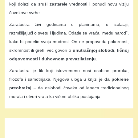
koji dolazi da sruši zastarele vrednosti i ponudi novu viziju
čovekove svrhe.
Zaratustra živi godinama u planinama, u izolaciji,
razmišljajući o svetu i ljudima. Odatle se vraća “među narod”,
kako bi podelio svoju mudrost. On ne propoveda pokornost,
skromnost ili greh, već govori o
unutrašnjoj slobodi, ličnoj
odgovornosti i duhovnom prevazilaženju
.
Zaratustra je lik koji istovremeno nosi osobine proroka,
filozofa i samotnjaka. Njegova uloga u knjizi je
da pokrene
preobražaj
– da oslobodi čoveka od lanaca tradicionalnog
morala i otvori vrata ka višem obliku postojanja.