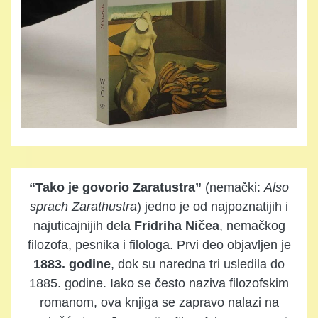
“Tako je govorio Zaratustra”
(nemački:
Also
sprach Zarathustra
) jedno je od najpoznatijih i
najuticajnijih dela
Fridriha Ničea
, nemačkog
filozofa, pesnika i filologa. Prvi deo objavljen je
1883. godine
, dok su naredna tri usledila do
1885. godine. Iako se često naziva filozofskim
romanom, ova knjiga se zapravo nalazi na