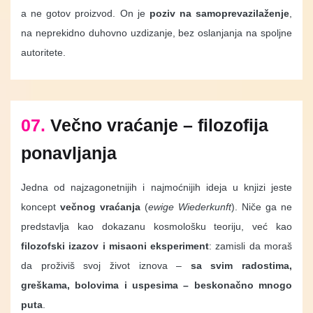
a ne gotov proizvod. On je
poziv na samoprevazilaženje
,
na neprekidno duhovno uzdizanje, bez oslanjanja na spoljne
autoritete.
07.
Večno vraćanje – filozofija
ponavljanja
Jedna od najzagonetnijih i najmoćnijih ideja u knjizi jeste
koncept
večnog vraćanja
(
ewige Wiederkunft
). Niče ga ne
predstavlja kao dokazanu kosmološku teoriju, već kao
filozofski izazov i misaoni eksperiment
: zamisli da moraš
da proživiš svoj život iznova –
sa svim radostima,
greškama, bolovima i uspesima – beskonačno mnogo
puta
.