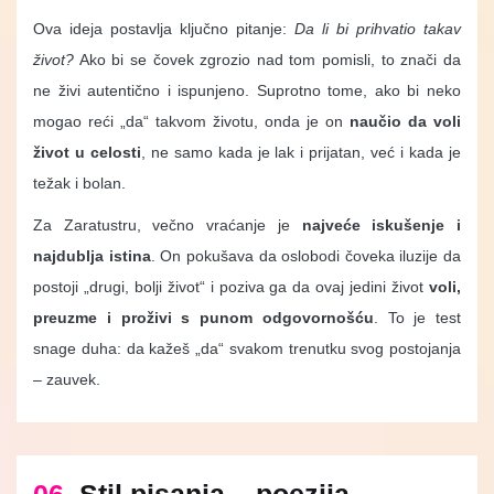
Ova ideja postavlja ključno pitanje:
Da li bi prihvatio takav
život?
Ako bi se čovek zgrozio nad tom pomisli, to znači da
ne živi autentično i ispunjeno. Suprotno tome, ako bi neko
mogao reći „da“ takvom životu, onda je on
naučio da voli
život u celosti
, ne samo kada je lak i prijatan, već i kada je
težak i bolan.
Za Zaratustru, večno vraćanje je
najveće iskušenje i
najdublja istina
. On pokušava da oslobodi čoveka iluzije da
postoji „drugi, bolji život“ i poziva ga da ovaj jedini život
voli,
preuzme i proživi s punom odgovornošću
. To je test
snage duha: da kažeš „da“ svakom trenutku svog postojanja
– zauvek.