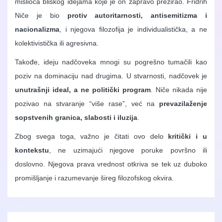
mislioca bliskog idejama koje je on zapravo prezirao. Fridrih
Niče je bio
protiv autoritarnosti, antisemitizma i
nacionalizma
, i njegova filozofija je individualistička, a ne
kolektivistička ili agresivna.
Takođe, ideju nadčoveka mnogi su pogrešno tumačili kao
poziv na dominaciju nad drugima. U stvarnosti, nadčovek je
unutrašnji ideal, a ne politički program
. Niče nikada nije
pozivao na stvaranje “više rase”, već na
prevazilaženje
sopstvenih granica, slabosti i iluzija
.
Zbog svega toga, važno je čitati ovo delo
kritički i u
kontekstu
, ne uzimajući njegove poruke površno ili
doslovno. Njegova prava vrednost otkriva se tek uz duboko
promišljanje i razumevanje šireg filozofskog okvira.