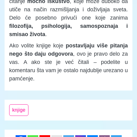
čitanje
moćno iskustvo
, koje može duboko da
utiče na način razmišljanja i doživljaja sveta.
Delo će posebno privući one koje zanima
filozofija, psihologija, samospoznaja i
smisao života
.
Ako volite knjige koje
postavljaju više pitanja
nego što daju odgovora
, ovo je pravo delo za
vas. A ako ste je već čitali – podelite u
komentaru šta vam je ostalo najdublje urezano u
pamćenje.
knjige