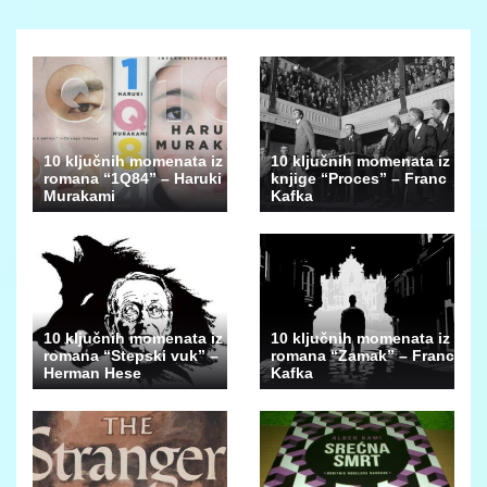
10 ključnih momenata iz
10 ključnih momenata iz
romana “1Q84” – Haruki
knjige “Proces” – Franc
Murakami
Kafka
10 ključnih momenata iz
10 ključnih momenata iz
romana “Stepski vuk” –
romana “Zamak” – Franc
Herman Hese
Kafka