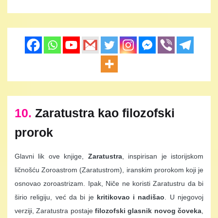
10.
Zaratustra kao filozofski
prorok
Glavni lik ove knjige,
Zaratustra
, inspirisan je istorijskom
ličnošću Zoroastrom (Zaratustrom), iranskim prorokom koji je
osnovao zoroastrizam. Ipak, Niče ne koristi Zaratustru da bi
širio religiju, već da bi je
kritikovao i nadišao
. U njegovoj
verziji, Zaratustra postaje
filozofski glasnik novog čoveka
,