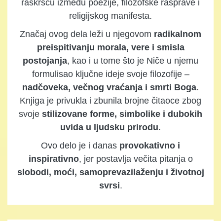
raskršću između poezije, filozofske rasprave i
religijskog manifesta.
Značaj ovog dela leži u njegovom
radikalnom
preispitivanju morala, vere i smisla
postojanja
, kao i u tome što je Niče u njemu
formulisao ključne ideje svoje filozofije –
nadčoveka, večnog vraćanja i smrti Boga
.
Knjiga je privukla i zbunila brojne čitaoce zbog
svoje
stilizovane forme, simbolike i dubokih
uvida u ljudsku prirodu
.
Ovo delo je i danas
provokativno i
inspirativno
, jer postavlja večita pitanja o
slobodi, moći, samoprevazilaženju i životnoj
svrsi
.