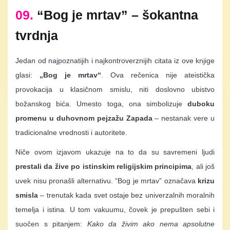
09.
“Bog je mrtav” – šokantna
tvrdnja
Jedan od najpoznatijih i najkontroverznijih citata iz ove knjige
glasi:
„Bog je mrtav“
. Ova rečenica nije ateistička
provokacija u klasičnom smislu, niti doslovno ubistvo
božanskog bića. Umesto toga, ona simbolizuje
duboku
promenu u duhovnom pejzažu Zapada
– nestanak vere u
tradicionalne vrednosti i autoritete.
Niče ovom izjavom ukazuje na to da su savremeni ljudi
prestali da žive po istinskim religijskim principima
, ali još
uvek nisu pronašli alternativu. “Bog je mrtav” označava
krizu
smisla
– trenutak kada svet ostaje bez univerzalnih moralnih
temelja i istina. U tom vakuumu, čovek je prepušten sebi i
suočen s pitanjem:
Kako da živim ako nema apsolutne