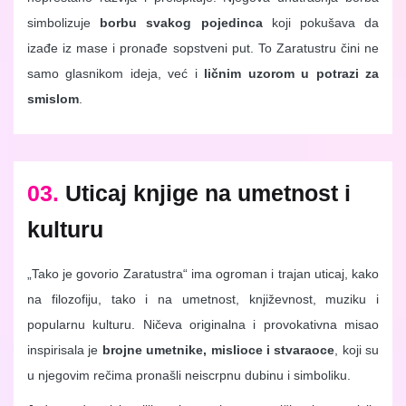
simbolizuje
borbu svakog pojedinca
koji pokušava da
izađe iz mase i pronađe sopstveni put. To Zaratustru čini ne
samo glasnikom ideja, već i
ličnim uzorom u potrazi za
smislom
.
03.
Uticaj knjige na umetnost i
kulturu
„Tako je govorio Zaratustra“ ima ogroman i trajan uticaj, kako
na filozofiju, tako i na umetnost, književnost, muziku i
popularnu kulturu. Ničeva originalna i provokativna misao
inspirisala je
brojne umetnike, mislioce i stvaraoce
, koji su
u njegovim rečima pronašli neiscrpnu dubinu i simboliku.