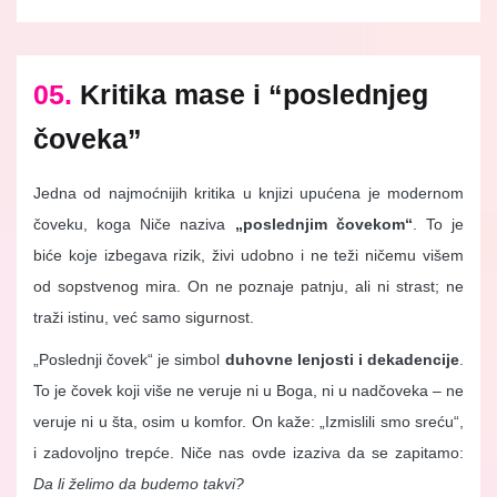
05.
Kritika mase i “poslednjeg
čoveka”
Jedna od najmoćnijih kritika u knjizi upućena je modernom
čoveku, koga Niče naziva
„poslednjim čovekom“
. To je
biće koje izbegava rizik, živi udobno i ne teži ničemu višem
od sopstvenog mira. On ne poznaje patnju, ali ni strast; ne
traži istinu, već samo sigurnost.
„Poslednji čovek“ je simbol
duhovne lenjosti i dekadencije
.
To je čovek koji više ne veruje ni u Boga, ni u nadčoveka – ne
veruje ni u šta, osim u komfor. On kaže: „Izmislili smo sreću“,
i zadovoljno trepće. Niče nas ovde izaziva da se zapitamo:
Da li želimo da budemo takvi?