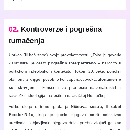
02.
Kontroverze i pogrešna
tumačenja
Uprkos (ili baš zbog) svoje provokativnosti, „Tako je govorio
Zaratustra“ je često
pogrešno interpretirano
– naročito u
političkom i ideološkom kontekstu. Tokom 20. veka, pojedini
elementi iz knjige, posebno koncept nadčoveka,
zlonamerno
su iskrivljeni
i korišćeni za promociju nacionalističkih i
rasističkih ideologija, naročito u nacističkoj Nemačkoj.
Veliku ulogu u tome igrala je
Ničeova sestra, Elizabet
Forster-Niče
, koja je posle njegove smrti selektivno
uređivala i objavljivala njegova dela, predstavljajući ga kao