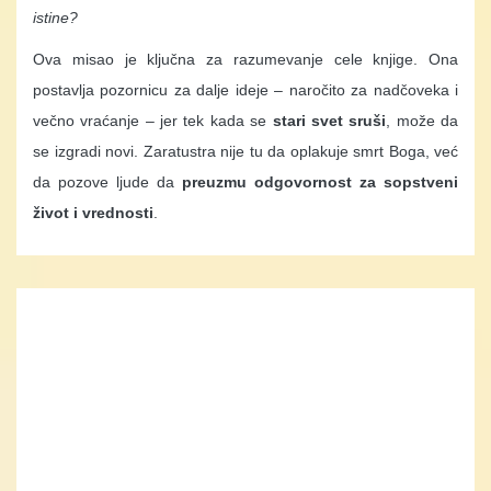
istine?
Ova misao je ključna za razumevanje cele knjige. Ona
postavlja pozornicu za dalje ideje – naročito za nadčoveka i
večno vraćanje – jer tek kada se
stari svet sruši
, može da
se izgradi novi. Zaratustra nije tu da oplakuje smrt Boga, već
da pozove ljude da
preuzmu odgovornost za sopstveni
život i vrednosti
.