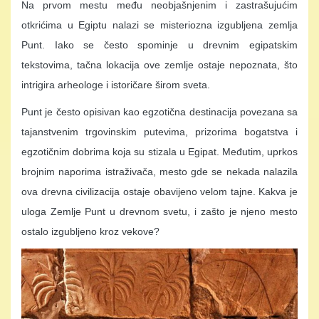
Na prvom mestu među neobjašnjenim i zastrašujućim
otkrićima u Egiptu nalazi se misteriozna izgubljena zemlja
Punt. Iako se često spominje u drevnim egipatskim
tekstovima, tačna lokacija ove zemlje ostaje nepoznata, što
intrigira arheologe i istoričare širom sveta.
Punt je često opisivan kao egzotična destinacija povezana sa
tajanstvenim trgovinskim putevima, prizorima bogatstva i
egzotičnim dobrima koja su stizala u Egipat. Međutim, uprkos
brojnim naporima istraživača, mesto gde se nekada nalazila
ova drevna civilizacija ostaje obavijeno velom tajne. Kakva je
uloga Zemlje Punt u drevnom svetu, i zašto je njeno mesto
ostalo izgubljeno kroz vekove?