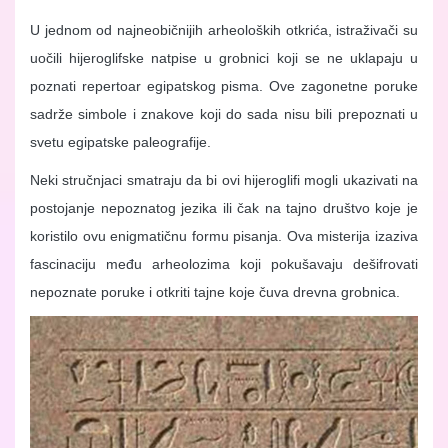
U jednom od najneobičnijih arheoloških otkrića, istraživači su
uočili hijeroglifske natpise u grobnici koji se ne uklapaju u
poznati repertoar egipatskog pisma. Ove zagonetne poruke
sadrže simbole i znakove koji do sada nisu bili prepoznati u
svetu egipatske paleografije.
Neki stručnjaci smatraju da bi ovi hijeroglifi mogli ukazivati na
postojanje nepoznatog jezika ili čak na tajno društvo koje je
koristilo ovu enigmatičnu formu pisanja. Ova misterija izaziva
fascinaciju među arheolozima koji pokušavaju dešifrovati
nepoznate poruke i otkriti tajne koje čuva drevna grobnica.