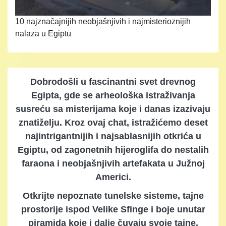
10 najznačajnijih neobjašnjivih i najmisterioznijih
nalaza u Egiptu
Dobrodošli u fascinantni svet drevnog
Egipta, gde se arheološka istraživanja
susreću sa misterijama koje i danas izazivaju
znatiželju. Kroz ovaj chat, istražićemo deset
najintrigantnijih i najsablasnijih otkrića u
Egiptu, od zagonetnih hijeroglifa do nestalih
faraona i neobjašnjivih artefakata u Južnoj
Americi.
Otkrijte nepoznate tunelske sisteme, tajne
prostorije ispod Velike Sfinge i boje unutar
piramida koje i dalje čuvaju svoje tajne.