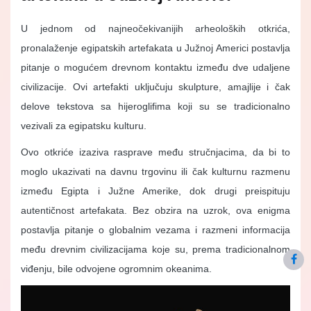
U jednom od najneočekivanijih arheoloških otkrića,
pronalaženje egipatskih artefakata u Južnoj Americi postavlja
pitanje o mogućem drevnom kontaktu između dve udaljene
civilizacije. Ovi artefakti uključuju skulpture, amajlije i čak
delove tekstova sa hijeroglifima koji su se tradicionalno
vezivali za egipatsku kulturu.
Ovo otkriće izaziva rasprave među stručnjacima, da bi to
moglo ukazivati na davnu trgovinu ili čak kulturnu razmenu
između Egipta i Južne Amerike, dok drugi preispituju
autentičnost artefakata. Bez obzira na uzrok, ova enigma
postavlja pitanje o globalnim vezama i razmeni informacija
među drevnim civilizacijama koje su, prema tradicionalnom
viđenju, bile odvojene ogromnim okeanima.