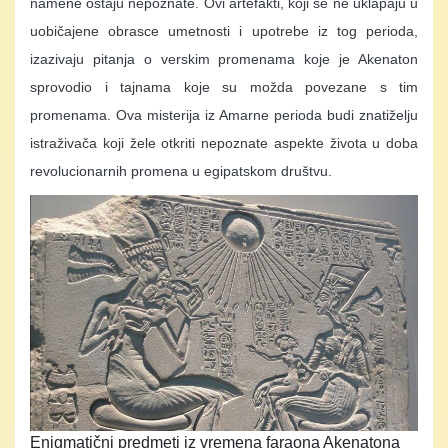
namene ostaju nepoznate. Ovi artefakti, koji se ne uklapaju u
uobičajene obrasce umetnosti i upotrebe iz tog perioda,
izazivaju pitanja o verskim promenama koje je Akenaton
sprovodio i tajnama koje su možda povezane s tim
promenama. Ova misterija iz Amarne perioda budi znatiželju
istraživača koji žele otkriti nepoznate aspekte života u doba
revolucionarnih promena u egipatskom društvu.
Enigmatični predmeti iz vremena faraona Akenatona