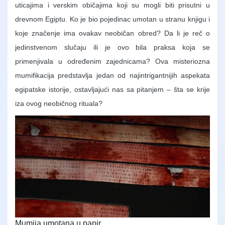
uticajima i verskim običajima koji su mogli biti prisutni u
drevnom Egiptu. Ko je bio pojedinac umotan u stranu knjigu i
koje značenje ima ovakav neobičan obred? Da li je reč o
jedinstvenom slučaju ili je ovo bila praksa koja se
primenjivala u određenim zajednicama? Ova misteriozna
mumifikacija predstavlja jedan od najintrigantnijih aspekata
egipatske istorije, ostavljajući nas sa pitanjem – šta se krije
iza ovog neobičnog rituala?
Mumija umotana u papir