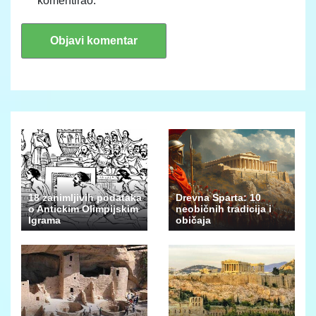
komentirao.
18 zanimljivih podataka
Drevna Sparta: 10
o Antickim Olimpijskim
neobičnih tradicija i
Igrama
običaja