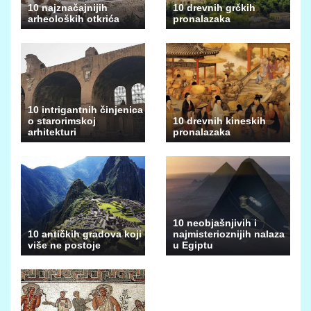
10 najznačajnijih
10 drevnih grčkih
arheoloških otkrića
pronalazaka
10 intrigantnih činjenica
o starorimskoj
10 drevnih kineskih
arhitekturi
pronalazaka
10 neobjašnjivih i
10 antičkih gradova koji
najmisterioznijih nalaza
više ne postoje
u Egiptu