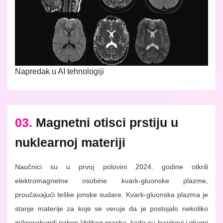
Napredak u AI tehnologiji
03.
Magnetni otisci prstiju u
nuklearnoj materiji
Naučnici su u prvoj polovini 2024. godine otkrili
elektromagnetne osobine kvark-gluonske plazme,
proučavajući teške jonske sudare. Kvark-gluonska plazma je
stanje materije za koje se veruje da je postojalo nekoliko
mikrosekundi nakon Velikog praska, kada su kvarkovi i gluoni