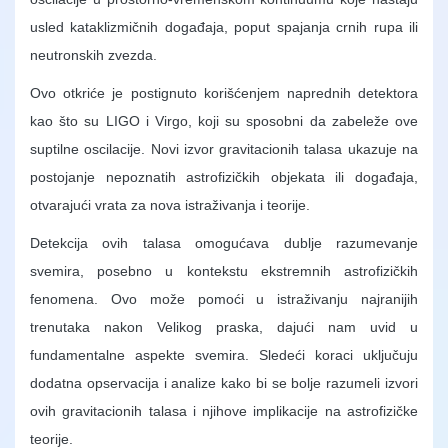
usled kataklizmičnih događaja, poput spajanja crnih rupa ili
neutronskih zvezda.
Ovo otkriće je postignuto korišćenjem naprednih detektora
kao što su LIGO i Virgo, koji su sposobni da zabeleže ove
suptilne oscilacije. Novi izvor gravitacionih talasa ukazuje na
postojanje nepoznatih astrofizičkih objekata ili događaja,
otvarajući vrata za nova istraživanja i teorije.
Detekcija ovih talasa omogućava dublje razumevanje
svemira, posebno u kontekstu ekstremnih astrofizičkih
fenomena. Ovo može pomoći u istraživanju najranijih
trenutaka nakon Velikog praska, dajući nam uvid u
fundamentalne aspekte svemira. Sledeći koraci uključuju
dodatna opservacija i analize kako bi se bolje razumeli izvori
ovih gravitacionih talasa i njihove implikacije na astrofizičke
teorije.