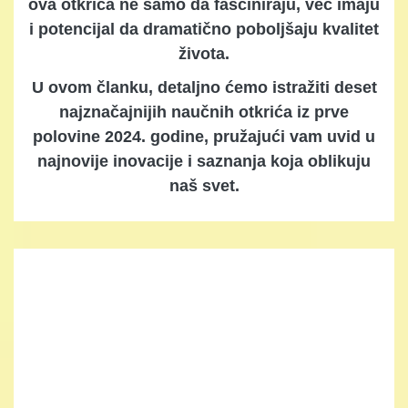
ova otkrića ne samo da fasciniraju, već imaju
i potencijal da dramatično poboljšaju kvalitet
života.
U ovom članku, detaljno ćemo istražiti deset
najznačajnijih naučnih otkrića iz prve
polovine 2024. godine, pružajući vam uvid u
najnovije inovacije i saznanja koja oblikuju
naš svet.