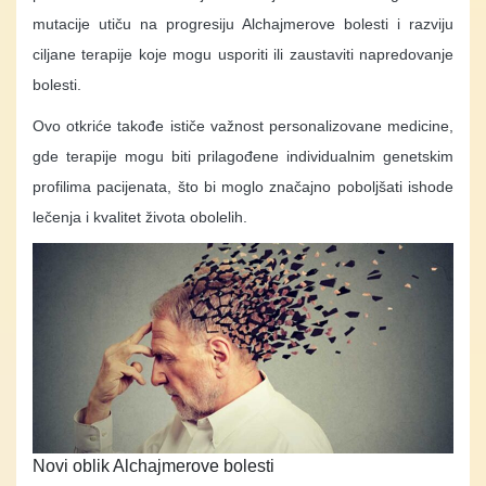
mutacije utiču na progresiju Alchajmerove bolesti i razviju
ciljane terapije koje mogu usporiti ili zaustaviti napredovanje
bolesti.
Ovo otkriće takođe ističe važnost personalizovane medicine,
gde terapije mogu biti prilagođene individualnim genetskim
profilima pacijenata, što bi moglo značajno poboljšati ishode
lečenja i kvalitet života obolelih.
Novi oblik Alchajmerove bolesti