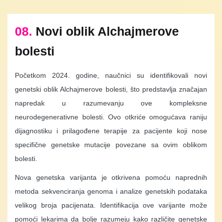
08.
Novi oblik Alchajmerove
bolesti
Početkom 2024. godine, naučnici su identifikovali novi
genetski oblik Alchajmerove bolesti, što predstavlja značajan
napredak u razumevanju ove kompleksne
neurodegenerativne bolesti. Ovo otkriće omogućava raniju
dijagnostiku i prilagođene terapije za pacijente koji nose
specifične genetske mutacije povezane sa ovim oblikom
bolesti.
Nova genetska varijanta je otkrivena pomoću naprednih
metoda sekvenciranja genoma i analize genetskih podataka
velikog broja pacijenata. Identifikacija ove varijante može
pomoći lekarima da bolje razumeju kako različite genetske