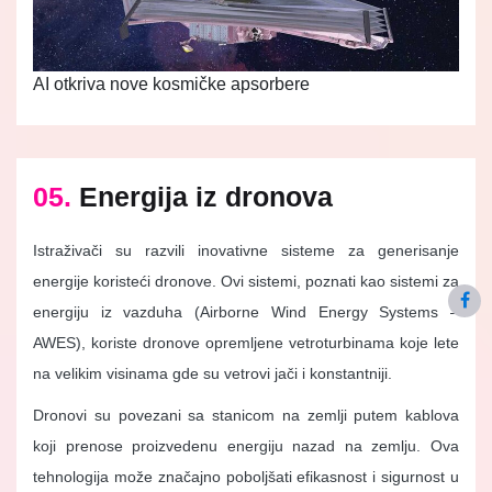
AI otkriva nove kosmičke apsorbere
05.
Energija iz dronova
Istraživači su razvili inovativne sisteme za generisanje
energije koristeći dronove. Ovi sistemi, poznati kao sistemi za
energiju iz vazduha (Airborne Wind Energy Systems –
AWES), koriste dronove opremljene vetroturbinama koje lete
na velikim visinama gde su vetrovi jači i konstantniji.
Dronovi su povezani sa stanicom na zemlji putem kablova
koji prenose proizvedenu energiju nazad na zemlju. Ova
tehnologija može značajno poboljšati efikasnost i sigurnost u