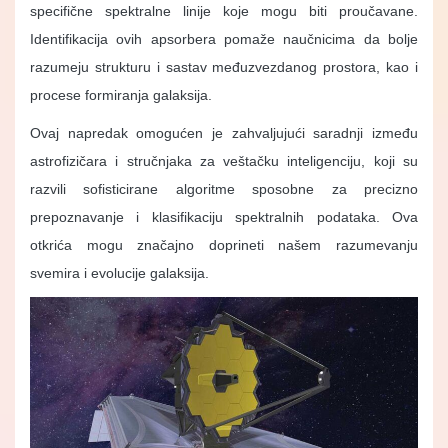
specifične spektralne linije koje mogu biti proučavane.
Identifikacija ovih apsorbera pomaže naučnicima da bolje
razumeju strukturu i sastav međuzvezdanog prostora, kao i
procese formiranja galaksija.
Ovaj napredak omogućen je zahvaljujući saradnji između
astrofizičara i stručnjaka za veštačku inteligenciju, koji su
razvili sofisticirane algoritme sposobne za precizno
prepoznavanje i klasifikaciju spektralnih podataka. Ova
otkrića mogu značajno doprineti našem razumevanju
svemira i evolucije galaksija​.