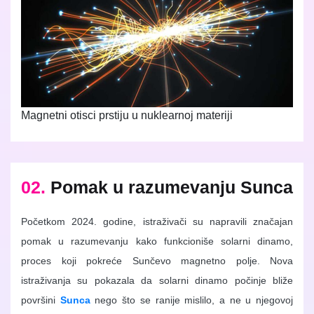
Magnetni otisci prstiju u nuklearnoj materiji
02.
Pomak u razumevanju Sunca
Početkom 2024. godine, istraživači su napravili značajan
pomak u razumevanju kako funkcioniše solarni dinamo,
proces koji pokreće Sunčevo magnetno polje. Nova
istraživanja su pokazala da solarni dinamo počinje bliže
površini
Sunca
nego što se ranije mislilo, a ne u njegovoj