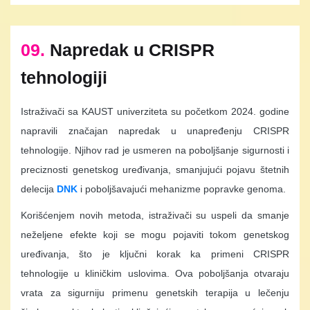
09.
Napredak u CRISPR
tehnologiji
Istraživači sa KAUST univerziteta su početkom 2024. godine
napravili značajan napredak u unapređenju CRISPR
tehnologije. Njihov rad je usmeren na poboljšanje sigurnosti i
preciznosti genetskog uređivanja, smanjujući pojavu štetnih
delecija
DNK
i poboljšavajući mehanizme popravke genoma.
Korišćenjem novih metoda, istraživači su uspeli da smanje
neželjene efekte koji se mogu pojaviti tokom genetskog
uređivanja, što je ključni korak ka primeni CRISPR
tehnologije u kliničkim uslovima. Ova poboljšanja otvaraju
vrata za sigurniju primenu genetskih terapija u lečenju