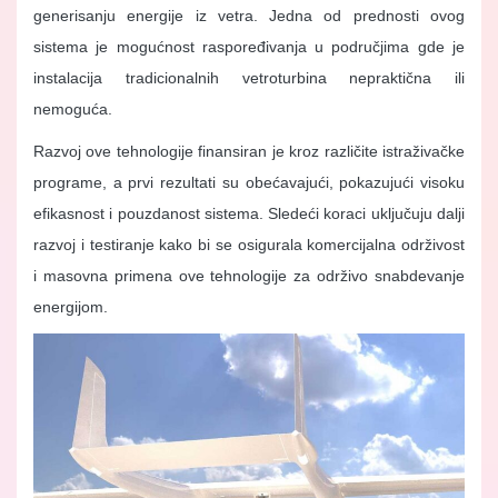
generisanju energije iz vetra. Jedna od prednosti ovog
sistema je mogućnost raspoređivanja u područjima gde je
instalacija tradicionalnih vetroturbina nepraktična ili
nemoguća.
Razvoj ove tehnologije finansiran je kroz različite istraživačke
programe, a prvi rezultati su obećavajući, pokazujući visoku
efikasnost i pouzdanost sistema. Sledeći koraci uključuju dalji
razvoj i testiranje kako bi se osigurala komercijalna održivost
i masovna primena ove tehnologije za održivo snabdevanje
energijom.