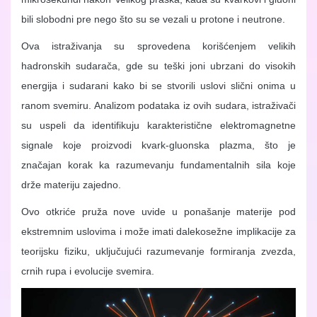
bili slobodni pre nego što su se vezali u protone i neutrone.
Ova istraživanja su sprovedena korišćenjem velikih
hadronskih sudarača, gde su teški joni ubrzani do visokih
energija i sudarani kako bi se stvorili uslovi slični onima u
ranom svemiru. Analizom podataka iz ovih sudara, istraživači
su uspeli da identifikuju karakteristične elektromagnetne
signale koje proizvodi kvark-gluonska plazma, što je
značajan korak ka razumevanju fundamentalnih sila koje
drže materiju zajedno.
Ovo otkriće pruža nove uvide u ponašanje materije pod
ekstremnim uslovima i može imati dalekosežne implikacije za
teorijsku fiziku, uključujući razumevanje formiranja zvezda,
crnih rupa i evolucije svemira​​.