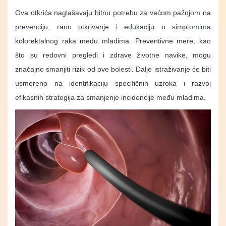
Ova otkrića naglašavaju hitnu potrebu za većom pažnjom na
prevenciju, rano otkrivanje i edukaciju o simptomima
kolorektalnog raka među mladima. Preventivne mere, kao
što su redovni pregledi i zdrave životne navike, mogu
značajno smanjiti rizik od ove bolesti. Dalje istraživanje će biti
usmereno na identifikaciju specifičnih uzroka i razvoj
efikasnih strategija za smanjenje incidencije među mladima​.