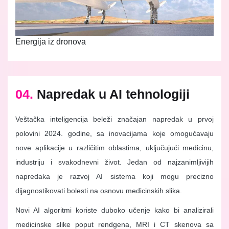
Energija iz dronova
04.
Napredak u AI tehnologiji
Veštačka inteligencija beleži značajan napredak u prvoj
polovini 2024. godine, sa inovacijama koje omogućavaju
nove aplikacije u različitim oblastima, uključujući medicinu,
industriju i svakodnevni život. Jedan od najzanimljivijih
napredaka je razvoj AI sistema koji mogu precizno
dijagnostikovati bolesti na osnovu medicinskih slika.
Novi AI algoritmi koriste duboko učenje kako bi analizirali
medicinske slike poput rendgena, MRI i CT skenova sa