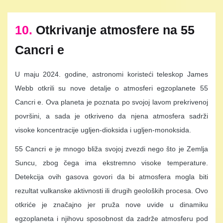
10.
Otkrivanje atmosfere na 55
Cancri e
U maju 2024. godine, astronomi koristeći teleskop James
Webb otkrili su nove detalje o atmosferi egzoplanete 55
Cancri e. Ova planeta je poznata po svojoj lavom prekrivenoj
površini, a sada je otkriveno da njena atmosfera sadrži
visoke koncentracije ugljen-dioksida i ugljen-monoksida.
55 Cancri e je mnogo bliža svojoj zvezdi nego što je Zemlja
Suncu, zbog čega ima ekstremno visoke temperature.
Detekcija ovih gasova govori da bi atmosfera mogla biti
rezultat vulkanske aktivnosti ili drugih geoloških procesa. Ovo
otkriće je značajno jer pruža nove uvide u dinamiku
egzoplaneta i njihovu sposobnost da zadrže atmosferu pod