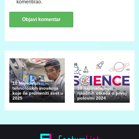
komentirao.
10 Najnovijih
tehnoloških inovacija
10 najznačajnijih
koje će promeniti svet u
naučnih otkrića u prvoj
2025
polovini 2024