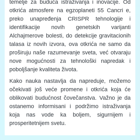
temelje za buduća istraživanja i inovacije. Od
otkrića atmosfere na egzoplaneti 55 Cancri e,
preko unapređenja CRISPR tehnologije i
identifikacije novih genetskih varijanti
Alchajmerove bolesti, do detekcije gravitacionih
talasa iz novih izvora, ova otkrića ne samo da
proširuju naše razumevanje sveta, već otvaraju
nove mogućnosti za tehnološki napredak i
poboljšanje kvaliteta života.
Kako nauka nastavlja da napreduje, možemo
očekivati još veće promene i otkrića koja će
oblikovati budućnost čovečanstva. Važno je da
ostanemo informisani i podržimo istraživanja
koja nas vode ka boljem, sigurnijem i
prosperitetnijem svetu.