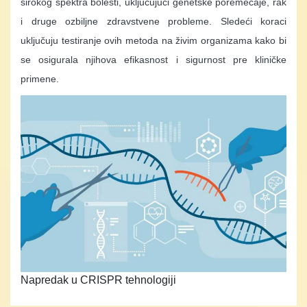
širokog spektra bolesti, uključujući genetske poremećaje, rak
i druge ozbiljne zdravstvene probleme. Sledeći koraci
uključuju testiranje ovih metoda na živim organizama kako bi
se osigurala njihova efikasnost i sigurnost pre kliničke
primene.
Napredak u CRISPR tehnologiji