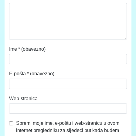
Ime
* (obavezno)
E-pošta
* (obavezno)
Web-stranica
Spremi moje ime, e-poštu i web-stranicu u ovom
internet pregledniku za sljedeći put kada budem