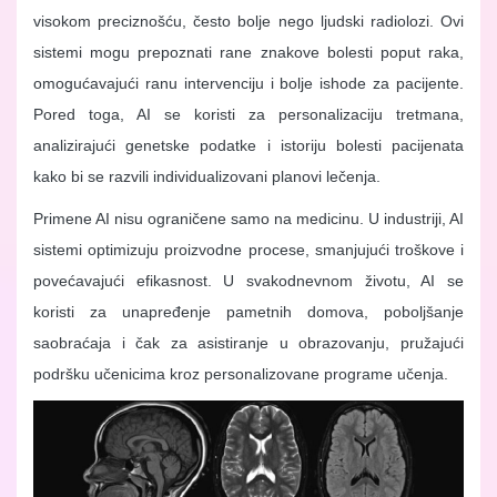
visokom preciznošću, često bolje nego ljudski radiolozi. Ovi
sistemi mogu prepoznati rane znakove bolesti poput raka,
omogućavajući ranu intervenciju i bolje ishode za pacijente.
Pored toga, AI se koristi za personalizaciju tretmana,
analizirajući genetske podatke i istoriju bolesti pacijenata
kako bi se razvili individualizovani planovi lečenja.
Primene AI nisu ograničene samo na medicinu. U industriji, AI
sistemi optimizuju proizvodne procese, smanjujući troškove i
povećavajući efikasnost. U svakodnevnom životu, AI se
koristi za unapređenje pametnih domova, poboljšanje
saobraćaja i čak za asistiranje u obrazovanju, pružajući
podršku učenicima kroz personalizovane programe učenja.