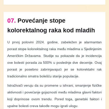
07.
Povećanje stope
kolorektalnog raka kod mladih
U prvoj polovini 2024. godine, zabeležen je alarmantan
porast stope kolorektalnog raka među mladima u Sjedinjenim
Američkim Državama. Studije su pokazale da je incidencija
ove bolesti porasla za 500% u poslednje dve decenije. Ovaj
porast je posebno zabrinjavajući jer se kolorektalni rak
tradicionalno smatra bolešću starije populacije.
Istraživači veruju da su promene u ishrani, smanjenje fizičke
aktivnosti i povećanje gojaznosti među mladima glavni faktori
koji doprinose ovom trendu. Pored toga, genetski faktori i
upalne bolesti creva takođe mogu igrati ulogu.