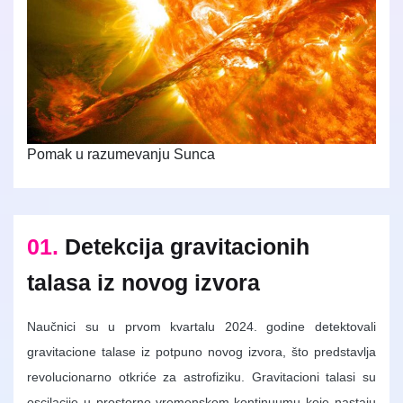
Pomak u razumevanju Sunca
01.
Detekcija gravitacionih
talasa iz novog izvora
Naučnici su u prvom kvartalu 2024. godine detektovali
gravitacione talase iz potpuno novog izvora, što predstavlja
revolucionarno otkriće za astrofiziku. Gravitacioni talasi su
oscilacije u prostorno-vremenskom kontinuumu koje nastaju