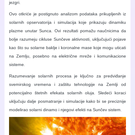
jezgri.
Ovo otkriće je postignuto analizom podataka prikupljenih iz
solarnih opservatorija i simulacija koje prikazuju dinamiku
plazme unutar Sunca. Ovi rezultati pomažu naučnicima da
bolje razumeju cikluse Sunčeve aktivnosti, uključujući pojave
kao što su solarne baklje i koronalne mase koje mogu uticati
na Zemlju, posebno na električne mreže i komunikacione
sisteme.
Razumevanje solarnih procesa je ključno za predviđanje
svemirskog vremena i zaštitu tehnologije na Zemlji od
potencijalno štetnih efekata solarnih oluja. Sledeći koraci
uključuju dalje posmatranje i simulacije kako bi se preciznije
modelirao solarni dinamo i njegovi efekti na Sunčev sistem.