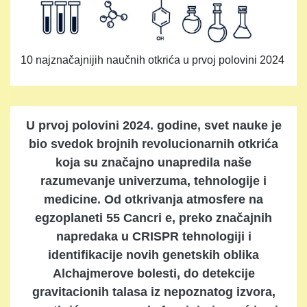
10 najznačajnijih naučnih otkrića u prvoj polovini 2024
U prvoj polovini 2024. godine, svet nauke je
bio svedok brojnih revolucionarnih otkrića
koja su značajno unapredila naše
razumevanje univerzuma, tehnologije i
medicine. Od otkrivanja atmosfere na
egzoplaneti 55 Cancri e, preko značajnih
napredaka u CRISPR tehnologiji i
identifikacije novih genetskih oblika
Alchajmerove bolesti, do detekcije
gravitacionih talasa iz nepoznatog izvora,