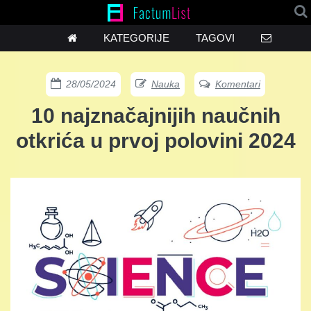
KATEGORIJE
TAGOVI
28/05/2024
Nauka
Komentari
10 najznačajnijih naučnih
otkrića u prvoj polovini 2024