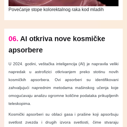
Povećanje stope kolorektalnog raka kod mladih
06.
AI otkriva nove kosmičke
apsorbere
U 2024. godini, veštačka inteligencija (AI) je napravila veliki
napredak u astrofizici otkrivanjem preko stotinu novih
kosmičkih apsorbera. Ovi apsorberi su identifikovani
zahvaljujući naprednim metodama mašinskog učenja koje
omogućavaju analizu ogromne količine podataka prikupljenih
teleskopima.
Kosmički apsorberi su oblaci gasa i prašine koji apsorbuju
svetlost zvezda i drugih izvora svetlosti, čime stvaraju