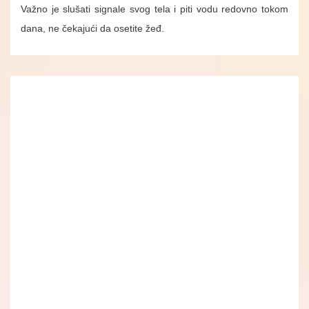
Važno je slušati signale svog tela i piti vodu redovno tokom
dana, ne čekajući da osetite žeđ.