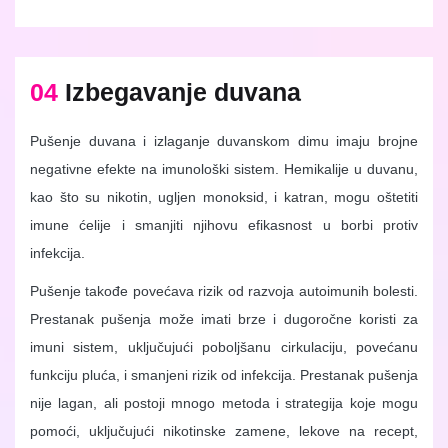
04
Izbegavanje duvana
Pušenje duvana i izlaganje duvanskom dimu imaju brojne
negativne efekte na imunološki sistem. Hemikalije u duvanu,
kao što su nikotin, ugljen monoksid, i katran, mogu oštetiti
imune ćelije i smanjiti njihovu efikasnost u borbi protiv
infekcija.
Pušenje takođe povećava rizik od razvoja autoimunih bolesti.
Prestanak pušenja može imati brze i dugoročne koristi za
imuni sistem, uključujući poboljšanu cirkulaciju, povećanu
funkciju pluća, i smanjeni rizik od infekcija. Prestanak pušenja
nije lagan, ali postoji mnogo metoda i strategija koje mogu
pomoći, uključujući nikotinske zamene, lekove na recept,