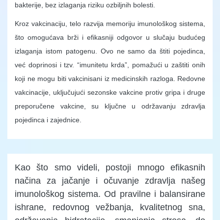
bakterije, bez izlaganja riziku ozbiljnih bolesti.
Kroz vakcinaciju, telo razvija memoriju imunološkog sistema,
što omogućava brži i efikasniji odgovor u slučaju budućeg
izlaganja istom patogenu. Ovo ne samo da štiti pojedinca,
već doprinosi i tzv. “imunitetu krda”, pomažući u zaštiti onih
koji ne mogu biti vakcinisani iz medicinskih razloga. Redovne
vakcinacije, uključujući sezonske vakcine protiv gripa i druge
preporučene vakcine, su ključne u održavanju zdravlja
pojedinca i zajednice.
Kao što smo videli, postoji mnogo efikasnih
načina za jačanje i očuvanje zdravlja našeg
imunološkog sistema. Od pravilne i balansirane
ishrane, redovnog vežbanja, kvalitetnog sna,