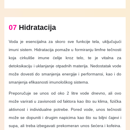
07
Hidratacija
Voda je esencijalna za skoro sve funkcije tela, uključujući
imuni sistem. Hidratacija pomaže u formiranju limfne tečnosti
koja cirkuliše imune ćelije kroz telo, te je vitalna za
detoksikaciju i uklanjanje otpadnih materija. Nedostatak vode
može dovesti do smanjenja energije i performansi, kao i do
smanjenja efikasnosti imunološkog sistema.
Preporučuje se unos od oko 2 litre vode dnevno, ali ovo
može varirati u zavisnosti od faktora kao što su klima, fizička
aktivnost i individualne potrebe. Pored vode, unos tečnosti
može se dopuniti i drugim napicima kao što su biljni čajevi i
supa, ali treba izbegavati prekomeran unos šećera i kofeina.