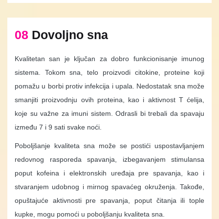
08
Dovoljno sna
Kvalitetan san je ključan za dobro funkcionisanje imunog
sistema. Tokom sna, telo proizvodi citokine, proteine koji
pomažu u borbi protiv infekcija i upala. Nedostatak sna može
smanjiti proizvodnju ovih proteina, kao i aktivnost T ćelija,
koje su važne za imuni sistem. Odrasli bi trebali da spavaju
između 7 i 9 sati svake noći.
Poboljšanje kvaliteta sna može se postići uspostavljanjem
redovnog rasporeda spavanja, izbegavanjem stimulansa
poput kofeina i elektronskih uređaja pre spavanja, kao i
stvaranjem udobnog i mirnog spavaćeg okruženja. Takođe,
opuštajuće aktivnosti pre spavanja, poput čitanja ili tople
kupke, mogu pomoći u poboljšanju kvaliteta sna.