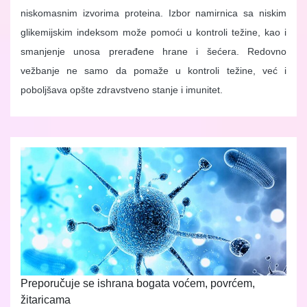
niskomasnim izvorima proteina. Izbor namirnica sa niskim
glikemijskim indeksom može pomoći u kontroli težine, kao i
smanjenje unosa prerađene hrane i šećera. Redovno
vežbanje ne samo da pomaže u kontroli težine, već i
poboljšava opšte zdravstveno stanje i imunitet.
Preporučuje se ishrana bogata voćem, povrćem,
žitaricama