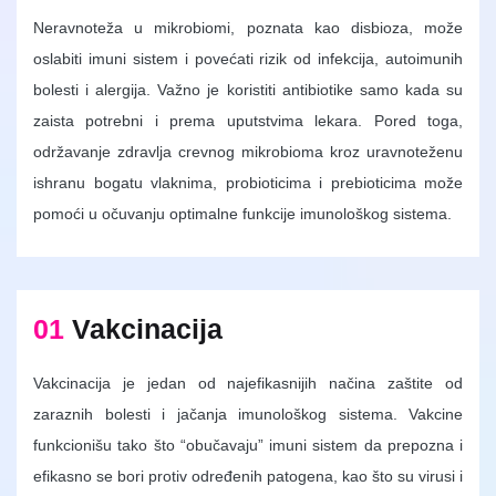
Neravnoteža u mikrobiomi, poznata kao disbioza, može
oslabiti imuni sistem i povećati rizik od infekcija, autoimunih
bolesti i alergija. Važno je koristiti antibiotike samo kada su
zaista potrebni i prema uputstvima lekara. Pored toga,
održavanje zdravlja crevnog mikrobioma kroz uravnoteženu
ishranu bogatu vlaknima, probioticima i prebioticima može
pomoći u očuvanju optimalne funkcije imunološkog sistema.
01
Vakcinacija
Vakcinacija je jedan od najefikasnijih načina zaštite od
zaraznih bolesti i jačanja imunološkog sistema. Vakcine
funkcionišu tako što “obučavaju” imuni sistem da prepozna i
efikasno se bori protiv određenih patogena, kao što su virusi i