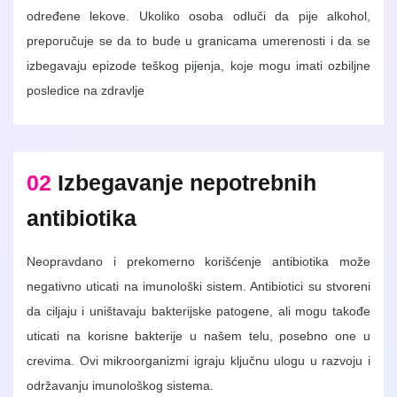
određene lekove. Ukoliko osoba odluči da pije alkohol,
preporučuje se da to bude u granicama umerenosti i da se
izbegavaju epizode teškog pijenja, koje mogu imati ozbiljne
posledice na zdravlje
02
Izbegavanje nepotrebnih
antibiotika
Neopravdano i prekomerno korišćenje antibiotika može
negativno uticati na imunološki sistem. Antibiotici su stvoreni
da ciljaju i uništavaju bakterijske patogene, ali mogu takođe
uticati na korisne bakterije u našem telu, posebno one u
crevima. Ovi mikroorganizmi igraju ključnu ulogu u razvoju i
održavanju imunološkog sistema.