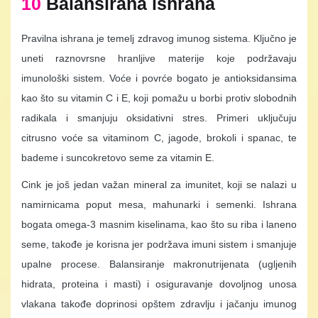
10
Balansirana ishrana
Pravilna ishrana je temelj zdravog imunog sistema. Ključno je
uneti raznovrsne hranljive materije koje podržavaju
imunološki sistem. Voće i povrće bogato je antioksidansima
kao što su vitamin C i E, koji pomažu u borbi protiv slobodnih
radikala i smanjuju oksidativni stres. Primeri uključuju
citrusno voće sa vitaminom C, jagode, brokoli i spanac, te
bademe i suncokretovo seme za vitamin E.
Cink je još jedan važan mineral za imunitet, koji se nalazi u
namirnicama poput mesa, mahunarki i semenki. Ishrana
bogata omega-3 masnim kiselinama, kao što su riba i laneno
seme, takođe je korisna jer podržava imuni sistem i smanjuje
upalne procese. Balansiranje makronutrijenata (ugljenih
hidrata, proteina i masti) i osiguravanje dovoljnog unosa
vlakana takođe doprinosi opštem zdravlju i jačanju imunog