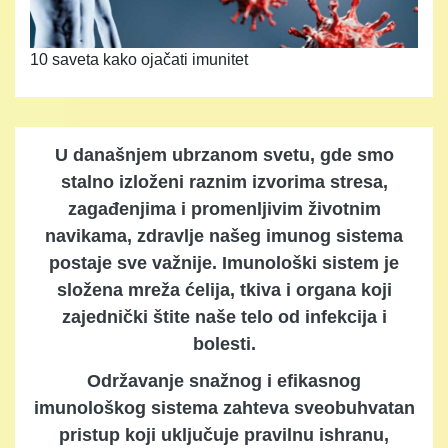
10 saveta kako ojačati imunitet
U današnjem ubrzanom svetu, gde smo
stalno izloženi raznim izvorima stresa,
zagađenjima i promenljivim životnim
navikama, zdravlje našeg imunog sistema
postaje sve važnije. Imunološki sistem je
složena mreža ćelija, tkiva i organa koji
zajednički štite naše telo od infekcija i
bolesti.
Održavanje snažnog i efikasnog
imunološkog sistema zahteva sveobuhvatan
pristup koji uključuje pravilnu ishranu,