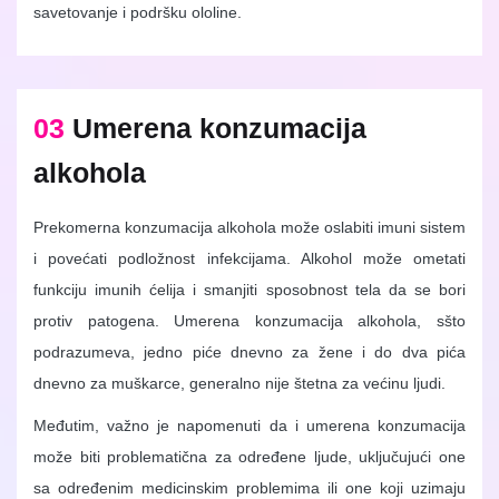
savetovanje i podršku ololine.
03
Umerena konzumacija
alkohola
Prekomerna konzumacija alkohola može oslabiti imuni sistem
i povećati podložnost infekcijama. Alkohol može ometati
funkciju imunih ćelija i smanjiti sposobnost tela da se bori
protiv patogena. Umerena konzumacija alkohola, sšto
podrazumeva, jedno piće dnevno za žene i do dva pića
dnevno za muškarce, generalno nije štetna za većinu ljudi.
Međutim, važno je napomenuti da i umerena konzumacija
može biti problematična za određene ljude, uključujući one
sa određenim medicinskim problemima ili one koji uzimaju