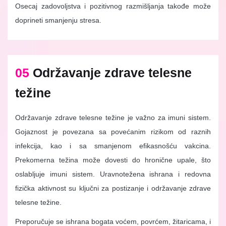
Osecaj zadovoljstva i pozitivnog razmišljanja takođe može
doprineti smanjenju stresa.
05
Održavanje zdrave telesne
težine
Održavanje zdrave telesne težine je važno za imuni sistem.
Gojaznost je povezana sa povećanim rizikom od raznih
infekcija, kao i sa smanjenom efikasnošću vakcina.
Prekomerna težina može dovesti do hronične upale, što
oslabljuje imuni sistem. Uravnotežena ishrana i redovna
fizička aktivnost su ključni za postizanje i održavanje zdrave
telesne težine.
Preporučuje se ishrana bogata voćem, povrćem, žitaricama, i