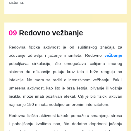
sistema.
09
Redovno vežbanje
Redovna fizička aktivnost je od suštinskog značaja za
očuvanje zdravlja i jačanje imuniteta. Redovno
vežbanje
poboljšava cirkulaciju, što omogućava ćelijama imunog
sistema da efikasnije putuju kroz telo i brže reaguju na
infekcije. Ne mora se raditi o intenzivnom vežbanju; čak i
umerena aktivnost, kao što je brza šetnja, plivanje ili vožnja
bicikla, može imati pozitivan efekat. Cilj je biti fizički aktivan
najmanje 150 minuta nedeljno umerenim intenzitetom.
Redovna fizička aktivnost takođe pomaže u smanjenju stresa
i poboljšanju kvaliteta sna, što dodatno doprinosi jačanju