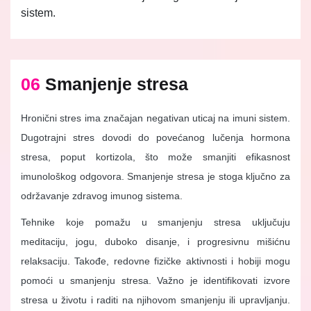
sistem.
06
Smanjenje stresa
Hronični stres ima značajan negativan uticaj na imuni sistem.
Dugotrajni stres dovodi do povećanog lučenja hormona
stresa, poput kortizola, što može smanjiti efikasnost
imunološkog odgovora. Smanjenje stresa je stoga ključno za
održavanje zdravog imunog sistema.
Tehnike koje pomažu u smanjenju stresa uključuju
meditaciju, jogu, duboko disanje, i progresivnu mišićnu
relaksaciju. Takođe, redovne fizičke aktivnosti i hobiji mogu
pomoći u smanjenju stresa. Važno je identifikovati izvore
stresa u životu i raditi na njihovom smanjenju ili upravljanju.