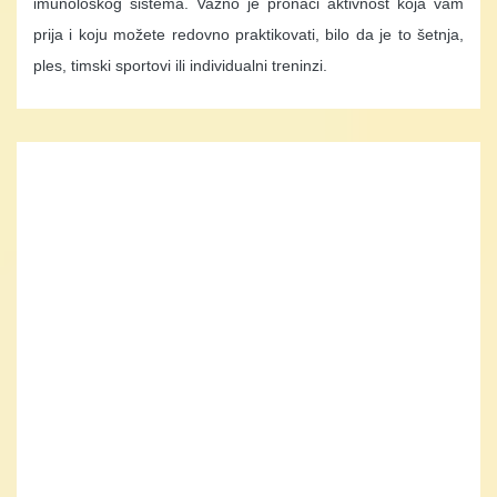
imunološkog sistema. Važno je pronaći aktivnost koja vam
prija i koju možete redovno praktikovati, bilo da je to šetnja,
ples, timski sportovi ili individualni treninzi.