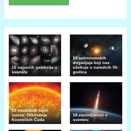
10 astronomskih
dogadjaja koji nas
10 najvećih galaksija u
očekuje u narednih 50
svemiru
godina
10 neobičnih tajni
sunca: Otkrivanje
10 zanimljivosti o
Kosmičkih Čuda
svemiru