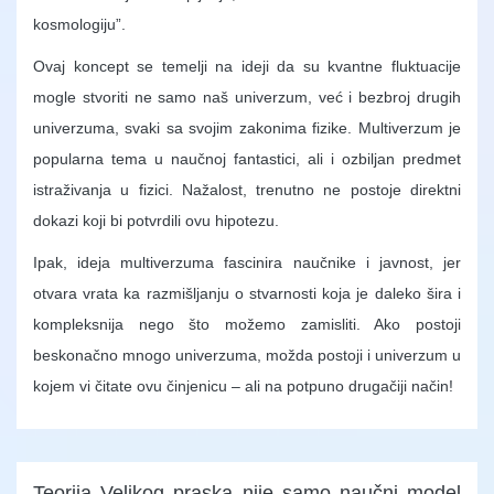
kosmologiju”.
Ovaj koncept se temelji na ideji da su kvantne fluktuacije
mogle stvoriti ne samo naš univerzum, već i bezbroj drugih
univerzuma, svaki sa svojim zakonima fizike. Multiverzum je
popularna tema u naučnoj fantastici, ali i ozbiljan predmet
istraživanja u fizici. Nažalost, trenutno ne postoje direktni
dokazi koji bi potvrdili ovu hipotezu.
Ipak, ideja multiverzuma fascinira naučnike i javnost, jer
otvara vrata ka razmišljanju o stvarnosti koja je daleko šira i
kompleksnija nego što možemo zamisliti. Ako postoji
beskonačno mnogo univerzuma, možda postoji i univerzum u
kojem vi čitate ovu činjenicu – ali na potpuno drugačiji način!
Teorija Velikog praska nije samo naučni model