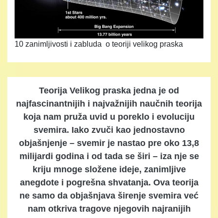
10 zanimljivosti i zabluda o teoriji velikog praska
Teorija Velikog praska jedna je od
najfascinantnijih i najvažnijih naučnih teorija
koja nam pruža uvid u poreklo i evoluciju
svemira. Iako zvuči kao jednostavno
objašnjenje – svemir je nastao pre oko 13,8
milijardi godina i od tada se širi – iza nje se
kriju mnoge složene ideje, zanimljive
anegdote i pogrešna shvatanja. Ova teorija
ne samo da objašnjava širenje svemira već
nam otkriva tragove njegovih najranijih