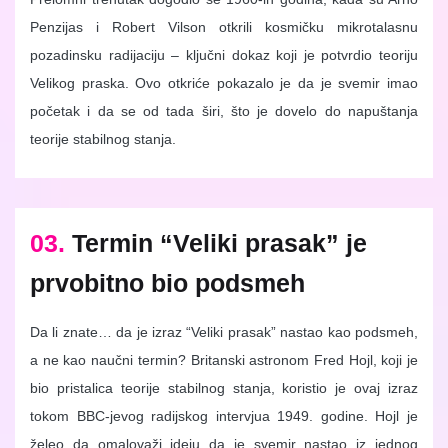
Penzijas i Robert Vilson otkrili kosmičku mikrotalasnu
pozadinsku radijaciju – ključni dokaz koji je potvrdio teoriju
Velikog praska. Ovo otkriće pokazalo je da je svemir imao
početak i da se od tada širi, što je dovelo do napuštanja
teorije stabilnog stanja.
03.
Termin “Veliki prasak” je
prvobitno bio podsmeh
Da li znate… da je izraz “Veliki prasak” nastao kao podsmeh,
a ne kao naučni termin? Britanski astronom Fred Hojl, koji je
bio pristalica teorije stabilnog stanja, koristio je ovaj izraz
tokom BBC-jevog radijskog intervjua 1949. godine. Hojl je
želeo da omalovaži ideju da je svemir nastao iz jednog