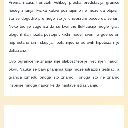
Prema nauci, trenutak Velikog praska predstavlja granicu
našeg znanja. Fizika kakvu poznajemo ne može da objasni
šta se dogodilo pre nego što je univerzum počeo da se širi.
Neke teorije sugerišu da su kvantne fluktuacije mogle igrati
ulogu ili da možda postoje ciklički modeli svemira gde se on
neprestano širi i skuplja. Ipak, nijedna od ovih hipoteza nije
dokazana.
Ovo ograničenje znanja nije slabost teorije, već njen naučni
okvir. Nauka se bavi pitanjima koja može istražiti i testirati, a
granica između onoga što znamo i onoga što ne znamo
inspiriše mnoge naučnike da nastave istraživanje.