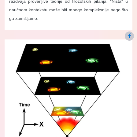
razdvaja proverljive teorije od filozofskih pitanja. “Ništa” u
naučnom kontekstu može biti mnogo kompleksnije nego što
ga zamišljamo.