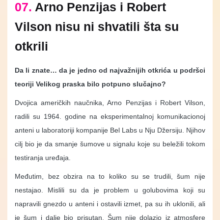
07.
Arno Penzijas i Robert
Vilson nisu ni shvatili šta su
otkrili
Da li znate… da je jedno od najvažnijih otkrića u podršci
teoriji Velikog praska bilo potpuno slučajno?
Dvojica američkih naučnika, Arno Penzijas i Robert Vilson,
radili su 1964. godine na eksperimentalnoj komunikacionoj
anteni u laboratoriji kompanije Bel Labs u Nju Džersiju. Njihov
cilj bio je da smanje šumove u signalu koje su beležili tokom
testiranja uređaja.
Međutim, bez obzira na to koliko su se trudili, šum nije
nestajao. Mislili su da je problem u golubovima koji su
napravili gnezdo u anteni i ostavili izmet, pa su ih uklonili, ali
je šum i dalje bio prisutan. Šum nije dolazio iz atmosfere