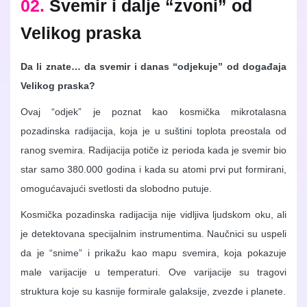
02.
Svemir i dalje “zvoni” od
Velikog praska
Da li znate… da svemir i danas “odjekuje” od događaja
Velikog praska?
Ovaj “odjek” je poznat kao kosmička mikrotalasna
pozadinska radijacija, koja je u suštini toplota preostala od
ranog svemira. Radijacija potiče iz perioda kada je svemir bio
star samo 380.000 godina i kada su atomi prvi put formirani,
omogućavajući svetlosti da slobodno putuje.
Kosmička pozadinska radijacija nije vidljiva ljudskom oku, ali
je detektovana specijalnim instrumentima. Naučnici su uspeli
da je “snime” i prikažu kao mapu svemira, koja pokazuje
male varijacije u temperaturi. Ove varijacije su tragovi
struktura koje su kasnije formirale galaksije, zvezde i planete.