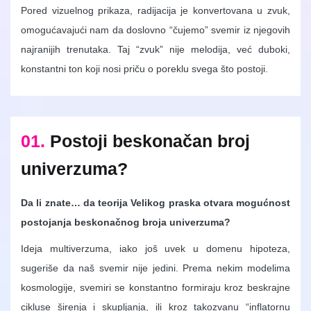
Pored vizuelnog prikaza, radijacija je konvertovana u zvuk,
omogućavajući nam da doslovno “čujemo” svemir iz njegovih
najranijih trenutaka. Taj “zvuk” nije melodija, već duboki,
konstantni ton koji nosi priču o poreklu svega što postoji.
01.
Postoji beskonačan broj
univerzuma?
Da li znate… da teorija Velikog praska otvara mogućnost
postojanja beskonačnog broja univerzuma?
Ideja multiverzuma, iako još uvek u domenu hipoteza,
sugeriše da naš svemir nije jedini. Prema nekim modelima
kosmologije, svemiri se konstantno formiraju kroz beskrajne
cikluse širenja i skupljanja, ili kroz takozvanu “inflatornu