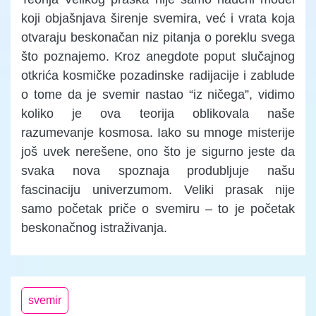
koji objašnjava širenje svemira, već i vrata koja
otvaraju beskonačan niz pitanja o poreklu svega
što poznajemo. Kroz anegdote poput slučajnog
otkrića kosmičke pozadinske radijacije i zablude
o tome da je svemir nastao “iz ničega”, vidimo
koliko je ova teorija oblikovala naše
razumevanje kosmosa. Iako su mnoge misterije
još uvek nerešene, ono što je sigurno jeste da
svaka nova spoznaja produbljuje našu
fascinaciju univerzumom. Veliki prasak nije
samo početak priče o svemiru – to je početak
beskonačnog istraživanja.
svemir