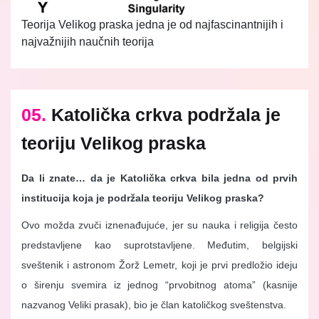
Teorija Velikog praska jedna je od najfascinantnijih i
najvažnijih naučnih teorija
05.
Katolička crkva podržala je
teoriju Velikog praska
Da li znate… da je Katolička crkva bila jedna od prvih
institucija koja je podržala teoriju Velikog praska?
Ovo možda zvuči iznenađujuće, jer su nauka i religija često
predstavljene kao suprotstavljene. Međutim, belgijski
sveštenik i astronom Žorž Lemetr, koji je prvi predložio ideju
o širenju svemira iz jednog “prvobitnog atoma” (kasnije
nazvanog Veliki prasak), bio je član katoličkog sveštenstva.