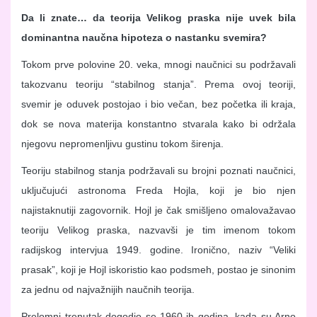
Da li znate… da teorija Velikog praska nije uvek bila
dominantna naučna hipoteza o nastanku svemira?
Tokom prve polovine 20. veka, mnogi naučnici su podržavali
takozvanu teoriju “stabilnog stanja”. Prema ovoj teoriji,
svemir je oduvek postojao i bio večan, bez početka ili kraja,
dok se nova materija konstantno stvarala kako bi održala
njegovu nepromenljivu gustinu tokom širenja.
Teoriju stabilnog stanja podržavali su brojni poznati naučnici,
uključujući astronoma Freda Hojla, koji je bio njen
najistaknutiji zagovornik. Hojl je čak smišljeno omalovažavao
teoriju Velikog praska, nazvavši je tim imenom tokom
radijskog intervjua 1949. godine. Ironično, naziv “Veliki
prasak”, koji je Hojl iskoristio kao podsmeh, postao je sinonim
za jednu od najvažnijih naučnih teorija.
Prelomni trenutak dogodio se 1960-ih godina, kada su Arno