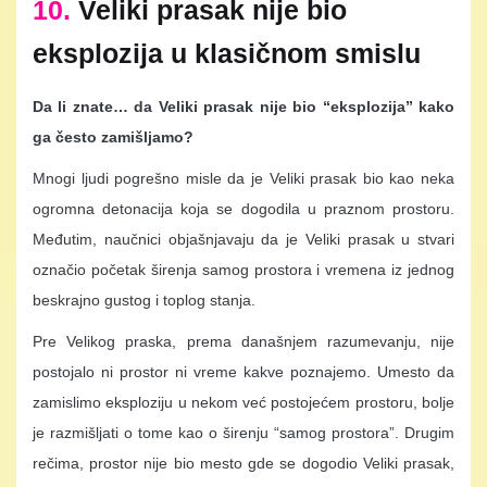
10.
Veliki prasak nije bio
eksplozija u klasičnom smislu
Da li znate… da Veliki prasak nije bio “eksplozija” kako
ga često zamišljamo?
Mnogi ljudi pogrešno misle da je Veliki prasak bio kao neka
ogromna detonacija koja se dogodila u praznom prostoru.
Međutim, naučnici objašnjavaju da je Veliki prasak u stvari
označio početak širenja samog prostora i vremena iz jednog
beskrajno gustog i toplog stanja.
Pre Velikog praska, prema današnjem razumevanju, nije
postojalo ni prostor ni vreme kakve poznajemo. Umesto da
zamislimo eksploziju u nekom već postojećem prostoru, bolje
je razmišljati o tome kao o širenju “samog prostora”. Drugim
rečima, prostor nije bio mesto gde se dogodio Veliki prasak,