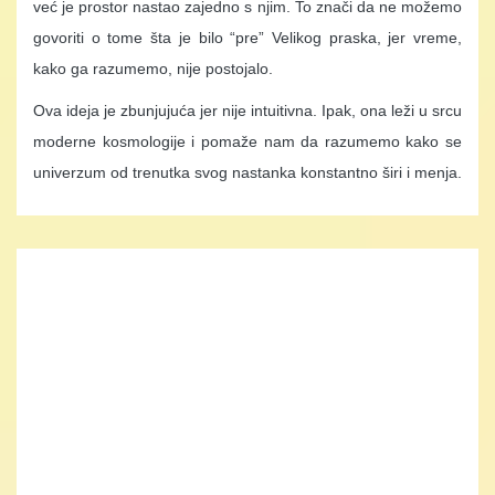
već je prostor nastao zajedno s njim. To znači da ne možemo
govoriti o tome šta je bilo “pre” Velikog praska, jer vreme,
kako ga razumemo, nije postojalo.
Ova ideja je zbunjujuća jer nije intuitivna. Ipak, ona leži u srcu
moderne kosmologije i pomaže nam da razumemo kako se
univerzum od trenutka svog nastanka konstantno širi i menja.