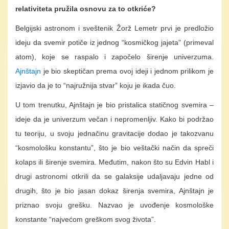
relativiteta pružila osnovu za to otkriće?
Belgijski astronom i sveštenik Žorž Lemetr prvi je predložio
ideju da svemir potiče iz jednog “kosmičkog jajeta” (primeval
atom), koje se raspalo i započelo širenje univerzuma.
Ajnštajn
je bio skeptičan prema ovoj ideji i jednom prilikom je
izjavio da je to “najružnija stvar” koju je ikada čuo.
U tom trenutku, Ajnštajn je bio pristalica statičnog svemira –
ideje da je univerzum večan i nepromenljiv. Kako bi podržao
tu teoriju, u svoju jednačinu gravitacije dodao je takozvanu
“kosmološku konstantu”, što je bio veštački način da spreči
kolaps ili širenje svemira. Međutim, nakon što su Edvin Habl i
drugi astronomi otkrili da se galaksije udaljavaju jedne od
drugih, što je bio jasan dokaz širenja svemira, Ajnštajn je
priznao svoju grešku. Nazvao je uvođenje kosmološke
konstante “najvećom greškom svog života”.