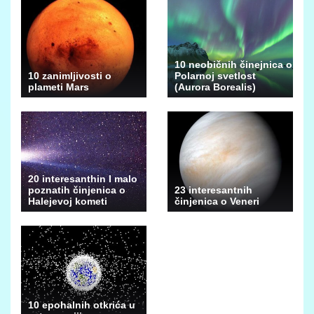
10 neobičnih činejnica o
10 zanimljivosti o
Polarnoj svetlost
plameti Mars
(Aurora Borealis)
20 interesanthin I malo
poznatih činjenica o
23 interesantnih
Halejevoj kometi
činjenica o Veneri
10 epohalnih otkrića u