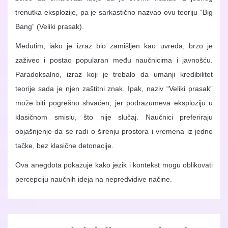
trenutka eksplozije, pa je sarkastično nazvao ovu teoriju “Big
Bang” (Veliki prasak).
Međutim, iako je izraz bio zamišljen kao uvreda, brzo je
zaživeo i postao popularan među naučnicima i javnošću.
Paradoksalno, izraz koji je trebalo da umanji kredibilitet
teorije sada je njen zaštitni znak. Ipak, naziv “Veliki prasak”
može biti pogrešno shvaćen, jer podrazumeva eksploziju u
klasičnom smislu, što nije slučaj. Naučnici preferiraju
objašnjenje da se radi o širenju prostora i vremena iz jedne
tačke, bez klasične detonacije.
Ova anegdota pokazuje kako jezik i kontekst mogu oblikovati
percepciju naučnih ideja na nepredvidive načine.