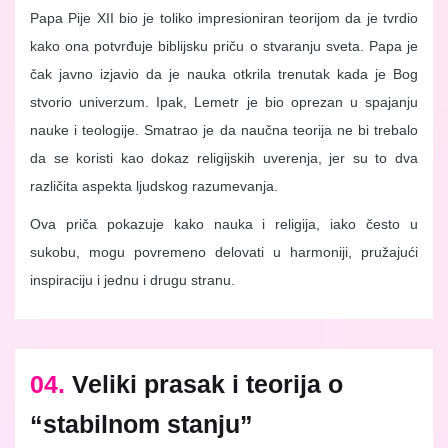
Papa Pije XII bio je toliko impresioniran teorijom da je tvrdio
kako ona potvrđuje biblijsku priču o stvaranju sveta. Papa je
čak javno izjavio da je nauka otkrila trenutak kada je Bog
stvorio univerzum. Ipak, Lemetr je bio oprezan u spajanju
nauke i teologije. Smatrao je da naučna teorija ne bi trebalo
da se koristi kao dokaz religijskih uverenja, jer su to dva
različita aspekta ljudskog razumevanja.
Ova priča pokazuje kako nauka i religija, iako često u
sukobu, mogu povremeno delovati u harmoniji, pružajući
inspiraciju i jednu i drugu stranu.
04.
Veliki prasak i teorija o
“stabilnom stanju”