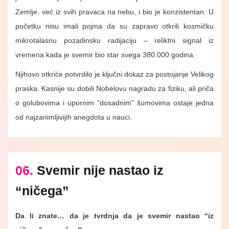
Zemlje, već iz svih pravaca na nebu, i bio je konzistentan. U
početku nisu imali pojma da su zapravo otkrili kosmičku
mikrotalasnu pozadinsku radijaciju – reliktni signal iz
vremena kada je svemir bio star svega 380.000 godina.
Njihovo otkriće potvrdilo je ključni dokaz za postojanje Velikog
praska. Kasnije su dobili Nobelovu nagradu za fiziku, ali priča
o golubovima i upornim “dosadnim” šumovima ostaje jedna
od najzanimljivijih anegdota u nauci.
06.
Svemir nije nastao iz
“ničega”
Da li znate… da je tvrdnja da je svemir nastao “iz