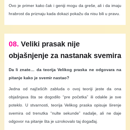
Ovo je primer kako čak i geniji mogu da greše, ali i da imaju
hrabrost da priznaju kada dokazi pokažu da nisu bili u pravu.
08.
Veliki prasak nije
objašnjenje za nastanak svemira
Da li znate… da teorija Velikog praska ne odgovara na
pitanje kako je svemir nastao?
Jedna od najčešćih zabluda o ovoj teoriji jeste da ona
objašnjava šta se dogodilo “pre početka” ili odakle je sve
poteklo. U stvarnosti, teorija Velikog praska opisuje širenje
svemira od trenutka “nulte sekunde” nadalje, ali ne daje
odgovor na pitanje šta je uzrokovalo taj događaj.