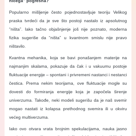
ničega” pogrešna?
Popularno mišljenje često pojednostavljuje teoriju Velikog
praska tvrdeći da je sve što postoji nastalo iz apsolutnog
“ništa”. Iako tačno objašnjenje još nije poznato, moderna
fizika sugeriše da “ništa” u kvantnom smislu nije pravo
ništavilo.
Kvantna mehanika, koja se bavi ponašanjem materije na
najmanjim skalama, pokazuje da čak i u vakuumu postoje
fluktuacije energije – spontani i privremeni nastanci i nestanci
čestica. Prema nekim teorijama, ove fluktuacije mogle su
dovesti do formiranja energije koja je započela širenje
univerzuma. Takođe, neki modeli sugerišu da je naš svemir
mogao nastati iz kolapsa prethodnog svemira ili u okviru
većeg multiverzuma.
Iako ovo otvara vrata brojnim spekulacijama, nauka jasno