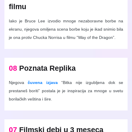
filmu
Iako je Bruce Lee izvodio mnoge nezaboravne borbe na
ekranu, njegova omiljena scena borbe koju je ikad snimio bila
je ona protiv Chucka Norrisa u filmu “Way of the Dragon”.
08
Poznata Replika
Njegova
čuvena izjava
“Bitka nije izgubljena dok se
prestaneš boriti” postala je je inspiracija za mnoge u svetu
borilačkih veština i šire.
07
Filmski debi u 3 meseca