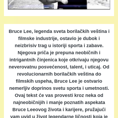
Bruce Lee, legenda sveta borilačkih veština i
filmske industrije, ostavio je dubok i
neizbrisiv trag u istoriji sporta i zabave.
Njegova priča je prepuna neobičnih i
intrigantnih činjenica koje otkrivaju njegovu
neverovatnu posvećenost, talent, i uticaj. Od
revolucionarnih borilačkih veština do
filmskih uspeha, Bruce Lee je ostvario
nemerljiv doprinos svetu sporta i umetnosti.
Ovaj tekst će vas provesti kroz neka od
najneobičnijih i manje poznatih aspekata
Bruce Leeovog života i karijere, pružajući
vam uvid u život legendarne ličnosti koja je