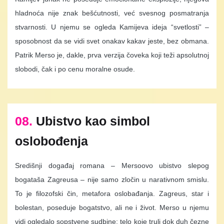
hladnoća nije znak bešćutnosti, već svesnog posmatranja
stvarnosti. U njemu se ogleda Kamijeva ideja “svetlosti” –
sposobnost da se vidi svet onakav kakav jeste, bez obmana.
Patrik Merso je, dakle, prva verzija čoveka koji teži apsolutnoj
slobodi, čak i po cenu moralne osude.
08.
Ubistvo kao simbol
oslobođenja
Središnji događaj romana – Mersoovo ubistvo slepog
bogataša Zagreusa – nije samo zločin u narativnom smislu.
To je filozofski čin, metafora oslobađanja. Zagreus, star i
bolestan, poseduje bogatstvo, ali ne i život. Merso u njemu
vidi ogledalo sopstvene sudbine: telo koje truli dok duh čezne