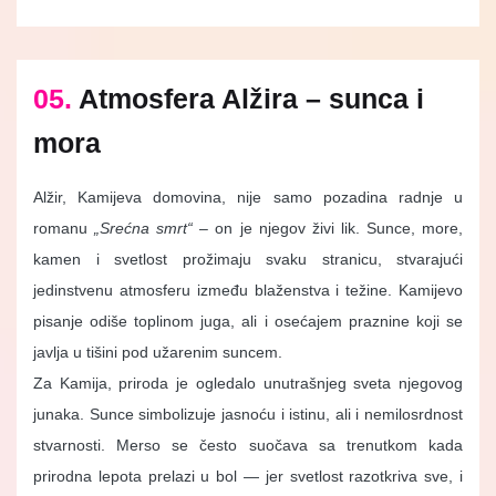
05.
Atmosfera Alžira – sunca i
mora
Alžir, Kamijeva domovina, nije samo pozadina radnje u
romanu
„Srećna smrt“
– on je njegov živi lik. Sunce, more,
kamen i svetlost prožimaju svaku stranicu, stvarajući
jedinstvenu atmosferu između blaženstva i težine. Kamijevo
pisanje odiše toplinom juga, ali i osećajem praznine koji se
javlja u tišini pod užarenim suncem.
Za Kamija, priroda je ogledalo unutrašnjeg sveta njegovog
junaka. Sunce simbolizuje jasnoću i istinu, ali i nemilosrdnost
stvarnosti. Merso se često suočava sa trenutkom kada
prirodna lepota prelazi u bol — jer svetlost razotkriva sve, i