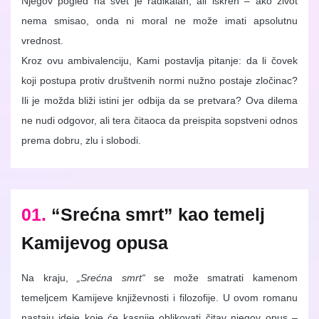
Njegov pogled na svet je radikalan, ali iskren – ako život
nema smisao, onda ni moral ne može imati apsolutnu
vrednost.
Kroz ovu ambivalenciju, Kami postavlja pitanje: da li čovek
koji postupa protiv društvenih normi nužno postaje zločinac?
Ili je možda bliži istini jer odbija da se pretvara? Ova dilema
ne nudi odgovor, ali tera čitaoca da preispita sopstveni odnos
prema dobru, zlu i slobodi.
01.
“Srećna smrt” kao temelj
Kamijevog opusa
Na kraju,
„Srećna smrt“
se može smatrati kamenom
temeljcem Kamijeve književnosti i filozofije. U ovom romanu
nastaju ideje koje će kasnije oblikovati čitav njegov opus –