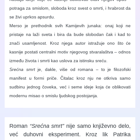
potraga za smislom, sloboda kroz svest o smrti, i hrabrost da
se živi uprkos apsurdu.
Merso je prethodnik svih Kamijevih junaka: onaj koji ne
pristaje na laži sveta i bira da bude slobodan čak i kad to
znači usamljenost. Kroz njega autor istražuje ono što će
kasnije postati centralni motiv njegovog stvaralaštva – odnos
između života i smrti kao uslova za istinsku sreću.
Srećna smrt
je, dakle, više od romana – to je filozofski
manifest u formi priče. Čitalac kroz nju ne otkriva samo
sudbinu jednog čoveka, već i seme ideje koja će oblikovati
modernu misao o smislu ljudskog postojanja.
Roman
“Srećna smrt”
nije samo književno delo,
već duhovni eksperiment. Kroz lik Patrika