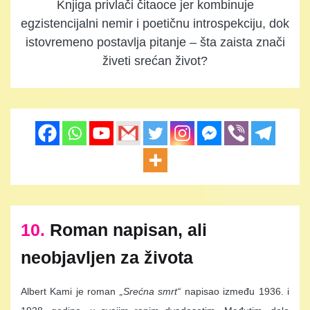
Knjiga privlači čitaoce jer kombinuje
egzistencijalni nemir i poetičnu introspekciju, dok
istovremeno postavlja pitanje – šta zaista znači
živeti srećan život?
10.
Roman napisan, ali
neobjavljen za života
Albert Kami je roman
„Srećna smrt“
napisao između 1936. i