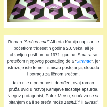
Roman
“Srećna smrt”
Alberta Kamija napisan je
početkom tridesetih godina 20. veka, ali je
objavljen posthumno 1971. godine. Smatra se
pretečom njegovog poznatijeg dela
“
Stranac
”
, jer
istražuje iste teme – smisao postojanja, slobodu
i potragu za ličnom srećom.
Iako nije u potpunosti dorađen, ovaj roman
pruža uvid u razvoj Kamijeve filozofije apsurda.
Njegov protagonist, Patrik Merso, suočava se sa
pitanjem da li se sreća može
zaslužiti
ili
ukrasti
.