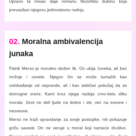
Upravo ta misao daje romanu filozofsku dubinu koja
prevazilazi njegovu jednostavnu radnju.
02.
Moralna ambivalencija
junaka
Patrik Merso je moralno složen lik. On ubija čoveka, ali bez
mržnje i osvete. Njegov čin se može tumačiti kao
oslobađanje od nepravde, ali i kao sebičan pokušaj da se
domogne sreće. Kami kroz njega razbija crno-belu sliku
morala: život ne deli ljude na dobre i zle, već na svesne i
nesvesne.
Merso ne traži opravdanje za svoje postupke, niti pokazuje
grižu savesti. On ne veruje u moral koji nameće društvo.