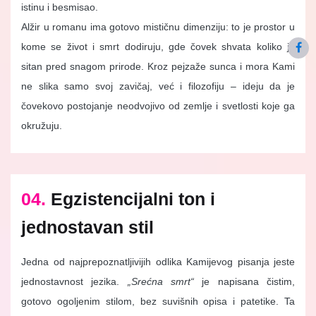
istinu i besmisao.
Alžir u romanu ima gotovo mističnu dimenziju: to je prostor u
kome se život i smrt dodiruju, gde čovek shvata koliko je
sitan pred snagom prirode. Kroz pejzaže sunca i mora Kami
ne slika samo svoj zavičaj, već i filozofiju – ideju da je
čovekovo postojanje neodvojivo od zemlje i svetlosti koje ga
okružuju.
04.
Egzistencijalni ton i
jednostavan stil
Jedna od najprepoznatljivijih odlika Kamijevog pisanja jeste
jednostavnost jezika.
„Srećna smrt“
je napisana čistim,
gotovo ogoljenim stilom, bez suvišnih opisa i patetike. Ta