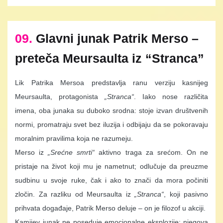
09.
Glavni junak Patrik Merso –
preteča Meursaulta iz “Stranca”
Lik Patrika Mersoa predstavlja ranu verziju kasnijeg
Meursaulta, protagonista
„Stranca“
. Iako nose različita
imena, oba junaka su duboko srodna: stoje izvan društvenih
normi, promatraju svet bez iluzija i odbijaju da se pokoravaju
moralnim pravilima koja ne razumeju.
Merso iz
„Srećne smrti“
aktivno traga za srećom. On ne
pristaje na život koji mu je nametnut; odlučuje da preuzme
sudbinu u svoje ruke, čak i ako to znači da mora počiniti
zločin. Za razliku od Meursaulta iz
„Stranca“
, koji pasivno
prihvata događaje, Patrik Merso deluje – on je filozof u akciji.
Kamijev junak ne poseduje emocionalne eksplozije; njegova