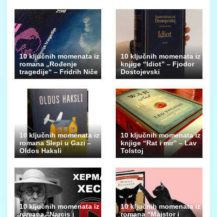
10 ključnih momenata iz
10 ključnih momenata iz
romana „Rođenje
knjige “Idiot” – Fjodor
tragedije“ – Fridrih Niče
Dostojevski
10 ključnih momenata iz
10 ključnih momenata iz
romana Slepi u Gazi –
knjige “Rat i mir” – Lav
Oldos Haksli
Tolstoj
10 ključnih momenata iz
10 ključnih momenata iz
romana “Narcis i
romana “Majstor i