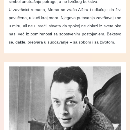
simbol unutrašnje potrage, a ne fizičkog bekstva.
U završnici romana, Merso se vraća Alžiru i odlučuje da živi
povučeno, u kući kraj mora. Njegova putovanja završavaju se
u miru, ali ne u sreći; shvata da spokoj ne dolazi iz sveta oko
nas, već iz pomirenosti sa sopstvenim postojanjem. Bekstvo
se, dakle, pretvara u suočavanje – sa sobom i sa životom.