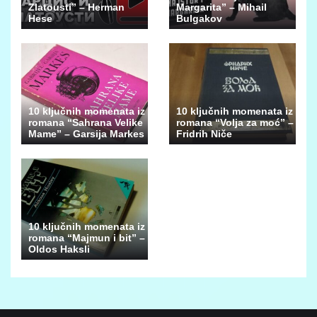
Zlatousti” – Herman
Margarita” – Mihail
Hese
Bulgakov
10 ključnih momenata iz
10 ključnih momenata iz
romana “Sahrana Velike
romana “Volja za moć” –
Mame” – Garsija Markes
Fridrih Niče
10 ključnih momenata iz
romana “Majmun i bit” –
Oldos Haksli