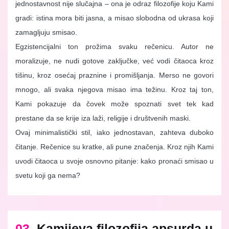
jednostavnost nije slučajna – ona je odraz filozofije koju Kami
gradi: istina mora biti jasna, a misao slobodna od ukrasa koji
zamagljuju smisao.
Egzistencijalni ton prožima svaku rečenicu. Autor ne
moralizuje, ne nudi gotove zaključke, već vodi čitaoca kroz
tišinu, kroz osećaj praznine i promišljanja. Merso ne govori
mnogo, ali svaka njegova misao ima težinu. Kroz taj ton,
Kami pokazuje da čovek može spoznati svet tek kad
prestane da se krije iza laži, religije i društvenih maski.
Ovaj minimalistički stil, iako jednostavan, zahteva duboko
čitanje. Rečenice su kratke, ali pune značenja. Kroz njih Kami
uvodi čitaoca u svoje osnovno pitanje: kako pronaći smisao u
svetu koji ga nema?
03.
Kamijeva filozofija apsurda u