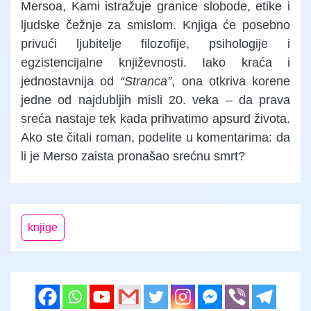
Mersoa, Kami istražuje granice slobode, etike i
ljudske čežnje za smislom. Knjiga će posebno
privući ljubitelje filozofije, psihologije i
egzistencijalne književnosti. Iako kraća i
jednostavnija od
“Stranca”
, ona otkriva korene
jedne od najdubljih misli 20. veka – da prava
sreća nastaje tek kada prihvatimo apsurd života.
Ako ste čitali roman, podelite u komentarima: da
li je Merso zaista pronašao srećnu smrt?
knjige