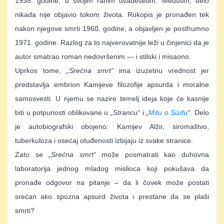
1938. godine, u svojim ranim dvadesetim. Međutim, delo
nikada nije objavio tokom života. Rukopis je pronađen tek
nakon njegove smrti 1960. godine, a objavljen je posthumno
1971. godine. Razlog za to najverovatnije leži u činjenici da je
autor smatrao roman nedovršenim — i stilski i misaono.
Uprkos tome,
„Srećna smrt“
ima izuzetnu vrednost jer
predstavlja embrion Kamijeve filozofije apsurda i moralne
samosvesti. U njemu se nazire temelj ideja koje će kasnije
biti u potpunosti oblikovane u
„Strancu“
i
„
Mitu o Sizifu
“
. Delo
je autobiografski obojeno: Kamijev Alžir, siromaštvo,
tuberkuloza i osećaj otuđenosti izbijaju iz svake stranice.
Zato se
„Srećna smrt“
može posmatrati kao duhovna
laboratorija jednog mladog mislioca koji pokušava da
pronađe odgovor na pitanje – da li čovek može postati
srećan ako spozna apsurd života i prestane da se plaši
smrti?