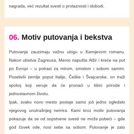
nagrada, već rezultat svesti o prolaznosti i slobodi.
06.
Motiv putovanja i bekstva
Putovanja zauzimaju važnu ulogu u Kamijevom romanu.
Nakon ubistva Zagreusa, Merso napušta Alžir i kreće na put
po Evropi – u potrazi za mirom, smislom i sobom samim.
Posetivši zemlje poput Italije, Češke i Švajcarske, on traži
spokoj koji veruje da će pronaći u tišini prirode i
jednostavnom životu.
Ipak, svako novo mesto postaje samo još jedno ogledalo
njegovog unutrašnjeg nemira. Kami kroz motiv putovanja
pokazuje da se od sopstvene svesti ne može pobeći – gde
god čovek ode, nosi sebe sa sobom. Putovanje je zato