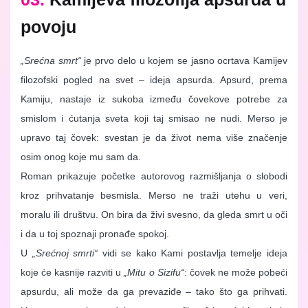
povoju
„Srećna smrt“
je prvo delo u kojem se jasno ocrtava Kamijev
filozofski pogled na svet – ideja apsurda. Apsurd, prema
Kamiju, nastaje iz sukoba između čovekove potrebe za
smislom i ćutanja sveta koji taj smisao ne nudi. Merso je
upravo taj čovek: svestan je da život nema više značenje
osim onog koje mu sam da.
Roman prikazuje početke autorovog razmišljanja o slobodi
kroz prihvatanje besmisla. Merso ne traži utehu u veri,
moralu ili društvu. On bira da živi svesno, da gleda smrt u oči
i da u toj spoznaji pronađe spokoj.
U
„Srećnoj smrti“
vidi se kako Kami postavlja temelje ideja
koje će kasnije razviti u
„Mitu o Sizifu“
: čovek ne može pobeći
apsurdu, ali može da ga prevaziđe – tako što ga prihvati.