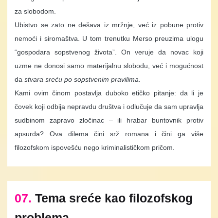
za slobodom.
Ubistvo se zato ne dešava iz mržnje, već iz pobune protiv
nemoći i siromaštva. U tom trenutku Merso preuzima ulogu
“gospodara sopstvenog života”. On veruje da novac koji
uzme ne donosi samo materijalnu slobodu, već i mogućnost
da
stvara sreću po sopstvenim pravilima
.
Kami ovim činom postavlja duboko etičko pitanje: da li je
čovek koji odbija nepravdu društva i odlučuje da sam upravlja
sudbinom zapravo zločinac – ili hrabar buntovnik protiv
apsurda? Ova dilema čini srž romana i čini ga više
filozofskom ispovešću nego kriminalističkom pričom.
07.
Tema sreće kao filozofskog
problema