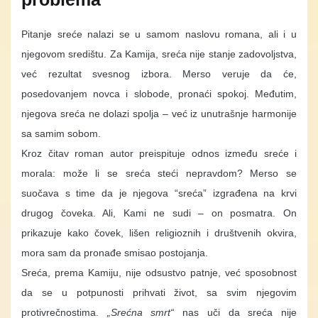
Pitanje sreće nalazi se u samom naslovu romana, ali i u
njegovom središtu. Za Kamija, sreća nije stanje zadovoljstva,
već rezultat svesnog izbora. Merso veruje da će,
posedovanjem novca i slobode, pronaći spokoj. Međutim,
njegova sreća ne dolazi spolja – već iz unutrašnje harmonije
sa samim sobom.
Kroz čitav roman autor preispituje odnos između sreće i
morala: može li se sreća steći nepravdom? Merso se
suočava s time da je njegova “sreća” izgrađena na krvi
drugog čoveka. Ali, Kami ne sudi – on posmatra. On
prikazuje kako čovek, lišen religioznih i društvenih okvira,
mora sam da pronađe smisao postojanja.
Sreća, prema Kamiju, nije odsustvo patnje, već sposobnost
da se u potpunosti prihvati život, sa svim njegovim
protivrečnostima.
„Srećna smrt“
nas uči da sreća nije