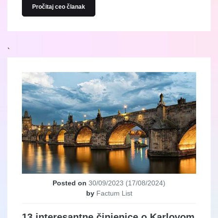
Pročitaj ceo članak
`
Posted on
30/09/2023
(17/08/2024)
by
Factum List
13 interesantne činjenice o Karlovom