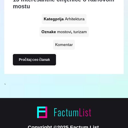
mostu
Kategprija
Arhitektura
Oznake
mostovi
,
turizam
Komentar
Pročitaj ceo članak
`
Copyright ©2025 Factum List.