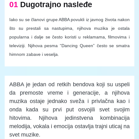
01
Dugotrajno nasleđe
Iako su se članovi grupe ABBA povukli iz javnog života nakon
što su prestali sa nastupima, njihova muzika je ostala
popularna i dalje se često koristi u reklamama, filmovima i
televiziji. Njihova pesma “Dancing Queen” često se smatra
himnom zabave i veselja.
ABBA je jedan od retkih bendova koji su uspeli
da premoste vreme i generacije, a njihova
muzika ostaje jednako sveža i privlačna kao i
onda kada su prvi put osvojili svet svojim
hitovima. Njihova jedinstvena kombinacija
melodija, vokala i emocija ostavlja trajni uticaj na
svet muzike.