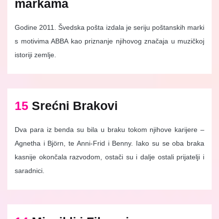
markama
Godine 2011. Švedska pošta izdala je seriju poštanskih marki
s motivima ABBA kao priznanje njihovog značaja u muzičkoj
istoriji zemlje.
15
Srećni Brakovi
Dva para iz benda su bila u braku tokom njihove karijere –
Agnetha i Björn, te Anni-Frid i Benny. Iako su se oba braka
kasnije okončala razvodom, ostači su i dalje ostali prijatelji i
saradnici.