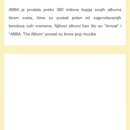
ABBA je prodala preko 380 miliona kopija svojih albuma
širom sveta, čime su postali jedan od najprodavanijih
bendova svih vremena. Njihovi albumi kao što su “Arrival” i
“ABBA: The Album” postali su ikone pop muzike.