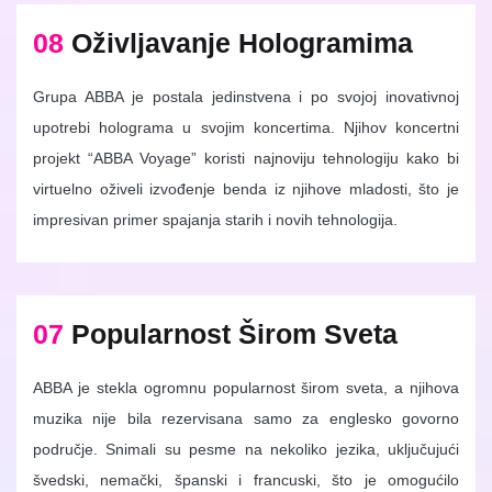
08
Oživljavanje Hologramima
Grupa ABBA je postala jedinstvena i po svojoj inovativnoj
upotrebi holograma u svojim koncertima. Njihov koncertni
projekt “ABBA Voyage” koristi najnoviju tehnologiju kako bi
virtuelno oživeli izvođenje benda iz njihove mladosti, što je
impresivan primer spajanja starih i novih tehnologija.
07
Popularnost Širom Sveta
ABBA je stekla ogromnu popularnost širom sveta, a njihova
muzika nije bila rezervisana samo za englesko govorno
područje. Snimali su pesme na nekoliko jezika, uključujući
švedski, nemački, španski i francuski, što je omogućilo