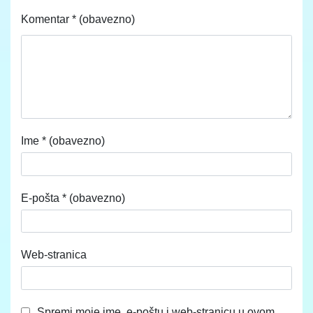
Komentar
* (obavezno)
Ime
* (obavezno)
E-pošta
* (obavezno)
Web-stranica
Spremi moje ime, e-poštu i web-stranicu u ovom