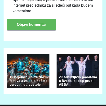
internet pregledniku za sljedeći put kada budem
komentirao.
10 najčudnijih muzičkih
29 zanimljivih podataka
festivala za koje nećete
o švedskoj pop grupi
verovati da postoje
ABBA