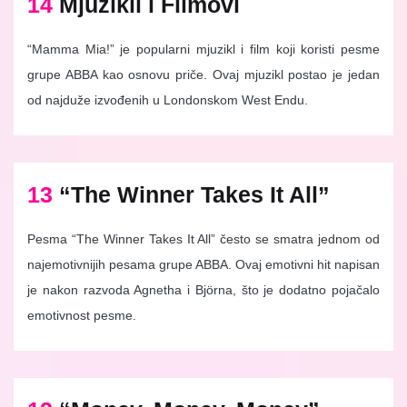
14
Mjuzikli i Filmovi
“Mamma Mia!” je popularni mjuzikl i film koji koristi pesme
grupe ABBA kao osnovu priče. Ovaj mjuzikl postao je jedan
od najduže izvođenih u Londonskom West Endu.
13
“The Winner Takes It All”
Pesma “The Winner Takes It All” često se smatra jednom od
najemotivnijih pesama grupe ABBA. Ovaj emotivni hit napisan
je nakon razvoda Agnetha i Björna, što je dodatno pojačalo
emotivnost pesme.