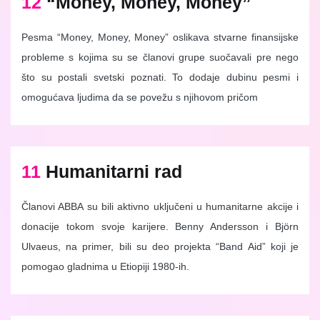
12
“Money, Money, Money”
Pesma “Money, Money, Money” oslikava stvarne finansijske
probleme s kojima su se članovi grupe suočavali pre nego
što su postali svetski poznati. To dodaje dubinu pesmi i
omogućava ljudima da se povežu s njihovom pričom
11
Humanitarni rad
Članovi ABBA su bili aktivno uključeni u humanitarne akcije i
donacije tokom svoje karijere. Benny Andersson i Björn
Ulvaeus, na primer, bili su deo projekta “Band Aid” koji je
pomogao gladnima u Etiopiji 1980-ih.