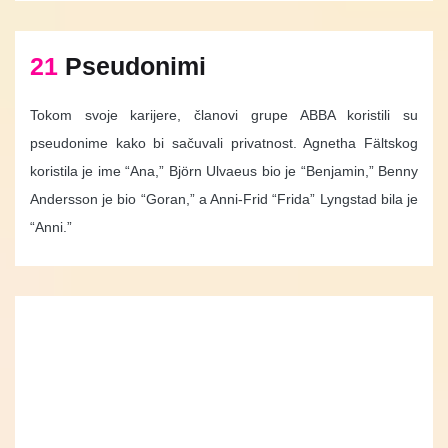
21
Pseudonimi
Tokom svoje karijere, članovi grupe ABBA koristili su
pseudonime kako bi sačuvali privatnost. Agnetha Fältskog
koristila je ime “Ana,” Björn Ulvaeus bio je “Benjamin,” Benny
Andersson je bio “Goran,” a Anni-Frid “Frida” Lyngstad bila je
“Anni.”