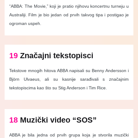
“ABBA: The Movie,” koji je pratio njihovu koncertnu turneju u
Australiji. Film je bio jedan od prvih takvog tipa i postigao je
ogroman uspeh.
19
Značajni tekstopisci
Tekstove mnogih hitova ABBA napisali su Benny Andersson i
Björn Ulvaeus, ali su kasnije sarađivali s značajnim
tekstopiscima kao što su Stig Anderson i Tim Rice.
18
Muzički video “SOS”
ABBA je bila jedna od prvih grupa koja je stvorila muzički