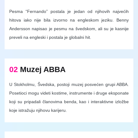
Pesma “Fernando” postala je jedan od njihovih najvećih
hitova iako nije bila izvorno na engleskom jeziku. Benny
Andersson napisao je pesmu na švedskom, ali su je kasnije
preveli na engleski i postala je globalni hit.
02
Muzej ABBA
U Stokholmu, Švedska, postoji muzej posvećen grupi ABBA.
Posetioci mogu videti kostime, instrumente i druge eksponate
koji su pripadali članovima benda, kao i interaktivne izložbe
koje istražuju njihovu karijeru.