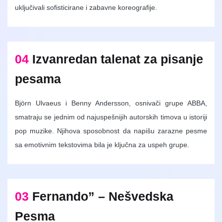
uključivali sofisticirane i zabavne koreografije.
04
Izvanredan talenat za pisanje
pesama
Björn Ulvaeus i Benny Andersson, osnivači grupe ABBA,
smatraju se jednim od najuspešnijih autorskih timova u istoriji
pop muzike. Njihova sposobnost da napišu zarazne pesme
sa emotivnim tekstovima bila je ključna za uspeh grupe.
03
Fernando” – Nešvedska
Pesma