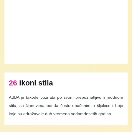
26
Ikoni stila
ABBA je takođe poznata po svom prepoznatljivom modnom
stilu, sa članovima benda često obučenim u šljokice i boje
koje su odražavale duh vremena sedamdesetih godina.