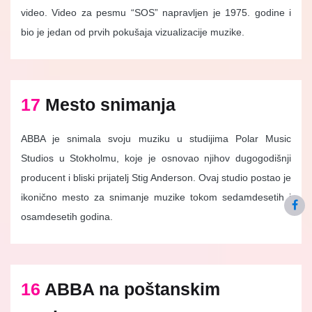
video. Video za pesmu “SOS” napravljen je 1975. godine i
bio je jedan od prvih pokušaja vizualizacije muzike.
17
Mesto snimanja
ABBA je snimala svoju muziku u studijima Polar Music
Studios u Stokholmu, koje je osnovao njihov dugogodišnji
producent i bliski prijatelj Stig Anderson. Ovaj studio postao je
ikonično mesto za snimanje muzike tokom sedamdesetih i
osamdesetih godina.
16
ABBA na poštanskim