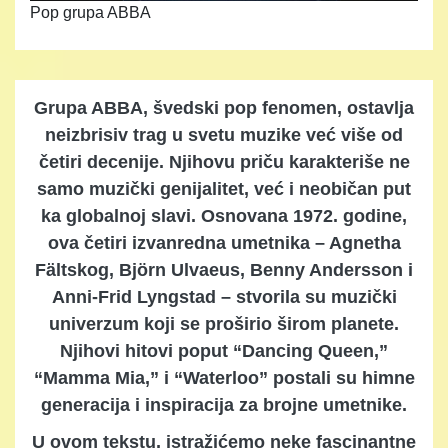
Pop grupa ABBA
Grupa ABBA, švedski pop fenomen, ostavlja
neizbrisiv trag u svetu muzike već više od
četiri decenije. Njihovu priču karakteriše ne
samo muzički genijalitet, već i neobičan put
ka globalnoj slavi. Osnovana 1972. godine,
ova četiri izvanredna umetnika – Agnetha
Fältskog, Björn Ulvaeus, Benny Andersson i
Anni-Frid Lyngstad – stvorila su muzički
univerzum koji se proširio širom planete.
Njihovi hitovi poput “Dancing Queen,”
“Mamma Mia,” i “Waterloo” postali su himne
generacija i inspiracija za brojne umetnike.
U ovom tekstu, istražićemo neke fascinantne