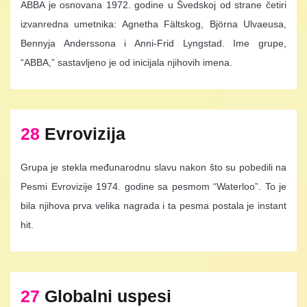
ABBA je osnovana 1972. godine u Švedskoj od strane četiri
izvanredna umetnika: Agnetha Fältskog, Björna Ulvaeusa,
Bennyja Anderssona i Anni-Frid Lyngstad. Ime grupe,
“ABBA,” sastavljeno je od inicijala njihovih imena.
28
Evrovizija
Grupa je stekla međunarodnu slavu nakon što su pobedili na
Pesmi Evrovizije 1974. godine sa pesmom “Waterloo”. To je
bila njihova prva velika nagrada i ta pesma postala je instant
hit.
27
Globalni uspesi