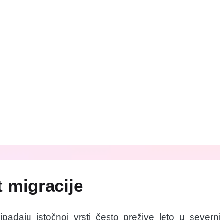
 migracije
pripadaju istočnoj vrsti često prežive leto u seve