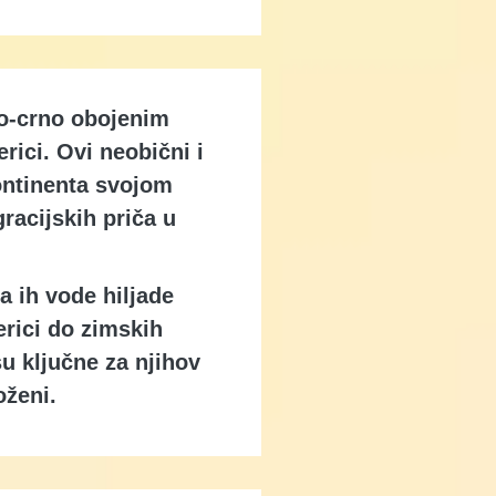
to-crno obojenim
erici. Ovi neobični i
kontinenta svojom
racijskih priča u
a ih vode hiljade
erici do zimskih
su ključne za njihov
oženi.