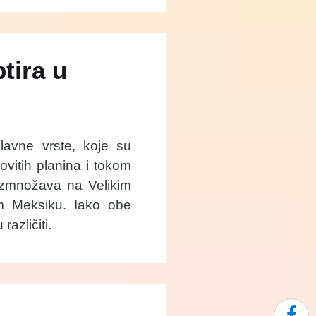
tira u
lavne vrste, koje su
itih planina i tokom
razmnožava na Velikim
m Meksiku. Iako obe
različiti.