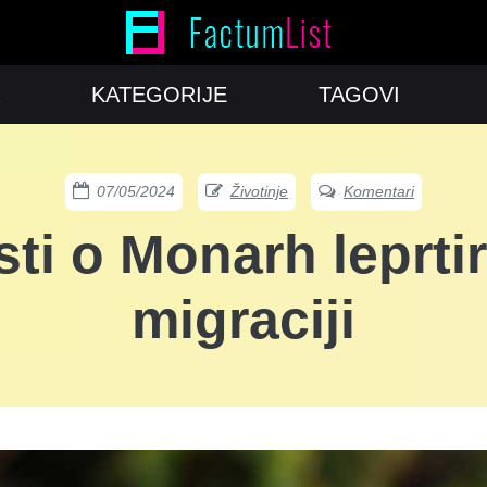
KATEGORIJE
TAGOVI
07/05/2024
Životinje
Komentari
sti o Monarh leprtir
migraciji