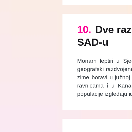
10.
Dve raz
SAD-u
Monarh leptiri u Sj
geografski razdvoje
zime boravi u južnoj
ravnicama i u Kana
populacije izgledaju id