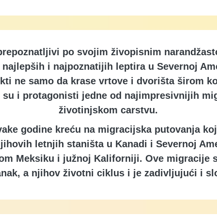
 prepoznatljivi po svojim živopisnim narandžas
 najlepših i najpoznatijih leptira u Severnoj Am
kti ne samo da krase vrtove i dvorišta širom 
 su i protagonisti jedne od najimpresivnijih mig
životinjskom carstvu.
vake godine kreću na migracijska putovanja koj
jihovih letnjih staništa u Kanadi i Severnoj Am
om Meksiku i južnoj Kaliforniji. Ove migracije 
nak, a njihov životni ciklus i je zadivljujući i sl