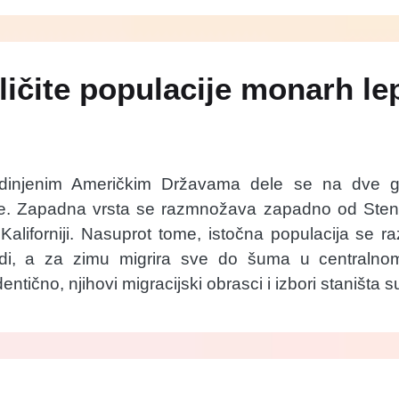
ličite populacije monarh lep
edinjenim Američkim Državama dele se na dve g
ne. Zapadna vrsta se razmnožava zapadno od Stenov
 Kaliforniji. Nasuprot tome, istočna populacija se 
di, a za zimu migrira sve do šuma u centralno
entično, njihovi migracijski obrasci i izbori staništa su 