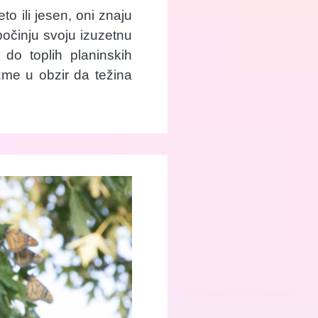
o ili jesen, oni znaju
počinju svoju izuzetnu
 do toplih planinskih
zme u obzir da težina