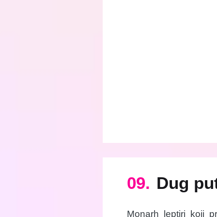
09.
Dug put
Monarh leptiri koji 