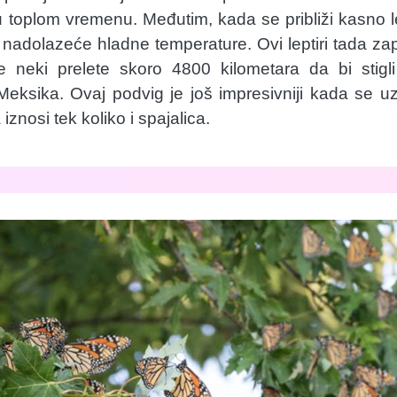
 toplom vremenu. Međutim, kada se približi kasno let
nadolazeće hladne temperature. Ovi leptiri tada za
e neki prelete skoro 4800 kilometara da bi stigli
Meksika. Ovaj podvig je još impresivniji kada se u
iznosi tek koliko i spajalica.