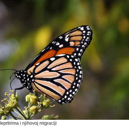
eprtirima i njihovoj migraciji