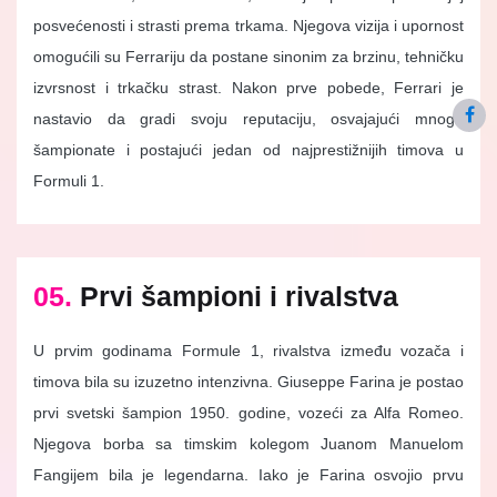
posvećenosti i strasti prema trkama. Njegova vizija i upornost
omogućili su Ferrariju da postane sinonim za brzinu, tehničku
izvrsnost i trkačku strast. Nakon prve pobede, Ferrari je
nastavio da gradi svoju reputaciju, osvajajući mnoge
šampionate i postajući jedan od najprestižnijih timova u
Formuli 1.
05.
Prvi šampioni i rivalstva
U prvim godinama Formule 1, rivalstva između vozača i
timova bila su izuzetno intenzivna. Giuseppe Farina je postao
prvi svetski šampion 1950. godine, vozeći za Alfa Romeo.
Njegova borba sa timskim kolegom Juanom Manuelom
Fangijem bila je legendarna. Iako je Farina osvojio prvu