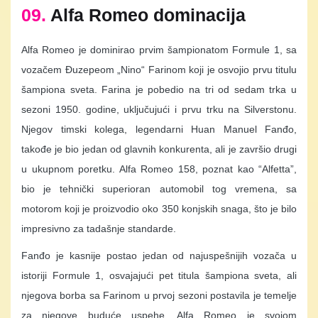
09.
Alfa Romeo dominacija
Alfa Romeo je dominirao prvim šampionatom Formule 1, sa
vozačem Đuzepeom „Nino“ Farinom koji je osvojio prvu titulu
šampiona sveta. Farina je pobedio na tri od sedam trka u
sezoni 1950. godine, uključujući i prvu trku na Silverstonu.
Njegov timski kolega, legendarni Huan Manuel Fanđo,
takođe je bio jedan od glavnih konkurenta, ali je završio drugi
u ukupnom poretku. Alfa Romeo 158, poznat kao “Alfetta”,
bio je tehnički superioran automobil tog vremena, sa
motorom koji je proizvodio oko 350 konjskih snaga, što je bilo
impresivno za tadašnje standarde.
Fanđo je kasnije postao jedan od najuspešnijih vozača u
istoriji Formule 1, osvajajući pet titula šampiona sveta, ali
njegova borba sa Farinom u prvoj sezoni postavila je temelje
za njegove buduće uspehe. Alfa Romeo je svojom