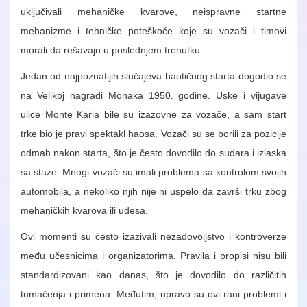
uključivali mehaničke kvarove, neispravne startne
mehanizme i tehničke poteškoće koje su vozači i timovi
morali da rešavaju u poslednjem trenutku.
Jedan od najpoznatijih slučajeva haotičnog starta dogodio se
na Velikoj nagradi Monaka 1950. godine. Uske i vijugave
ulice Monte Karla bile su izazovne za vozače, a sam start
trke bio je pravi spektakl haosa. Vozači su se borili za pozicije
odmah nakon starta, što je često dovodilo do sudara i izlaska
sa staze. Mnogi vozači su imali problema sa kontrolom svojih
automobila, a nekoliko njih nije ni uspelo da završi trku zbog
mehaničkih kvarova ili udesa.
Ovi momenti su često izazivali nezadovoljstvo i kontroverze
među učesnicima i organizatorima. Pravila i propisi nisu bili
standardizovani kao danas, što je dovodilo do različitih
tumačenja i primena. Međutim, upravo su ovi rani problemi i