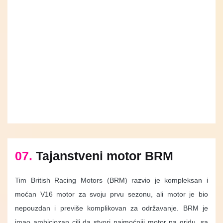
07.
Tajanstveni motor BRM
Tim British Racing Motors (BRM) razvio je kompleksan i
moćan V16 motor za svoju prvu sezonu, ali motor je bio
nepouzdan i previše komplikovan za održavanje. BRM je
imao ambiciozan cilj da stvori najmoćniji motor na gridu, sa