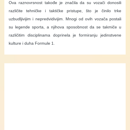
Ova raznovrsnost takođe je značila da su vozači donosili
različite tehničke i taktičke pristupe, što je činilo trke
uzbudljivijim i nepredvidivijim. Mnogi od ovih vozača postali
su legende sporta, a njihova sposobnost da se takmiče u
različitim disciplinama doprinela je formiranju jedinstvene
kulture i duha Formule 1.