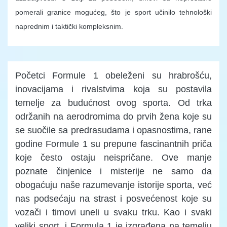
pomerali granice mogućeg, što je sport učinilo tehnološki
naprednim i taktički kompleksnim.
Početci Formule 1 obeleženi su hrabrošću,
inovacijama i rivalstvima koja su postavila
temelje za budućnost ovog sporta. Od trka
održanih na aerodromima do prvih žena koje su
se suočile sa predrasudama i opasnostima, rane
godine Formule 1 su prepune fascinantnih priča
koje često ostaju neispričane. Ove manje
poznate činjenice i misterije ne samo da
obogaćuju naše razumevanje istorije sporta, već
nas podsećaju na strast i posvećenost koje su
vozači i timovi uneli u svaku trku. Kao i svaki
veliki sport, i Formula 1 je izgrađena na temelju