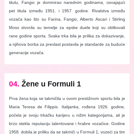
titulu, Fangio je dominirao narednim godinama, osvajajući
pet titula između 1951. i 1957. godine. Rivalstva između
vozača kao što su Farina, Fangio, Alberto Ascari i Stirling
Moss stvorila su temelje za epske duele koji su oblikovali
rane godine sporta. Svaka trka bila je prilika za dokazivanje,
a njihova borba za prevlast postavila je standarde za buduće
generacije vozača.
04.
Žene u Formuli 1
Prva žena koja se takmičila u ovom prestižnom sportu bila je
Maria Teresa de Filippis. Italijanka, rođena 1926. godine,
počela je svoju trkačku karijeru u nižim kategorijama, ali je
brzo stekla reputaciju talentovane i hrabre vozačice. Godine
1958. dobila je priliku da se takmiči u Formuli 1, vozeći za tim