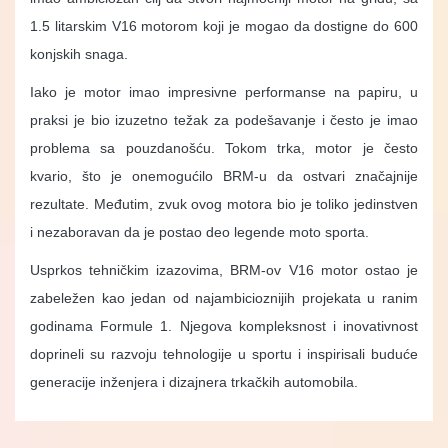
1.5 litarskim V16 motorom koji je mogao da dostigne do 600
konjskih snaga.
Iako je motor imao impresivne performanse na papiru, u
praksi je bio izuzetno težak za podešavanje i često je imao
problema sa pouzdanošću. Tokom trka, motor je često
kvario, što je onemogućilo BRM-u da ostvari značajnije
rezultate. Međutim, zvuk ovog motora bio je toliko jedinstven
i nezaboravan da je postao deo legende moto sporta.
Usprkos tehničkim izazovima, BRM-ov V16 motor ostao je
zabeležen kao jedan od najambicioznijih projekata u ranim
godinama Formule 1. Njegova kompleksnost i inovativnost
doprineli su razvoju tehnologije u sportu i inspirisali buduće
generacije inženjera i dizajnera trkačkih automobila.