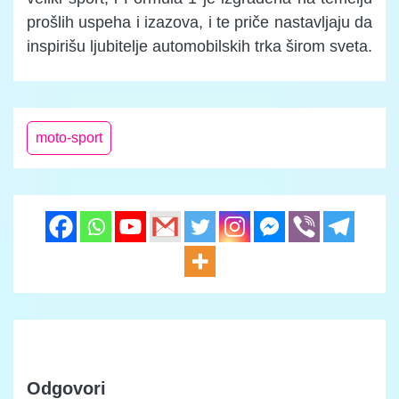
prošlih uspeha i izazova, i te priče nastavljaju da
inspirišu ljubitelje automobilskih trka širom sveta.
moto-sport
Odgovori