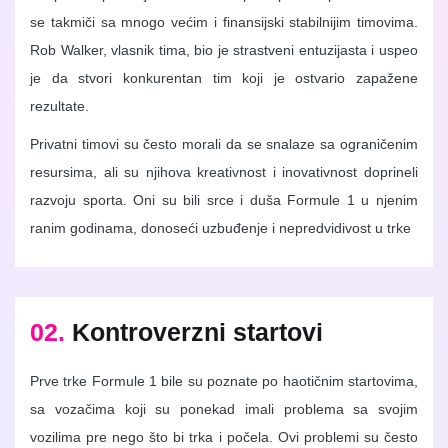
se takmiči sa mnogo većim i finansijski stabilnijim timovima.
Rob Walker, vlasnik tima, bio je strastveni entuzijasta i uspeo
je da stvori konkurentan tim koji je ostvario zapažene
rezultate.
Privatni timovi su često morali da se snalaze sa ograničenim
resursima, ali su njihova kreativnost i inovativnost doprineli
razvoju sporta. Oni su bili srce i duša Formule 1 u njenim
ranim godinama, donoseći uzbuđenje i nepredvidivost u trke
02.
Kontroverzni startovi
Prve trke Formule 1 bile su poznate po haotičnim startovima,
sa vozačima koji su ponekad imali problema sa svojim
vozilima pre nego što bi trka i počela. Ovi problemi su često