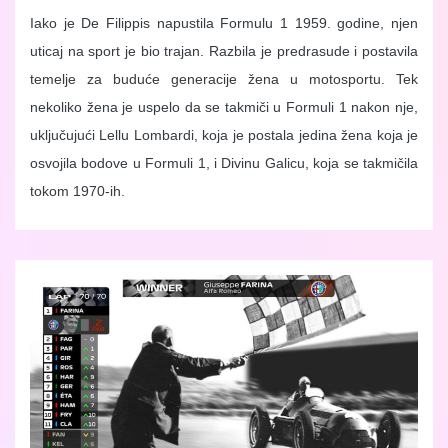
Iako je De Filippis napustila Formulu 1 1959. godine, njen
uticaj na sport je bio trajan. Razbila je predrasude i postavila
temelje za buduće generacije žena u motosportu. Tek
nekoliko žena je uspelo da se takmiči u Formuli 1 nakon nje,
uključujući Lellu Lombardi, koja je postala jedina žena koja je
osvojila bodove u Formuli 1, i Divinu Galicu, koja se takmičila
tokom 1970-ih.