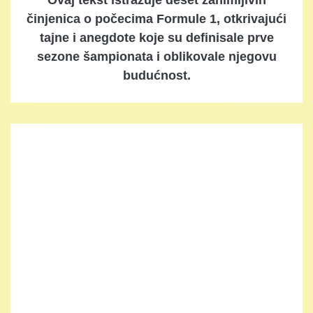
činjenica o počecima Formule 1, otkrivajući
tajne i anegdote koje su definisale prve
sezone šampionata i oblikovale njegovu
budućnost.