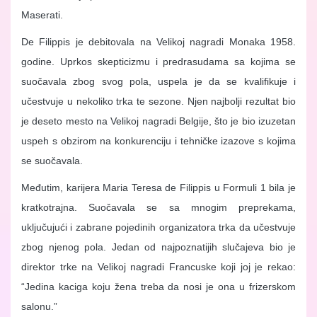
Maserati.
De Filippis je debitovala na Velikoj nagradi Monaka 1958.
godine. Uprkos skepticizmu i predrasudama sa kojima se
suočavala zbog svog pola, uspela je da se kvalifikuje i
učestvuje u nekoliko trka te sezone. Njen najbolji rezultat bio
je deseto mesto na Velikoj nagradi Belgije, što je bio izuzetan
uspeh s obzirom na konkurenciju i tehničke izazove s kojima
se suočavala.
Međutim, karijera Maria Teresa de Filippis u Formuli 1 bila je
kratkotrajna. Suočavala se sa mnogim preprekama,
uključujući i zabrane pojedinih organizatora trka da učestvuje
zbog njenog pola. Jedan od najpoznatijih slučajeva bio je
direktor trke na Velikoj nagradi Francuske koji joj je rekao:
“Jedina kaciga koju žena treba da nosi je ona u frizerskom
salonu.”