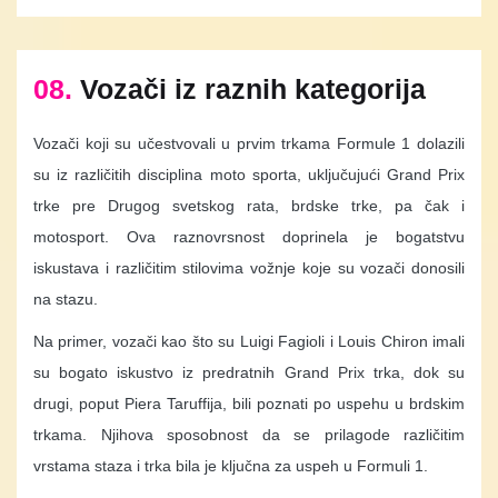
08.
Vozači iz raznih kategorija
Vozači koji su učestvovali u prvim trkama Formule 1 dolazili
su iz različitih disciplina moto sporta, uključujući Grand Prix
trke pre Drugog svetskog rata, brdske trke, pa čak i
motosport. Ova raznovrsnost doprinela je bogatstvu
iskustava i različitim stilovima vožnje koje su vozači donosili
na stazu.
Na primer, vozači kao što su Luigi Fagioli i Louis Chiron imali
su bogato iskustvo iz predratnih Grand Prix trka, dok su
drugi, poput Piera Taruffija, bili poznati po uspehu u brdskim
trkama. Njihova sposobnost da se prilagode različitim
vrstama staza i trka bila je ključna za uspeh u Formuli 1.