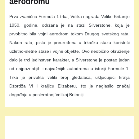
aerodromu
Prva zvanična Formula 1 trka, Velika nagrada Velike Britanije
1950. godine, održana je na stazi Silverstone, koja je
prvobitno bila vojni aerodrom tokom Drugog svetskog rata.
Nakon rata, pista je preuređena u trkačku stazu koristeći
uzletno-sletne staze i vojne objekte. Ovo neobično okruženje
dalo je trci jedinstven karakter, a Silverstone je postao jedan
od najpoznatijih i najvažnijih autodroma u istoriji Formule 1.
Trka je privukla veliki broj gledalaca, uključujući kralja
Džordža VI i kraljicu Elizabetu, što je naglasilo značaj
događaja u posleratnoj Velikoj Britaniji.