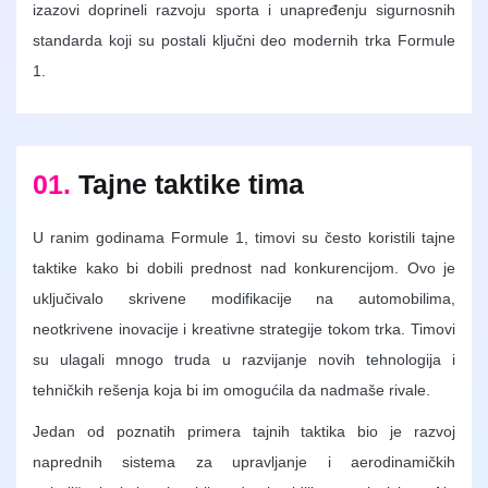
izazovi doprineli razvoju sporta i unapređenju sigurnosnih
standarda koji su postali ključni deo modernih trka Formule
1.
01.
Tajne taktike tima
U ranim godinama Formule 1, timovi su često koristili tajne
taktike kako bi dobili prednost nad konkurencijom. Ovo je
uključivalo skrivene modifikacije na automobilima,
neotkrivene inovacije i kreativne strategije tokom trka. Timovi
su ulagali mnogo truda u razvijanje novih tehnologija i
tehničkih rešenja koja bi im omogućila da nadmaše rivale.
Jedan od poznatih primera tajnih taktika bio je razvoj
naprednih sistema za upravljanje i aerodinamičkih