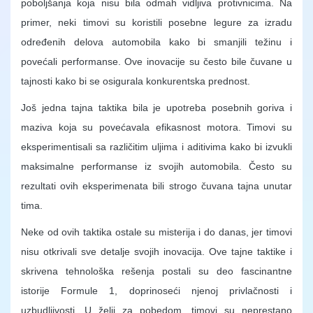
poboljšanja koja nisu bila odmah vidljiva protivnicima. Na
primer, neki timovi su koristili posebne legure za izradu
određenih delova automobila kako bi smanjili težinu i
povećali performanse. Ove inovacije su često bile čuvane u
tajnosti kako bi se osigurala konkurentska prednost.
Još jedna tajna taktika bila je upotreba posebnih goriva i
maziva koja su povećavala efikasnost motora. Timovi su
eksperimentisali sa različitim uljima i aditivima kako bi izvukli
maksimalne performanse iz svojih automobila. Često su
rezultati ovih eksperimenata bili strogo čuvana tajna unutar
tima.
Neke od ovih taktika ostale su misterija i do danas, jer timovi
nisu otkrivali sve detalje svojih inovacija. Ove tajne taktike i
skrivena tehnološka rešenja postali su deo fascinantne
istorije Formule 1, doprinoseći njenoj privlačnosti i
uzbudljivosti. U želji za pobedom, timovi su neprestano