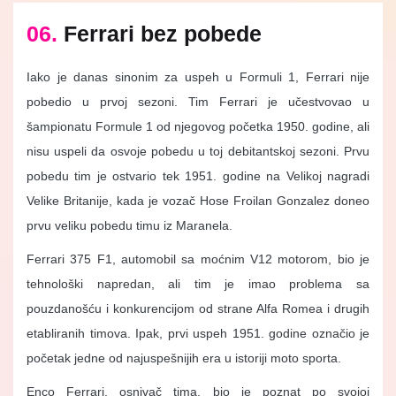
06.
Ferrari bez pobede
Iako je danas sinonim za uspeh u Formuli 1, Ferrari nije
pobedio u prvoj sezoni. Tim Ferrari je učestvovao u
šampionatu Formule 1 od njegovog početka 1950. godine, ali
nisu uspeli da osvoje pobedu u toj debitantskoj sezoni. Prvu
pobedu tim je ostvario tek 1951. godine na Velikoj nagradi
Velike Britanije, kada je vozač Hose Froilan Gonzalez doneo
prvu veliku pobedu timu iz Maranela.
Ferrari 375 F1, automobil sa moćnim V12 motorom, bio je
tehnološki napredan, ali tim je imao problema sa
pouzdanošću i konkurencijom od strane Alfa Romea i drugih
etabliranih timova. Ipak, prvi uspeh 1951. godine označio je
početak jedne od najuspešnijih era u istoriji moto sporta.
Enco Ferrari, osnivač tima, bio je poznat po svojoj