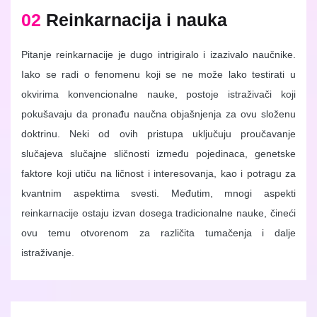
02
Reinkarnacija i nauka
Pitanje reinkarnacije je dugo intrigiralo i izazivalo naučnike.
Iako se radi o fenomenu koji se ne može lako testirati u
okvirima konvencionalne nauke, postoje istraživači koji
pokušavaju da pronađu naučna objašnjenja za ovu složenu
doktrinu. Neki od ovih pristupa uključuju proučavanje
slučajeva slučajne sličnosti između pojedinaca, genetske
faktore koji utiču na ličnost i interesovanja, kao i potragu za
kvantnim aspektima svesti. Međutim, mnogi aspekti
reinkarnacije ostaju izvan dosega tradicionalne nauke, čineći
ovu temu otvorenom za različita tumačenja i dalje
istraživanje.