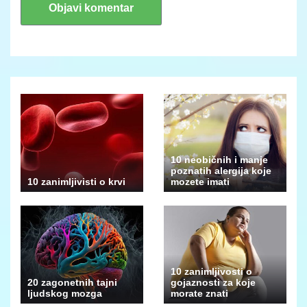
10 neobičnih i manje
poznatih alergija koje
10 zanimljivisti o krvi
mozete imati
10 zanimljivosti o
20 zagonetnih tajni
gojaznosti za koje
ljudskog mozga
morate znati