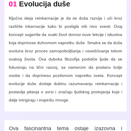
01
Evolucija duše
Ključna ideja reinkarnacije je da se duša razvija i uči kroz
različite inkarnacije kako bi postigla viši nivo svesti. Ovaj
koncept sugeriše da svaki život donosi nove lekcije i iskustva
koja doprinose duhovnom napretku duše. Smatra se da duša
evoluira kroz proces samopoboljšanja i osvešćivanja tokom
svakog života. Ova duboka filozofija podstiče ljude da se
fokusiraju na lični razvoj, sa namerom da postanu bolje
osobe i da doprinesu pozitivnom napretku sveta. Koncept
evolucije duše dodaje dubinu razumevanju reinkarnacije i
postavlja pitanja o svrsi i značaju ljudskog postojanja koje i
dalje intrigiraju i inspirišu mnoge.
Ova fascinantna tema ostaje izazovna i