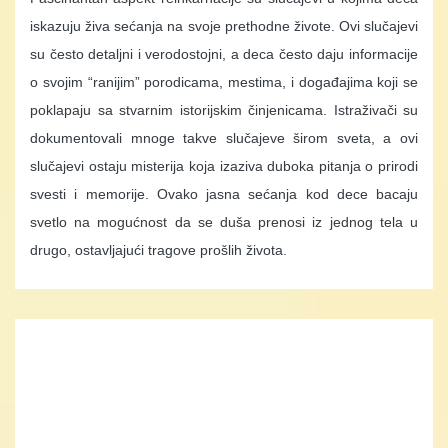
iskazuju živa sećanja na svoje prethodne živote. Ovi slučajevi
su često detaljni i verodostojni, a deca često daju informacije
o svojim “ranijim” porodicama, mestima, i događajima koji se
poklapaju sa stvarnim istorijskim činjenicama. Istraživači su
dokumentovali mnoge takve slučajeve širom sveta, a ovi
slučajevi ostaju misterija koja izaziva duboka pitanja o prirodi
svesti i memorije. Ovako jasna sećanja kod dece bacaju
svetlo na mogućnost da se duša prenosi iz jednog tela u
drugo, ostavljajući tragove prošlih života.