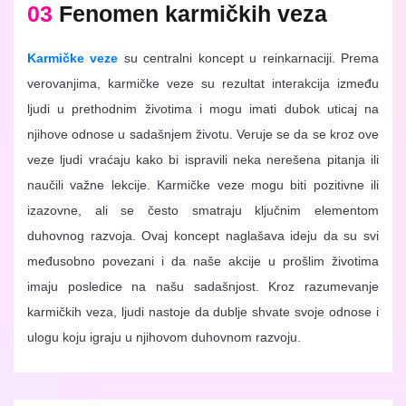
03
Fenomen karmičkih veza
Karmičke veze
su centralni koncept u reinkarnaciji. Prema
verovanjima, karmičke veze su rezultat interakcija između
ljudi u prethodnim životima i mogu imati dubok uticaj na
njihove odnose u sadašnjem životu. Veruje se da se kroz ove
veze ljudi vraćaju kako bi ispravili neka nerešena pitanja ili
naučili važne lekcije. Karmičke veze mogu biti pozitivne ili
izazovne, ali se često smatraju ključnim elementom
duhovnog razvoja. Ovaj koncept naglašava ideju da su svi
međusobno povezani i da naše akcije u prošlim životima
imaju posledice na našu sadašnjost. Kroz razumevanje
karmičkih veza, ljudi nastoje da dublje shvate svoje odnose i
ulogu koju igraju u njihovom duhovnom razvoju.