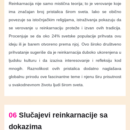
Reinkarnacija nije samo mistična teorija; to je verovanje koje
ima značajan broj pristalica širom sveta. Iako se obično
povezuje sa istočnjačkim religijama, istraživanja pokazuju da
se verovanje u reinkarnaciju proteže i izvan ovih tradicija.
Procenjuje se da oko 24% svetske populacije prihvata ovu
ideju ili je barem otvoreno prema njoj. Ovo široko društveno
prihvatanje sugeriše da je reinkarnacija duboko ukorenjena u
ljudsku kulturu i da izaziva interesovanje i refleksiju kod
mnogih. Raznolikost ovih pristalica dodatno naglašava
globalnu prirodu ove fascinantne teme i njenu širu prisutnost
u svakodnevnom životu ljudi širom sveta.
06
Slučajevi reinkarnacije sa
dokazima