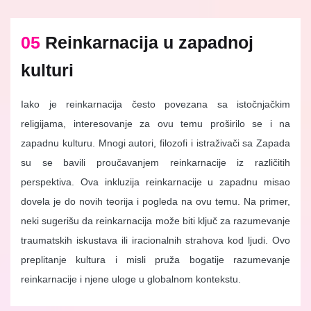
05
Reinkarnacija u zapadnoj
kulturi
Iako je reinkarnacija često povezana sa istočnjačkim
religijama, interesovanje za ovu temu proširilo se i na
zapadnu kulturu. Mnogi autori, filozofi i istraživači sa Zapada
su se bavili proučavanjem reinkarnacije iz različitih
perspektiva. Ova inkluzija reinkarnacije u zapadnu misao
dovela je do novih teorija i pogleda na ovu temu. Na primer,
neki sugerišu da reinkarnacija može biti ključ za razumevanje
traumatskih iskustava ili iracionalnih strahova kod ljudi. Ovo
preplitanje kultura i misli pruža bogatije razumevanje
reinkarnacije i njene uloge u globalnom kontekstu.