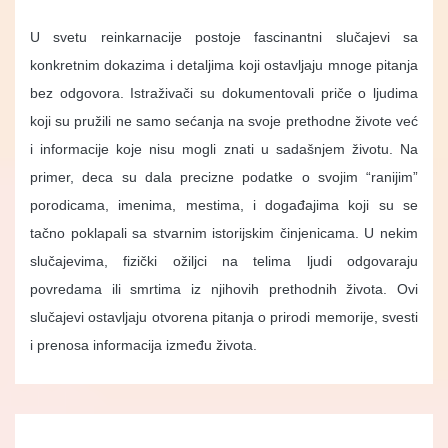
U svetu reinkarnacije postoje fascinantni slučajevi sa
konkretnim dokazima i detaljima koji ostavljaju mnoge pitanja
bez odgovora. Istraživači su dokumentovali priče o ljudima
koji su pružili ne samo sećanja na svoje prethodne živote već
i informacije koje nisu mogli znati u sadašnjem životu. Na
primer, deca su dala precizne podatke o svojim “ranijim”
porodicama, imenima, mestima, i događajima koji su se
tačno poklapali sa stvarnim istorijskim činjenicama. U nekim
slučajevima, fizički ožiljci na telima ljudi odgovaraju
povredama ili smrtima iz njihovih prethodnih života. Ovi
slučajevi ostavljaju otvorena pitanja o prirodi memorije, svesti
i prenosa informacija između života.