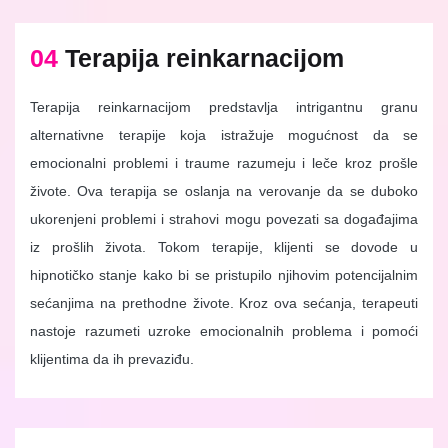
04
Terapija reinkarnacijom
Terapija reinkarnacijom predstavlja intrigantnu granu
alternativne terapije koja istražuje mogućnost da se
emocionalni problemi i traume razumeju i leče kroz prošle
živote. Ova terapija se oslanja na verovanje da se duboko
ukorenjeni problemi i strahovi mogu povezati sa događajima
iz prošlih života. Tokom terapije, klijenti se dovode u
hipnotičko stanje kako bi se pristupilo njihovim potencijalnim
sećanjima na prethodne živote. Kroz ova sećanja, terapeuti
nastoje razumeti uzroke emocionalnih problema i pomoći
klijentima da ih prevaziđu.