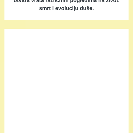
otvara vrata različitim pogledima na život,
smrt i evoluciju duše.