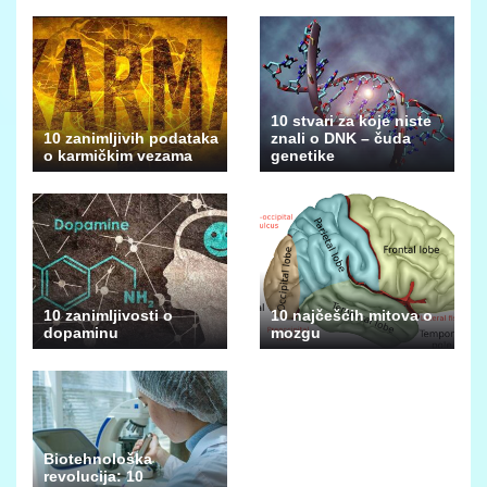
10 stvari za koje niste
10 zanimljivih podataka
znali o DNK – čuda
o karmičkim vezama
genetike
10 zanimljivosti o
10 najčešćih mitova o
dopaminu
mozgu
Biotehnološka
revolucija: 10