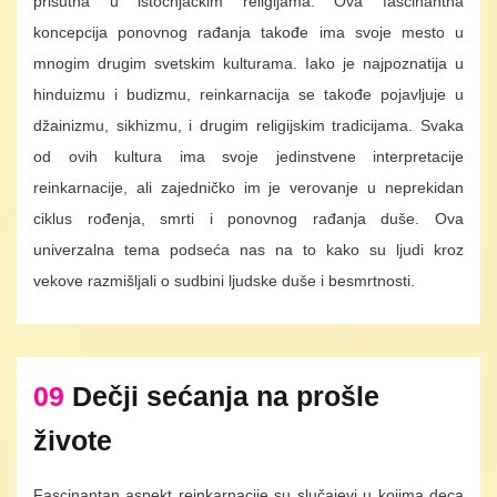
prisutna u istočnjačkim religijama. Ova fascinantna
koncepcija ponovnog rađanja takođe ima svoje mesto u
mnogim drugim svetskim kulturama. Iako je najpoznatija u
hinduizmu i budizmu, reinkarnacija se takođe pojavljuje u
džainizmu, sikhizmu, i drugim religijskim tradicijama. Svaka
od ovih kultura ima svoje jedinstvene interpretacije
reinkarnacije, ali zajedničko im je verovanje u neprekidan
ciklus rođenja, smrti i ponovnog rađanja duše. Ova
univerzalna tema podseća nas na to kako su ljudi kroz
vekove razmišljali o sudbini ljudske duše i besmrtnosti.
09
Dečji sećanja na prošle
živote
Fascinantan aspekt reinkarnacije su slučajevi u kojima deca