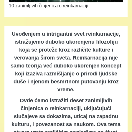
10 zanimljivih činjenica o reinkarnaciji
Uvođenjem u intrigantni svet reinkarnacije,
istražujemo duboko ukorenjenu filozofiju
koja se proteže kroz različite kulture i
verovanja širom sveta. Reinkarnacija nije
samo teorija već duboko ukorenjen koncept
koji izaziva razmišljanje o prirodi ljudske
duše i njenom besmrtnom putovanju kroz
vreme.
Ovde ćemo istražiti deset zanimljivih
činjenica o reinkarnaciji, uključujući
slučajeve sa dokazima, uticaj na zapadnu
kulturu, i povezanost sa naukom. Ova tema