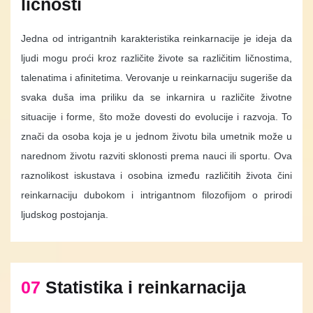
ličnosti
Jedna od intrigantnih karakteristika reinkarnacije je ideja da
ljudi mogu proći kroz različite živote sa različitim ličnostima,
talenatima i afinitetima. Verovanje u reinkarnaciju sugeriše da
svaka duša ima priliku da se inkarnira u različite životne
situacije i forme, što može dovesti do evolucije i razvoja. To
znači da osoba koja je u jednom životu bila umetnik može u
narednom životu razviti sklonosti prema nauci ili sportu. Ova
raznolikost iskustava i osobina između različitih života čini
reinkarnaciju dubokom i intrigantnom filozofijom o prirodi
ljudskog postojanja.
07
Statistika i reinkarnacija