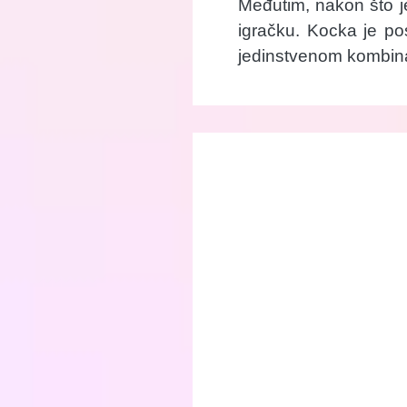
Međutim, nakon što je
igračku. Kocka je pos
jedinstvenom kombina