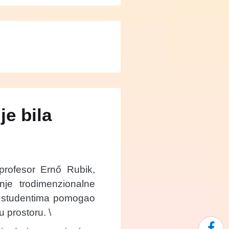
e bila
profesor Ernő Rubik,
nje trodimenzionalne
bi studentima pomogao
 prostoru. \