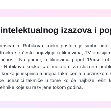
intelektualnog izazova i po
nsiranja, Rubikova kocka postala je simbol intelige
ocka se često pojavljuje u filmovima, TV emisijama
ntričnosti. Na primer, u filmovima poput “Pursuit o
ste Rubikovu kocku kao metaforu za složene proble
kocka je inspirisala brojna takmičenja u brzinskom
e učesnici takmiče u tome ko će najbrže rešiti k
tehnike koje su razvijene tokom godina.