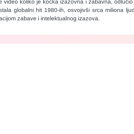
 video koliko je kocka izazovna i zabavna, odlučio 
tala globalni hit 1980-ih, osvojivši srca miliona lj
cijom zabave i intelektualnog izazova.