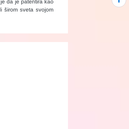
je da je patentira kao
udi širom sveta svojom