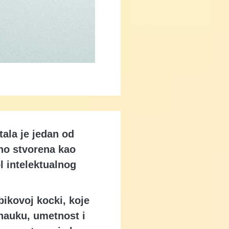
ala je jedan od
tno stvorena kao
l intelektualnog
ikovoj kocki, koje
 nauku, umetnost i