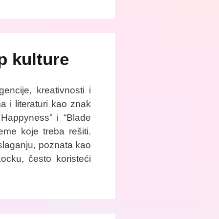
p kulture
ncije, kreativnosti i
 i literaturi kao znak
f Happyness” i “Blade
me koje treba rešiti.
 slaganju, poznata kao
ocku, često koristeći