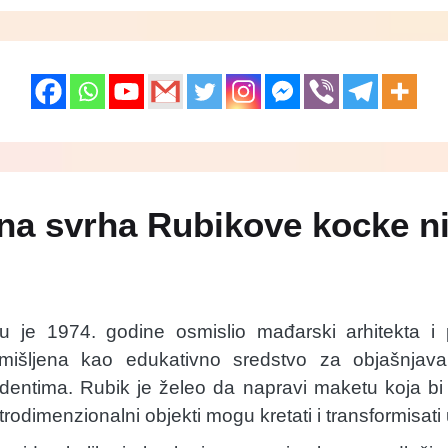
na svrha Rubikove kocke nij
u je 1974. godine osmislio mađarski arhitekta i 
amišljena kao edukativno sredstvo za objašnjava
udentima. Rubik je želeo da napravi maketu koja 
odimenzionalni objekti mogu kretati i transformisati u