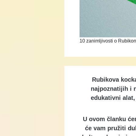
10 zanimljivosti o Rubiko
Rubikova kocka
najpoznatijih i
edukativni alat
U ovom članku ćem
će vam pružiti du