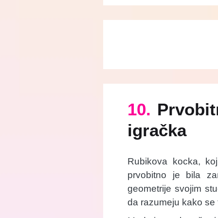
10.
Prvobit
igračka
Rubikova kocka, koj
prvobitno je bila z
geometrije svojim st
da razumeju kako se tr