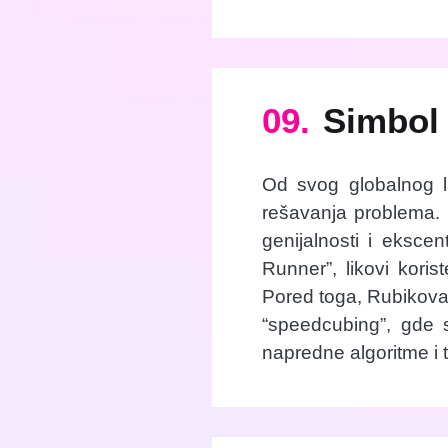
09.
Simbol 
Od svog globalnog la
rešavanja problema. K
genijalnosti i eksce
Runner”, likovi kori
Pored toga, Rubikova 
“speedcubing”, gde s
napredne algoritme i 