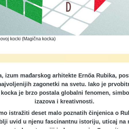
novoj kocki (Magična kocka)
, izum mađarskog arhitekte Ernőa Rubika, post
 najvoljenijih zagonetki na svetu. Iako je prvobi
, kocka je brzo postala globalni fenomen, simbo
izazova i kreativnosti.
o istražiti deset malo poznatih činjenica o Rub
blji uvid u njenu fascinantnu istoriju, uticaj na