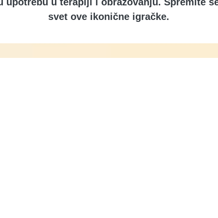
nu upotrebu u terapiji i obrazovanju. Spremite s
svet ove ikonične igračke.