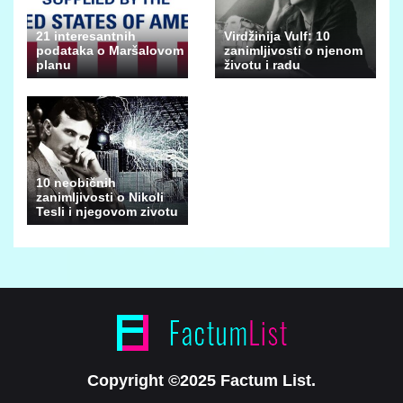
21 interesantnih
Virdžinija Vulf: 10
podataka o Maršalovom
zanimljivosti o njenom
planu
životu i radu
10 neobičnih
zanimljivosti o Nikoli
Tesli i njegovom zivotu
Copyright ©2025 Factum List.