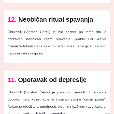
12.
Neobičan ritual spavanja
Churchill (Vinston Čerčil) je bio poznat po tome što je
održavao neobičan ritam spavanja, praktikujući kratke
dremeže tokom dana kako bi ostao svež i energičan za svoj
naporni radni raspored.
11.
Oporavak od depresije
Churchill (Vinston Čerčil) je patio od periodičnih epizoda
duboke melankolije, koje je nazivao svojim “crnim psom”.
Našao je utočište u umetnosti, pisanju i fizičkom radu kako bi
se borio protiv ovih teških trenutaka