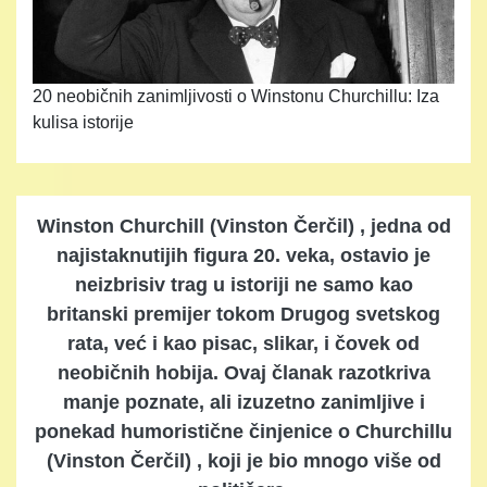
20 neobičnih zanimljivosti o Winstonu Churchillu: Iza
kulisa istorije
Winston Churchill (Vinston Čerčil) , jedna od
najistaknutijih figura 20. veka, ostavio je
neizbrisiv trag u istoriji ne samo kao
britanski premijer tokom Drugog svetskog
rata, već i kao pisac, slikar, i čovek od
neobičnih hobija. Ovaj članak razotkriva
manje poznate, ali izuzetno zanimljive i
ponekad humoristične činjenice o Churchillu
(Vinston Čerčil) , koji je bio mnogo više od