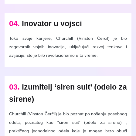
04.
Inovator u vojsci
Toko svoje karijere, Churchill (Vinston Čerčil) je bio
zagovornik vojnih inovacija, uključujući razvoj tenkova i
avijacije, što je bilo revolucionarno u to vreme.
03.
Izumitelj ‘siren suit’ (odelo za
sirene)
Churchill (Vinston Čerčil) je bio poznat po nošenju posebnog
odela, poznatog kao “siren suit” (odelo za sirene) ,
praktičnog jednodelnog odela koje je mogao brzo obući