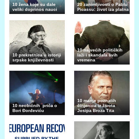
10 žena koje su dale
20 zanimljivosti o Pablu
veliki doprinos nauci
Picassu: život iza platna
10 najvećih političkih
10 prekretnica u istoriji
laži i skandala svih
srpske književnosti
vremena
10 manje poznatih
10 neobičnih priča o
činjenica iz života
Bori Đorđeviću
Josipa Broza Tita