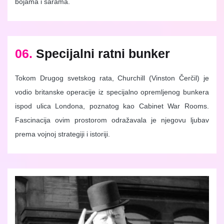
bojama i šarama.
06.
Specijalni ratni bunker
Tokom Drugog svetskog rata, Churchill (Vinston Čerčil) je
vodio britanske operacije iz specijalno opremljenog bunkera
ispod ulica Londona, poznatog kao Cabinet War Rooms.
Fascinacija ovim prostorom odražavala je njegovu ljubav
prema vojnoj strategiji i istoriji.