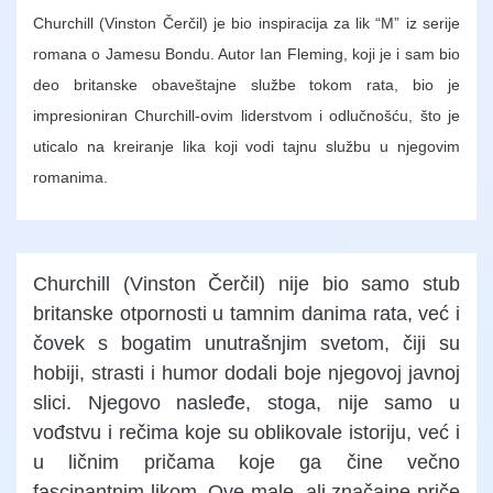
Churchill (Vinston Čerčil) je bio inspiracija za lik “M” iz serije
romana o Jamesu Bondu. Autor Ian Fleming, koji je i sam bio
deo britanske obaveštajne službe tokom rata, bio je
impresioniran Churchill-ovim liderstvom i odlučnošću, što je
uticalo na kreiranje lika koji vodi tajnu službu u njegovim
romanima.
Churchill (Vinston Čerčil) nije bio samo stub
britanske otpornosti u tamnim danima rata, već i
čovek s bogatim unutrašnjim svetom, čiji su
hobiji, strasti i humor dodali boje njegovoj javnoj
slici. Njegovo nasleđe, stoga, nije samo u
vođstvu i rečima koje su oblikovale istoriju, već i
u ličnim pričama koje ga čine večno
fascinantnim likom. Ove male, ali značajne priče