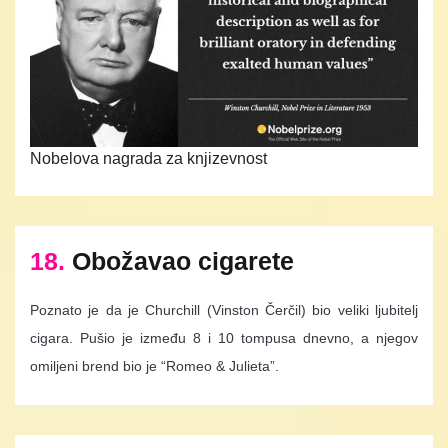
Nobelova nagrada za knjizevnost
18.
Obožavao cigarete
Poznato je da je Churchill (Vinston Čerčil) bio veliki ljubitelj
cigara. Pušio je između 8 i 10 tompusa dnevno, a njegov
omiljeni brend bio je “Romeo & Julieta”.