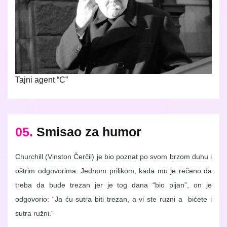
Tajni agent “C”
05.
Smisao za humor
Churchill (Vinston Čerčil) je bio poznat po svom brzom duhu i
oštrim odgovorima. Jednom prilikom, kada mu je rečeno da
treba da bude trezan jer je tog dana “bio pijan”, on je
odgovorio: “Ja ću sutra biti trezan, a vi ste ruzni a bićete i
sutra ružni.”