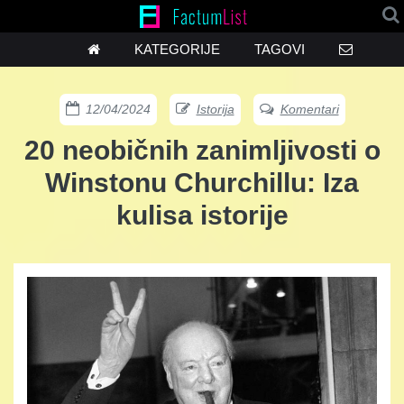
KATEGORIJE
TAGOVI
12/04/2024
Istorija
Komentari
20 neobičnih zanimljivosti o
Winstonu Churchillu: Iza
kulisa istorije