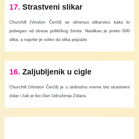
17.
Strastveni slikar
Churchill (Vinston Čerčil) se okrenuo slikarstvu kako bi
pobegao od stresa političkog života. Naslikao je preko 500
slika, a najviše je voleo da slika pejzaže.
16.
Zaljubljenik u cigle
Churchill (Vinston Čerčil) je u slobodno vreme bio strastveni
zidar i čak je bio član Udruženja Zidara.