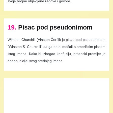
svoje brojne objavljene radove i govore.
19.
Pisac pod pseudonimom
Winston Churchill (Vinston Čerčil) je pisao pod pseudonimom
“Winston S. Churchill” da ga ne bi mešali s američkim piscem
istog imena. Kako bi izbegao konfuziju, britanski premijer je
dodao inicijal svog srednjeg imena.