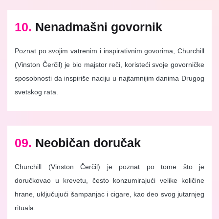
10.
Nenadmašni govornik
Poznat po svojim vatrenim i inspirativnim govorima, Churchill
(Vinston Čerčil) je bio majstor reči, koristeći svoje govorničke
sposobnosti da inspiriše naciju u najtamnijim danima Drugog
svetskog rata.
09.
Neobičan doručak
Churchill (Vinston Čerčil) je poznat po tome što je
doručkovao u krevetu, često konzumirajući velike količine
hrane, uključujući šampanjac i cigare, kao deo svog jutarnjeg
rituala.