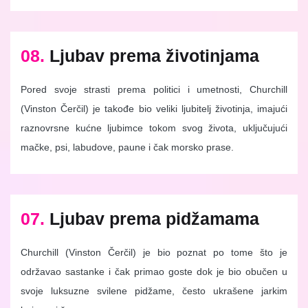
08.
Ljubav prema životinjama
Pored svoje strasti prema politici i umetnosti, Churchill
(Vinston Čerčil) je takođe bio veliki ljubitelj životinja, imajući
raznovrsne kućne ljubimce tokom svog života, uključujući
mačke, psi, labudove, paune i čak morsko prase.
07.
Ljubav prema pidžamama
Churchill (Vinston Čerčil) je bio poznat po tome što je
održavao sastanke i čak primao goste dok je bio obučen u
svoje luksuzne svilene pidžame, često ukrašene jarkim