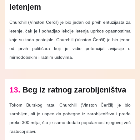
letenjem
Churchill (Vinston Čerčil) je bio jedan od prvih entuzijasta za
letenje. čak je i pohadjao lekcije letenja uprkos opasnostima
koje su tada postojale. Churchill (Vinston Čerčil) je bio jedan
od prvih političara koji je vidio potencijal avijacije u
mirnodobskim i ratnim uslovima.
13.
Beg iz ratnog zarobljeništva
Tokom Burskog rata, Churchill (Vinston Čerčil) je bio
zarobljen, ali je uspeo da pobegne iz zarobljeništva i pređe
preko 300 milja, što je samo dodalo popularnost njegovoj već
rastućoj slavi.