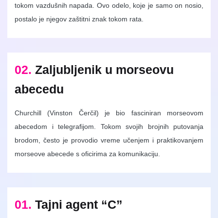
tokom vazdušnih napada. Ovo odelo, koje je samo on nosio,
postalo je njegov zaštitni znak tokom rata.
02.
Zaljubljenik u morseovu
abecedu
Churchill (Vinston Čerčil) je bio fasciniran morseovom
abecedom i telegrafijom. Tokom svojih brojnih putovanja
brodom, često je provodio vreme učenjem i praktikovanjem
morseove abecede s oficirima za komunikaciju.
01.
Tajni agent “C”