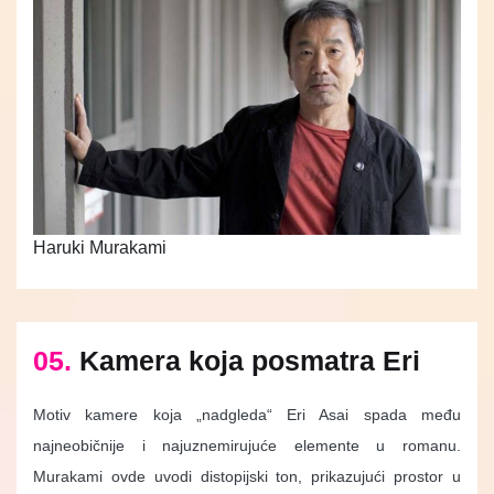
Haruki Murakami
05.
Kamera koja posmatra Eri
Motiv kamere koja „nadgleda“ Eri Asai spada među
najneobičnije i najuznemirujuće elemente u romanu.
Murakami ovde uvodi distopijski ton, prikazujući prostor u