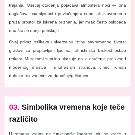
trajanja. Osećaj otuđenja pojačava atmosfera noći — ona
naglašava usamljenost i povlačenje u sebe, ali istovremeno
pruža prostor za iskrena priznanja, jer mrak često oslobađa
ono što se danju potiskuje.
Ovaj prikaz oslikava univerzalnu istinu savremenog života:
gradovi su preplavljeni ljudima, ali istinska bliskost ostaje
retkost. Murakami suptilno ukazuje da je otuđenje proizvod i
modernog društva i unutrašnjih strahova, čineći roman
duboko relevantnim za današnjeg čitaoca.
03.
Simbolika vremena koje teče
različito
U romanu vreme ne funkcioniše linearno, niti se kreće u