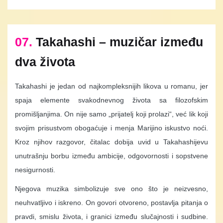
07.
Takahashi – muzičar između
dva života
Takahashi je jedan od najkompleksnijih likova u romanu, jer
spaja elemente svakodnevnog života sa filozofskim
promišljanjima. On nije samo „prijatelj koji prolazi“, već lik koji
svojim prisustvom obogaćuje i menja Marijino iskustvo noći.
Kroz njihov razgovor, čitalac dobija uvid u Takahashijevu
unutrašnju borbu između ambicije, odgovornosti i sopstvene
nesigurnosti.
Njegova muzika simbolizuje sve ono što je neizvesno,
neuhvatljivo i iskreno. On govori otvoreno, postavlja pitanja o
pravdi, smislu života, i granici između slučajnosti i sudbine.