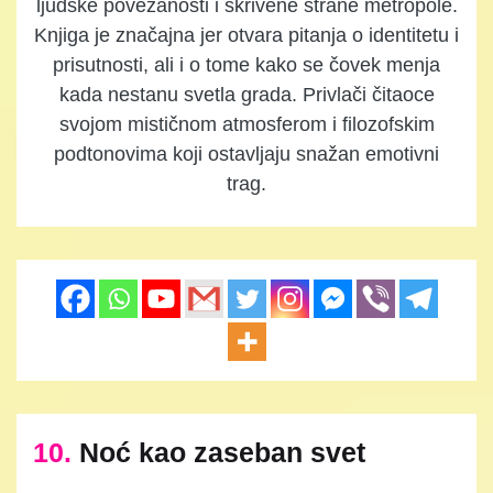
ljudske povezanosti i skrivene strane metropole.
Knjiga je značajna jer otvara pitanja o identitetu i
prisutnosti, ali i o tome kako se čovek menja
kada nestanu svetla grada. Privlači čitaoce
svojom mističnom atmosferom i filozofskim
podtonovima koji ostavljaju snažan emotivni
trag.
10.
Noć kao zaseban svet