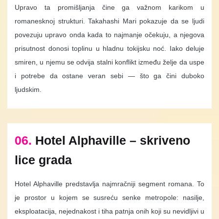
Upravo ta promišljanja čine ga važnom karikom u
romanesknoj strukturi. Takahashi Mari pokazuje da se ljudi
povezuju upravo onda kada to najmanje očekuju, a njegova
prisutnost donosi toplinu u hladnu tokijsku noć. Iako deluje
smiren, u njemu se odvija stalni konflikt između želje da uspe
i potrebe da ostane veran sebi — što ga čini duboko
ljudskim.
06.
Hotel Alphaville – skriveno
lice grada
Hotel Alphaville predstavlja najmračniji segment romana. To
je prostor u kojem se susreću senke metropole: nasilje,
eksploatacija, nejednakost i tiha patnja onih koji su nevidljivi u