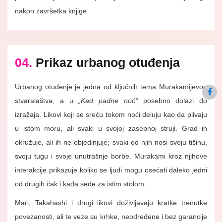
nakon završetka knjige.
04.
Prikaz urbanog otuđenja
Urbanog otuđenje je jedna od ključnih tema Murakamijevog
stvaralaštva, a u
„Kad padne noć“
posebno dolazi do
izražaja. Likovi koji se sreću tokom noći deluju kao da plivaju
u istom moru, ali svaki u svojoj zasebnoj struji. Grad ih
okružuje, ali ih ne objedinjuje; svaki od njih nosi svoju tišinu,
svoju tugu i svoje unutrašnje borbe. Murakami kroz njihove
interakcije prikazuje koliko se ljudi mogu osećati daleko jedni
od drugih čak i kada sede za istim stolom.
Mari, Takahashi i drugi likovi doživljavaju kratke trenutke
povezanosti, ali te veze su krhke, neodređene i bez garancije