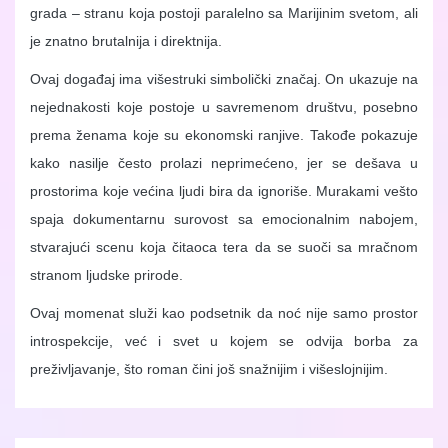
grada – stranu koja postoji paralelno sa Marijinim svetom, ali
je znatno brutalnija i direktnija.
Ovaj događaj ima višestruki simbolički značaj. On ukazuje na
nejednakosti koje postoje u savremenom društvu, posebno
prema ženama koje su ekonomski ranjive. Takođe pokazuje
kako nasilje često prolazi neprimećeno, jer se dešava u
prostorima koje većina ljudi bira da ignoriše. Murakami vešto
spaja dokumentarnu surovost sa emocionalnim nabojem,
stvarajući scenu koja čitaoca tera da se suoči sa mračnom
stranom ljudske prirode.
Ovaj momenat služi kao podsetnik da noć nije samo prostor
introspekcije, već i svet u kojem se odvija borba za
preživljavanje, što roman čini još snažnijim i višeslojnijim.