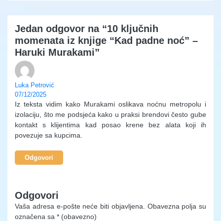
Jedan odgovor na “10 ključnih
momenata iz knjige “Kad padne noć” –
Haruki Murakami”
Luka Petrović
07/12/2025
Iz teksta vidim kako Murakami oslikava noćnu metropolu i
izolaciju, što me podsjeća kako u praksi brendovi često gube
kontakt s klijentima kad posao krene bez alata koji ih
povezuje sa kupcima.
Odgovori
Odgovori
Vaša adresa e-pošte neće biti objavljena.
Obavezna polja su
označena sa
* (obavezno)