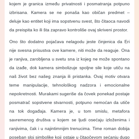
kojem je granica između privatnosti i posmatranja potpuno
izbrisana. Kamera se ne ponaša kao običan predmet –
deluje kao entitet koji ima sopstvenu svest, što čitaoca navodi
da preispita ko ili šta zapravo kontroliše ovaj skriveni prostor.
Ono što dodatno pojačava nelagodu jeste činjenica da Eri
nije svesna prisustva ove kamere, niti može da reaguje. Ona
je ranjiva, zarobljena u svetu sna iz kojeg ne može spontano
da izađe, dok kamera simbolizuje spoljne sile koje utiču na
naš život bez našeg znanja ili pristanka. Ovaj motiv otvara
teme manipulacije, tehnološkog nadzora i emocionalne
nepokretnosti. Murakami sugeriše da čovek ponekad postaje
posmatrač sopstvene stvarnosti, potpuno nemoćan da utiče
na tok događaja. Kamera je, u tom smislu, metafora
savremenog društva u kojem se ljudi osećaju izloženima i
ranjivima, čak i u najintimnijim trenucima. Time roman dobija
poseban sloj simbolike koji ostaje u čitaočevom sećanju dugo