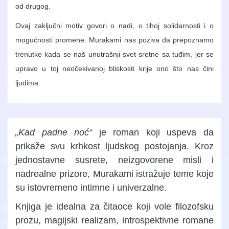
od drugog.
Ovaj zaključni motiv govori o nadi, o tihoj solidarnosti i o
mogućnosti promene. Murakami nas poziva da prepoznamo
trenutke kada se naš unutrašnji svet sretne sa tuđim, jer se
upravo u toj neočekivanoj bliskosti krije ono što nas čini
ljudima.
„Kad padne noć“
je roman koji uspeva da
prikaže svu krhkost ljudskog postojanja. Kroz
jednostavne susrete, neizgovorene misli i
nadrealne prizore, Murakami istražuje teme koje
su istovremeno intimne i univerzalne.
Knjiga je idealna za čitaoce koji vole filozofsku
prozu, magijski realizam, introspektivne romane