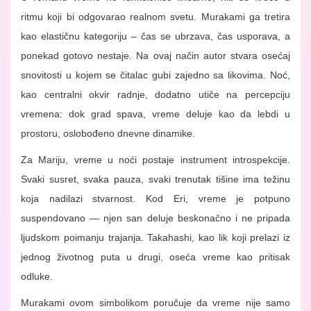
ritmu koji bi odgovarao realnom svetu. Murakami ga tretira
kao elastičnu kategoriju – čas se ubrzava, čas usporava, a
ponekad gotovo nestaje. Na ovaj način autor stvara osećaj
snovitosti u kojem se čitalac gubi zajedno sa likovima. Noć,
kao centralni okvir radnje, dodatno utiče na percepciju
vremena: dok grad spava, vreme deluje kao da lebdi u
prostoru, oslobođeno dnevne dinamike.
Za Mariju, vreme u noći postaje instrument introspekcije.
Svaki susret, svaka pauza, svaki trenutak tišine ima težinu
koja nadilazi stvarnost. Kod Eri, vreme je potpuno
suspendovano — njen san deluje beskonačno i ne pripada
ljudskom poimanju trajanja. Takahashi, kao lik koji prelazi iz
jednog životnog puta u drugi, oseća vreme kao pritisak
odluke.
Murakami ovom simbolikom poručuje da vreme nije samo