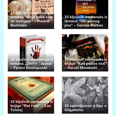
10 ključnih momenata iz
romana “Moja baka vam
10 ključnih momenata iz
se izvinjava” – Fredrik
romana “Oči plavog
Backman
psa” – Garsija Markes
10 ključnih momenata iz
10 ključnih momenata iz
romana „Zločin i kazna“
knjige “Kad padne noć”
– Fjodor Dostojevski
– Haruki Murakami
10 ključnih momenata iz
knjige “Rat i mir” – Lav
10 zanimljivosti o Epu o
Tolstoj
Gilgamešu