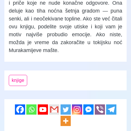
i priče koje ne nude konačne odgovore. Ona
deluje kao tiha noćna šetnja gradom — puna
senki, ali i neočekivane topline. Ako ste već čitali
ovu knjigu, podelite svoje utiske i koji vam je
motiv najviše probudio emocije. Ako niste,
možda je vreme da zakoračite u tokijsku noć
Murakamijeve mašte.
knjige