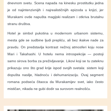
dnevnom svetu. Scena napada na kinesku prostitutku jedna
je od najintenzivnijih i najrealističnijih epizoda u knjizi, jer
Murakami ovde napušta magijski realizam i otkriva brutalnu
stranu društva.
Hotel je simbol pukotina u modernom urbanom sistemu,
mesta gde se sudbine ljudi prepliću, ali bez ikakve nade za
pravdu. On predstavlja kontrast nežnoj atmosferi koju nose
Mari i Takahashi. U hotelu nema introspekcije — postoji
samo sirova borba za preživljavanje. Likovi koji se tu zateknu
prikazuju ono što grad krije ispod svojih svetala: sistem koji
dopušta nasilje, hladnoću i dehumanizaciju. Ovaj segment
romana podseća čitaoca da Murakamijev svet, iako često
mističan, nikada ne gubi dodir sa surovom realnošću.