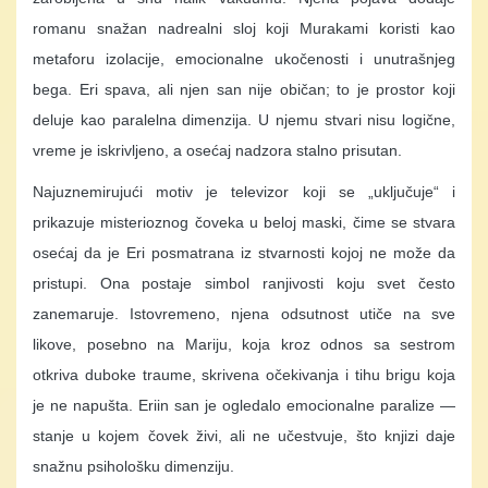
romanu snažan nadrealni sloj koji Murakami koristi kao
metaforu izolacije, emocionalne ukočenosti i unutrašnjeg
bega. Eri spava, ali njen san nije običan; to je prostor koji
deluje kao paralelna dimenzija. U njemu stvari nisu logične,
vreme je iskrivljeno, a osećaj nadzora stalno prisutan.
Najuznemirujući motiv je televizor koji se „uključuje“ i
prikazuje misterioznog čoveka u beloj maski, čime se stvara
osećaj da je Eri posmatrana iz stvarnosti kojoj ne može da
pristupi. Ona postaje simbol ranjivosti koju svet često
zanemaruje. Istovremeno, njena odsutnost utiče na sve
likove, posebno na Mariju, koja kroz odnos sa sestrom
otkriva duboke traume, skrivena očekivanja i tihu brigu koja
je ne napušta. Eriin san je ogledalo emocionalne paralize —
stanje u kojem čovek živi, ali ne učestvuje, što knjizi daje
snažnu psihološku dimenziju.