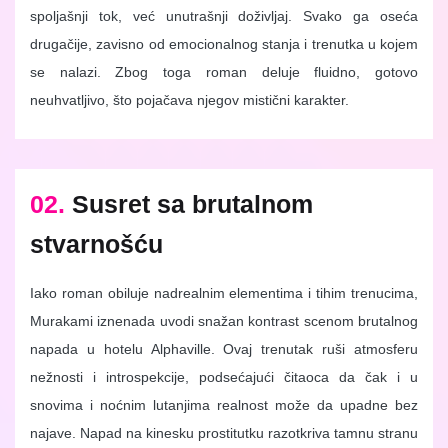
spoljašnji tok, već unutrašnji doživljaj. Svako ga oseća
drugačije, zavisno od emocionalnog stanja i trenutka u kojem
se nalazi. Zbog toga roman deluje fluidno, gotovo
neuhvatljivo, što pojačava njegov mistični karakter.
02.
Susret sa brutalnom
stvarnošću
Iako roman obiluje nadrealnim elementima i tihim trenucima,
Murakami iznenada uvodi snažan kontrast scenom brutalnog
napada u hotelu Alphaville. Ovaj trenutak ruši atmosferu
nežnosti i introspekcije, podsećajući čitaoca da čak i u
snovima i noćnim lutanjima realnost može da upadne bez
najave. Napad na kinesku prostitutku razotkriva tamnu stranu