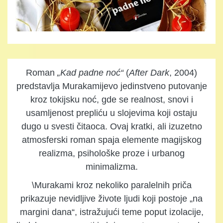
Roman
„Kad padne noć“
(
After Dark
, 2004)
predstavlja Murakamijevo jedinstveno putovanje
kroz tokijsku noć, gde se realnost, snovi i
usamljenost prepliću u slojevima koji ostaju
dugo u svesti čitaoca. Ovaj kratki, ali izuzetno
atmosferski roman spaja elemente magijskog
realizma, psihološke proze i urbanog
minimalizma.
\Murakami kroz nekoliko paralelnih priča
prikazuje nevidljive živote ljudi koji postoje „na
margini dana“, istražujući teme poput izolacije,