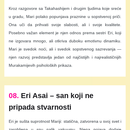
Kroz razgovore sa Takahashijem i drugim ljudima koje sreće
u gradu, Mari polako popunjava praznine u sopstvenoj priči.
Ona uči da prihvati svoje slabosti, ali i svoje kvalitete.
Posebno važan element je njen odnos prema sestri Eri, koji
ne izgovara mnogo, ali otkriva duboku emotivnu dinamiku.
Mari je svedok noći, ali i svedok sopstvenog sazrevanja —
njen razvoj predstavlja jedan od najčistijih i najrealističnijih
Murakamijevih psiholoških prikaza.
08.
Eri Asai – san koji ne
pripada stvarnosti
Eri je sušta suprotnost Mariji: statična, zatvorena u svoj svet i
zarobljena u snu nalik vakuumu. Njena pojava dodaje