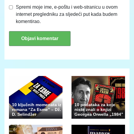
Spremi moje ime, e-poštu i web-stranicu u ovom
internet pregledniku za sljedeći put kada budem
komentirao.
10 ključnih momenata iz
10 podataka za koje
romana “Za Esme” – Dž.
niste znali o knjizi
D. Selindžer
Georgea Orwella „1984”