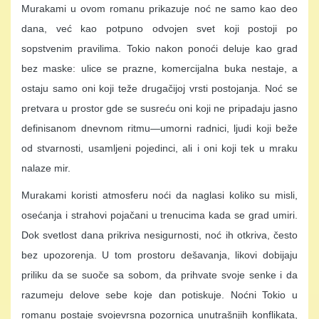
Murakami u ovom romanu prikazuje noć ne samo kao deo
dana, već kao potpuno odvojen svet koji postoji po
sopstvenim pravilima. Tokio nakon ponoći deluje kao grad
bez maske: ulice se prazne, komercijalna buka nestaje, a
ostaju samo oni koji teže drugačijoj vrsti postojanja. Noć se
pretvara u prostor gde se susreću oni koji ne pripadaju jasno
definisanom dnevnom ritmu—umorni radnici, ljudi koji beže
od stvarnosti, usamljeni pojedinci, ali i oni koji tek u mraku
nalaze mir.
Murakami koristi atmosferu noći da naglasi koliko su misli,
osećanja i strahovi pojačani u trenucima kada se grad umiri.
Dok svetlost dana prikriva nesigurnosti, noć ih otkriva, često
bez upozorenja. U tom prostoru dešavanja, likovi dobijaju
priliku da se suoče sa sobom, da prihvate svoje senke i da
razumeju delove sebe koje dan potiskuje. Noćni Tokio u
romanu postaje svojevrsna pozornica unutrašnjih konflikata,