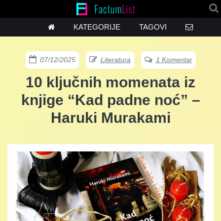
KATEGORIJE
TAGOVI
07/12/2025
Literatura
1 Komentar
10 ključnih momenata iz
knjige “Kad padne noć” –
Haruki Murakami