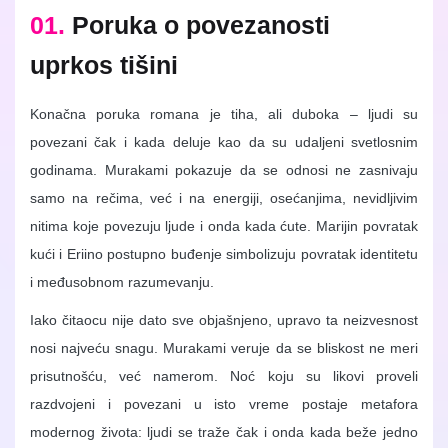
01.
Poruka o povezanosti
uprkos tišini
Konačna poruka romana je tiha, ali duboka – ljudi su
povezani čak i kada deluje kao da su udaljeni svetlosnim
godinama. Murakami pokazuje da se odnosi ne zasnivaju
samo na rečima, već i na energiji, osećanjima, nevidljivim
nitima koje povezuju ljude i onda kada ćute. Marijin povratak
kući i Eriino postupno buđenje simbolizuju povratak identitetu
i međusobnom razumevanju.
Iako čitaocu nije dato sve objašnjeno, upravo ta neizvesnost
nosi najveću snagu. Murakami veruje da se bliskost ne meri
prisutnošću, već namerom. Noć koju su likovi proveli
razdvojeni i povezani u isto vreme postaje metafora
modernog života: ljudi se traže čak i onda kada beže jedno