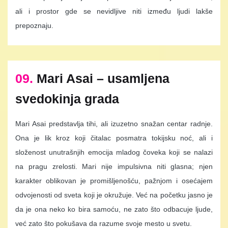
ali i prostor gde se nevidljive niti između ljudi lakše
prepoznaju.
09.
Mari Asai – usamljena
svedokinja grada
Mari Asai predstavlja tihi, ali izuzetno snažan centar radnje.
Ona je lik kroz koji čitalac posmatra tokijsku noć, ali i
složenost unutrašnjih emocija mladog čoveka koji se nalazi
na pragu zrelosti. Mari nije impulsivna niti glasna; njen
karakter oblikovan je promišljenošću, pažnjom i osećajem
odvojenosti od sveta koji je okružuje. Već na početku jasno je
da je ona neko ko bira samoću, ne zato što odbacuje ljude,
već zato što pokušava da razume svoje mesto u svetu.