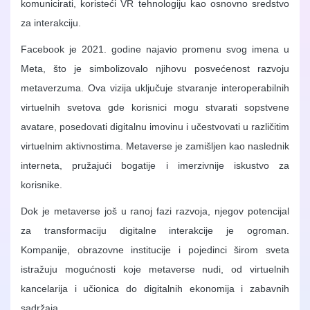
komunicirati, koristeći VR tehnologiju kao osnovno sredstvo
za interakciju.
Facebook je 2021. godine najavio promenu svog imena u
Meta, što je simbolizovalo njihovu posvećenost razvoju
metaverzuma. Ova vizija uključuje stvaranje interoperabilnih
virtuelnih svetova gde korisnici mogu stvarati sopstvene
avatare, posedovati digitalnu imovinu i učestvovati u različitim
virtuelnim aktivnostima. Metaverse je zamišljen kao naslednik
interneta, pružajući bogatije i imerzivnije iskustvo za
korisnike.
Dok je metaverse još u ranoj fazi razvoja, njegov potencijal
za transformaciju digitalne interakcije je ogroman.
Kompanije, obrazovne institucije i pojedinci širom sveta
istražuju mogućnosti koje metaverse nudi, od virtuelnih
kancelarija i učionica do digitalnih ekonomija i zabavnih
sadržaja.