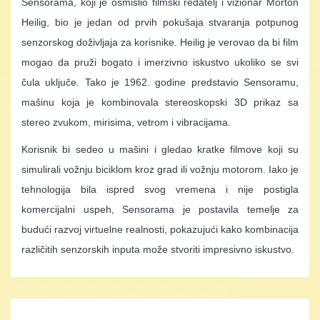
Sensorama, koji je osmislio filmski redatelj i vizionar Morton
Heilig, bio je jedan od prvih pokušaja stvaranja potpunog
senzorskog doživljaja za korisnike. Heilig je verovao da bi film
mogao da pruži bogato i imerzivno iskustvo ukoliko se svi
čula uključe. Tako je 1962. godine predstavio Sensoramu,
mašinu koja je kombinovala stereoskopski 3D prikaz sa
stereo zvukom, mirisima, vetrom i vibracijama.
Korisnik bi sedeo u mašini i gledao kratke filmove koji su
simulirali vožnju biciklom kroz grad ili vožnju motorom. Iako je
tehnologija bila ispred svog vremena i nije postigla
komercijalni uspeh, Sensorama je postavila temelje za
budući razvoj virtuelne realnosti, pokazujući kako kombinacija
različitih senzorskih inputa može stvoriti impresivno iskustvo.