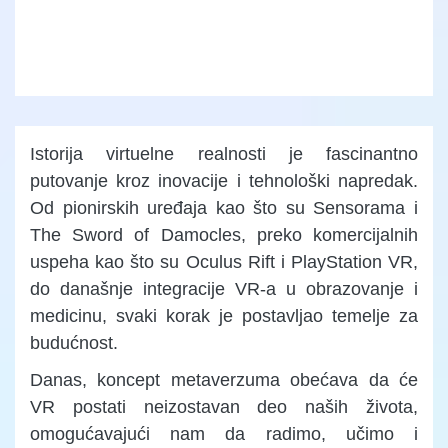
Istorija virtuelne realnosti je fascinantno
putovanje kroz inovacije i tehnološki napredak.
Od pionirskih uređaja kao što su Sensorama i
The Sword of Damocles, preko komercijalnih
uspeha kao što su Oculus Rift i PlayStation VR,
do današnje integracije VR-a u obrazovanje i
medicinu, svaki korak je postavljao temelje za
budućnost.
Danas, koncept metaverzuma obećava da će
VR postati neizostavan deo naših života,
omogućavajući nam da radimo, učimo i