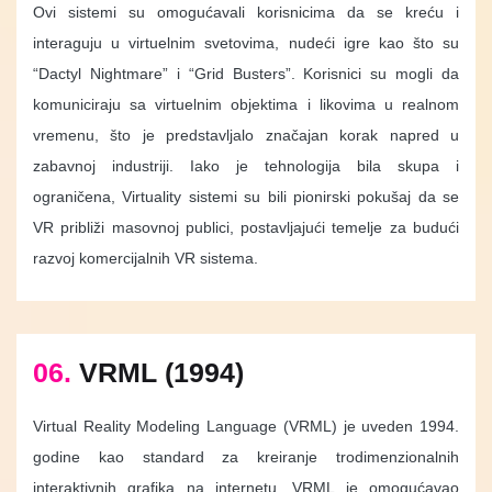
Ovi sistemi su omogućavali korisnicima da se kreću i
interaguju u virtuelnim svetovima, nudeći igre kao što su
“Dactyl Nightmare” i “Grid Busters”. Korisnici su mogli da
komuniciraju sa virtuelnim objektima i likovima u realnom
vremenu, što je predstavljalo značajan korak napred u
zabavnoj industriji. Iako je tehnologija bila skupa i
ograničena, Virtuality sistemi su bili pionirski pokušaj da se
VR približi masovnoj publici, postavljajući temelje za budući
razvoj komercijalnih VR sistema.
06.
VRML (1994)
Virtual Reality Modeling Language (VRML) je uveden 1994.
godine kao standard za kreiranje trodimenzionalnih
interaktivnih grafika na internetu. VRML je omogućavao