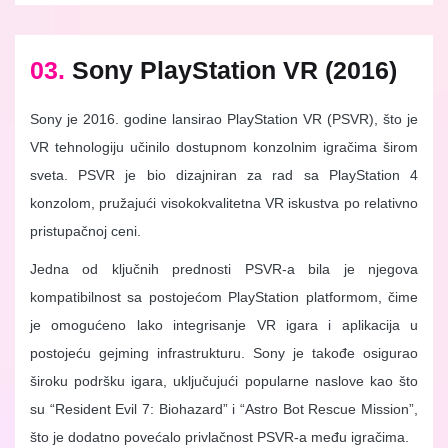
03.
Sony PlayStation VR (2016)
Sony je 2016. godine lansirao PlayStation VR (PSVR), što je
VR tehnologiju učinilo dostupnom konzolnim igračima širom
sveta. PSVR je bio dizajniran za rad sa PlayStation 4
konzolom, pružajući visokokvalitetna VR iskustva po relativno
pristupačnoj ceni.
Jedna od ključnih prednosti PSVR-a bila je njegova
kompatibilnost sa postojećom PlayStation platformom, čime
je omogućeno lako integrisanje VR igara i aplikacija u
postojeću gejming infrastrukturu. Sony je takođe osigurao
široku podršku igara, uključujući popularne naslove kao što
su “Resident Evil 7: Biohazard” i “Astro Bot Rescue Mission”,
što je dodatno povećalo privlačnost PSVR-a među igračima.