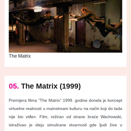
The Matrix
05.
The Matrix (1999)
Premijera filma “The Matrix” 1999. godine donela je koncept
virtuelne realnosti u mainstream kulturu na način koji do tada
nije bio viđen. Film, režiran od strane braće Wachowski,
istraživao je ideju simulirane stvarnosti gde ljudi žive u