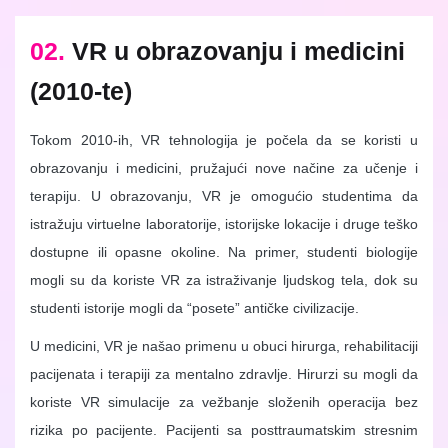
02.
VR u obrazovanju i medicini
(2010-te)
Tokom 2010-ih, VR tehnologija je počela da se koristi u
obrazovanju i medicini, pružajući nove načine za učenje i
terapiju. U obrazovanju, VR je omogućio studentima da
istražuju virtuelne laboratorije, istorijske lokacije i druge teško
dostupne ili opasne okoline. Na primer, studenti biologije
mogli su da koriste VR za istraživanje ljudskog tela, dok su
studenti istorije mogli da “posete” antičke civilizacije.
U medicini, VR je našao primenu u obuci hirurga, rehabilitaciji
pacijenata i terapiji za mentalno zdravlje. Hirurzi su mogli da
koriste VR simulacije za vežbanje složenih operacija bez
rizika po pacijente. Pacijenti sa posttraumatskim stresnim