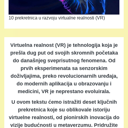
10 prekretnica u razvoju virtualne realnosti (VR)
Virtuelna realnost (VR) je tehnologija koja je
prešla dug put od svojih skromnih početaka
do današnjeg sveprisutnog fenomena. Od
prvih eksperimenata sa senzorskim
doživljajima, preko revolucionarnih uređaja,
do modernih aplikacija u obrazovanju i
medicini, VR je neprestano evoluirala.
U ovom tekstu ćemo istražiti deset ključnih
prekretnica koje su oblikovale istoriju
virtuelne realnosti, od pionirskih inovacija do
vizije budućnosti u metaverzumu. Pridružite