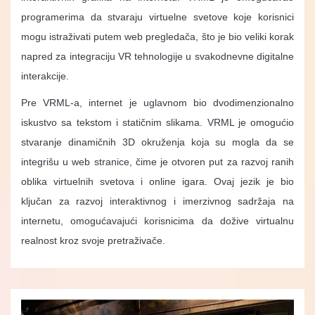
programerima da stvaraju virtuelne svetove koje korisnici
mogu istraživati putem web pregledača, što je bio veliki korak
napred za integraciju VR tehnologije u svakodnevne digitalne
interakcije.
Pre VRML-a, internet je uglavnom bio dvodimenzionalno
iskustvo sa tekstom i statičnim slikama. VRML je omogućio
stvaranje dinamičnih 3D okruženja koja su mogla da se
integrišu u web stranice, čime je otvoren put za razvoj ranih
oblika virtuelnih svetova i online igara. Ovaj jezik je bio
ključan za razvoj interaktivnog i imerzivnog sadržaja na
internetu, omogućavajući korisnicima da dožive virtualnu
realnost kroz svoje pretraživače.