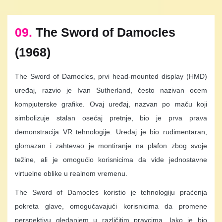
09.
The Sword of Damocles
(1968)
The Sword of Damocles, prvi head-mounted display (HMD)
uređaj, razvio je Ivan Sutherland, često nazivan ocem
kompjuterske grafike. Ovaj uređaj, nazvan po maču koji
simbolizuje stalan osećaj pretnje, bio je prva prava
demonstracija VR tehnologije. Uređaj je bio rudimentaran,
glomazan i zahtevao je montiranje na plafon zbog svoje
težine, ali je omogućio korisnicima da vide jednostavne
virtuelne oblike u realnom vremenu.
The Sword of Damocles koristio je tehnologiju praćenja
pokreta glave, omogućavajući korisnicima da promene
perspektivu gledanjem u različitim pravcima. Iako je bio