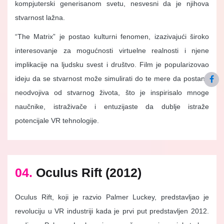
kompjuterski generisanom svetu, nesvesni da je njihova
stvarnost lažna.
“The Matrix” je postao kulturni fenomen, izazivajući široko
interesovanje za mogućnosti virtuelne realnosti i njene
implikacije na ljudsku svest i društvo. Film je popularizovao
ideju da se stvarnost može simulirati do te mere da postane
neodvojiva od stvarnog života, što je inspirisalo mnoge
naučnike, istraživače i entuzijaste da dublje istraže
potencijale VR tehnologije.
04.
Oculus Rift (2012)
Oculus Rift, koji je razvio Palmer Luckey, predstavljao je
revoluciju u VR industriji kada je prvi put predstavljen 2012.