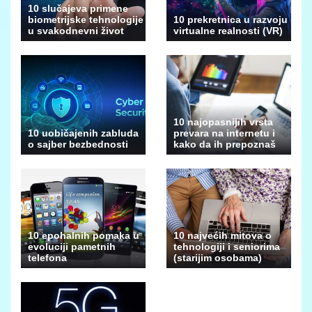
10 slučajeva primene
biometrijske tehnologije
10 prekretnica u razvoju
u svakodnevni život
virtualne realnosti (VR)
10 najopasnijih vrsta
10 uobičajenih zabluda
prevara na internetu i
o sajber bezbednosti
kako da ih prepoznaš
10 epohalnih pomaka u
10 najvećih mitova o
evoluciji pametnih
tehnologiji i seniorima
telefona
(starijim osobama)