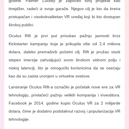
godine. Palmer Luckey je započeo svoj projekat kao
tinejdžer, radeći iz svoje garaže. Njegov cilj je bio da kreira
pristupačan i visokokvalitetan VR uređaj koji bi bio dostupan
širokoj publici.
Oculus Rift je prvi put privukao pažnju javnosti kroz
Kickstarter kampanju koja je prikupila više od 2,4 miliona
dolara, daleko premašivši početni cilj. Rift je pružao visok
stepen imerzije zahvaljujući svom širokom vidnom polju i
niskoj latenciji, što je omogućilo korisnicima da se osećaju
kao da su zaista uronjeni u virtuelne svetove.
Lansiranje Oculus Rift-a označilo je početak nove ere za VR
tehnologiju, privlačeći pažnju velikih kompanija i investitora.
Facebook je 2014. godine kupio Oculus VR za 2 milijarde
dolara, čime je dodatno podstaknut razvoj i popularizacija VR
tehnologije.