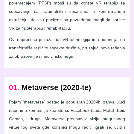
poremećajem (PTSP) mogli su da koriste VR terapiju za
suočavanje sa traumatskim sećanjima u kontrolisanom
okruženju, dok su pacijenti sa povredama mogli da koriste
VR za fizioterapiju i rehabilitaciju.
Ovi napreci su pokazali da VR tehnologija ima potencijal da
transformiše različite aspekte društva, pružajući nova rešenja
za obrazovanje i medicinsku negu.
01.
Metaverse (2020-te)
Pojam “metaverse” postao je popularan 2020-ih, zahvaljujući
naporima kompanija kao što su Facebook (sada Meta), Epic
Games, i druge. Metaverse predstavlja viziju integrisanog
virtuelnog sveta gde korisnici mogu raditi, igrati se, učiti i