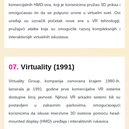
komercijalnih HMD-ova, koji je korisnicima pružao 3D prikaz i
omogućavao im da se potpuno urone u virtuelni svet. Ovi
uređaji su označili početak nove ere u VR tehnologiji,
pružajući alatke koje su omogućile razvoj kompleksnijih i
interaktivnijih virtuelnih iskustava.
07.
Virtuality (1991)
Virtuality Group, kompanija osnovana krajem 1980-ih,
lansirala je 1991. godine prve komercijalne VR sisteme
dostupne široj javnosti. Njihovi VR arkadni sistemi bili su
postavljeni u zabavnim parkovima, omogućavajući
korisnicima da iskuse imerzivne 3D svetove pomoću head-
mounted display (HMD) uređaja i interaktivnih rukavica.