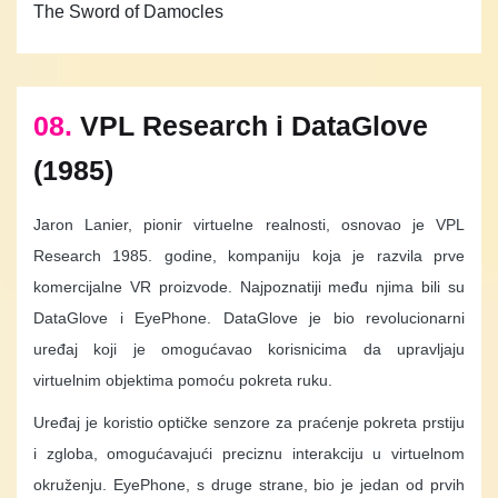
The Sword of Damocles
08.
VPL Research i DataGlove
(1985)
Jaron Lanier, pionir virtuelne realnosti, osnovao je VPL
Research 1985. godine, kompaniju koja je razvila prve
komercijalne VR proizvode. Najpoznatiji među njima bili su
DataGlove i EyePhone. DataGlove je bio revolucionarni
uređaj koji je omogućavao korisnicima da upravljaju
virtuelnim objektima pomoću pokreta ruku.
Uređaj je koristio optičke senzore za praćenje pokreta prstiju
i zgloba, omogućavajući preciznu interakciju u virtuelnom
okruženju. EyePhone, s druge strane, bio je jedan od prvih