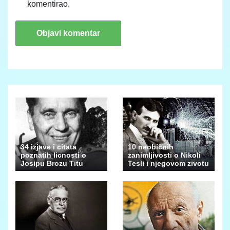
komentirao.
34 izjave i citata
10 neobičnih
poznatih licnosti o
zanimljivosti o Nikoli
Josipu Brozu Titu
Tesli i njegovom zivotu