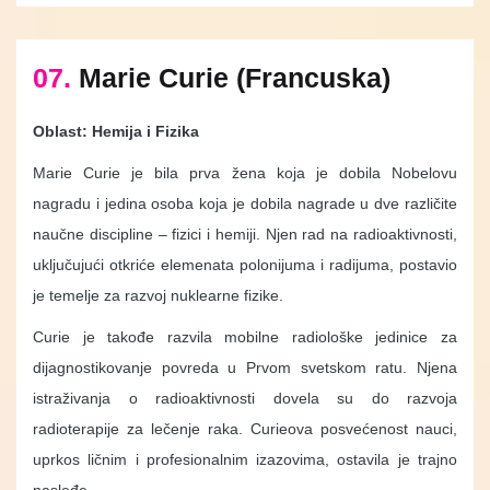
07.
Marie Curie (Francuska)
Oblast: Hemija i Fizika
Marie Curie je bila prva žena koja je dobila Nobelovu
nagradu i jedina osoba koja je dobila nagrade u dve različite
naučne discipline – fizici i hemiji. Njen rad na radioaktivnosti,
uključujući otkriće elemenata polonijuma i radijuma, postavio
je temelje za razvoj nuklearne fizike.
Curie je takođe razvila mobilne radiološke jedinice za
dijagnostikovanje povreda u Prvom svetskom ratu. Njena
istraživanja o radioaktivnosti dovela su do razvoja
radioterapije za lečenje raka. Curieova posvećenost nauci,
uprkos ličnim i profesionalnim izazovima, ostavila je trajno
nasleđe.