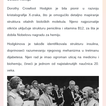
Dorothy Crowfoot Hodgkin je bila pionir u razvoju
kristalografije X-zraka, što je omogućilo detaljno mapiranje
struktura vitalnih bioloških molekula. Njeno najpoznatije
otkriće uključuje strukturu penicilina i vitamina B12, za šta je
dobila Nobelovu nagradu za hemiju.
Hodgkinova je takođe identifikovala strukturu insulina,
doprinoseći razumevanju njegovog mehanizma u tretmanu
dijabetesa. Njen rad je imao ogroman uticaj na medicinu i
biohemiju, čineći je jednom od najistaknutijih naučnica 20.
veka.