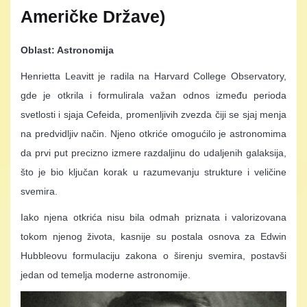
Američke Države)
Oblast: Astronomija
Henrietta Leavitt je radila na Harvard College Observatory,
gde je otkrila i formulirala važan odnos između perioda
svetlosti i sjaja Cefeida, promenljivih zvezda čiji se sjaj menja
na predvidljiv način. Njeno otkriće omogućilo je astronomima
da prvi put precizno izmere razdaljinu do udaljenih galaksija,
što je bio ključan korak u razumevanju strukture i veličine
svemira.
Iako njena otkrića nisu bila odmah priznata i valorizovana
tokom njenog života, kasnije su postala osnova za Edwin
Hubbleovu formulaciju zakona o širenju svemira, postavši
jedan od temelja moderne astronomije.