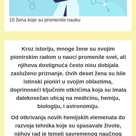
10 žena koje su promenile nauku
Kroz istoriju, mnoge žene su svojim
pionirskim radom u nauci promenile svet, ali
njihova dostignuća često nisu dobijala
zasluženo priznanje. Ovih deset žena su bile
istinski pioniri u svojim oblastima,
doprinoseći ključnim otkrićima koja su imala
dalekosežan uticaj na medicinu, hemiju,
biologiju, i astronomiju.
Od otkrivanja novih hemijskih elemenata do
razvoja tehnika koje su spasavale živote,
njihov rad je temelj savremenog naučnog