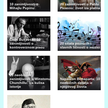
10 zanimljivosti o
20 zanimljivosti o Pablu
Mihajlu Pupinu
Picassu: život iza platna
Čarls Bukovski: 10
zanimljivosti o
20 citata poznatih i
kontroverznom piscu
slavnih ličnosti o muzici
20 neobičnih
zanimljivosti o Winstonu
Napoleon Bonaparta: 10
Churchillu: Iza kulisa
neobičnih detalja iz
istorije
njegovog života