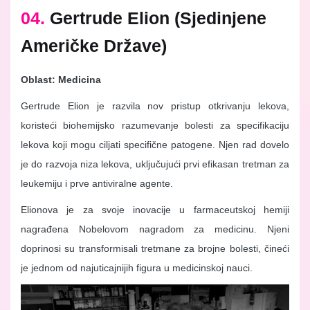
04.
Gertrude Elion (Sjedinjene
Američke Države)
Oblast: Medicina
Gertrude Elion je razvila nov pristup otkrivanju lekova,
koristeći biohemijsko razumevanje bolesti za specifikaciju
lekova koji mogu ciljati specifične patogene. Njen rad dovelo
je do razvoja niza lekova, uključujući prvi efikasan tretman za
leukemiju i prve antiviralne agente.
Elionova je za svoje inovacije u farmaceutskoj hemiji
nagrađena Nobelovom nagradom za medicinu. Njeni
doprinosi su transformisali tretmane za brojne bolesti, čineći
je jednom od najuticajnijih figura u medicinskoj nauci.