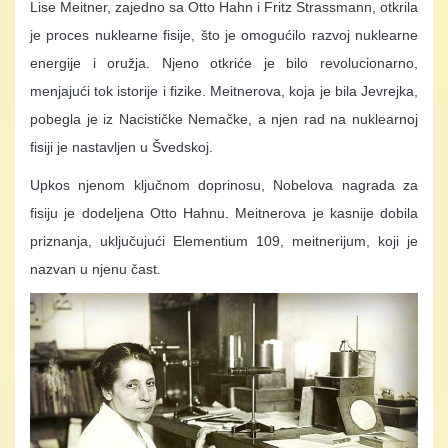
Lise Meitner, zajedno sa Otto Hahn i Fritz Strassmann, otkrila
je proces nuklearne fisije, što je omogućilo razvoj nuklearne
energije i oružja. Njeno otkriće je bilo revolucionarno,
menjajući tok istorije i fizike. Meitnerova, koja je bila Jevrejka,
pobegla je iz Nacističke Nemačke, a njen rad na nuklearnoj
fisiji je nastavljen u Švedskoj.
Upkos njenom ključnom doprinosu, Nobelova nagrada za
fisiju je dodeljena Otto Hahnu. Meitnerova je kasnije dobila
priznanja, uključujući Elementium 109, meitnerijum, koji je
nazvan u njenu čast.