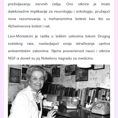
preživljavanju nervnih ćelija. Ovo otkriće je imalo
dalekosežne implikacije za neurologiju i onkologiju, pružajući
nova razumevanja u mehanizmima bolesti kao što su
Alzheimerova bolest i rak.
Levi-Montalcini je radila u teškim uslovima tokom Drugog
svetskog rata, nastavljajući svoja istraživanja uprkos
antisemitskim zakonima. Njena posvećenost nauci i otkriće
NGF-a doneli su joj Nobelovu nagradu za medicinu.