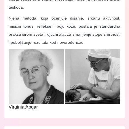
teškoća.
Njena metoda, koja ocenjuje disanje, srčanu aktivnost,
mišićni tonus, reflekse i boju kože, postala je standardna
praksa širom sveta i ključni alat za smanjenje stope smrtnosti
i poboljšanje rezultata kod novorođenčadi.
Virginia Apgar