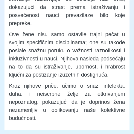
dokazujući da strast prema istraživanju i
posvećenost nauci prevazilaze bilo koje
prepreke.
Ove žene nisu samo ostavile trajni pečat u
svojim specifičnim disciplinama; one su takođe
poslale snažnu poruku o važnosti raznolikosti i
inkluzivnosti u nauci. Njihova nasleđa podsećaju
na to da su istraživanje, upornost, i hrabrost
ključni za postizanje izuzetnih dostignuća.
Kroz njihove priče, učimo o snazi intelekta,
duha, i neiscrpne želje za otkrivanjem
nepoznatog, pokazujući da je doprinos žena
nezamenljiv u oblikovanju naše kolektivne
budućnosti.