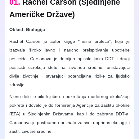
01.
Rachel Carson (Sjedinjene
Američke Države)
Oblast: Biologija
Rachel Carson je autor knjige “Tišina proleća”, koja je
izazvala široko javno i naučno preispitivanje upotrebe
pesticida. Carsonova je detaljno opisala kako DDT i drugi
pesticidi uzrokuju štetu na životnou sredinu, uništavajući
divlje životinje i stvarajući potencijalne rizike za ljudsko
zdravlje.
Njeno delo je bilo ključno u pokretanju modernog ekološkog
pokreta i dovelo je do formiranja Agencije za zaštitu okoline
(EPA) u Sjedinjenim Državama, kao i do zabrane DDT-a.
Carsonova je posthumno priznata za svoj doprinos ekologiji i
zaštiti životne sredine.