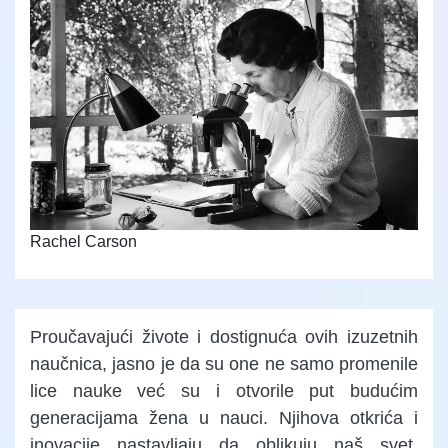
Rachel Carson
Proučavajući živote i dostignuća ovih izuzetnih
naučnica, jasno je da su one ne samo promenile
lice nauke već su i otvorile put budućim
generacijama žena u nauci. Njihova otkrića i
inovacije nastavljaju da oblikuju naš svet,