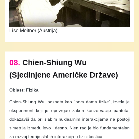
Lise Meitner (Austrija)
08.
Chien-Shiung Wu
(Sjedinjene Američke Države)
Oblast: Fizika
Chien-Shiung Wu, poznata kao “prva dama fizike”, izvela je
eksperiment koji je opovrgao zakon konzervacije pariteta,
dokazavši da pri slabim nuklearnim interakcijama ne postoji
simetrija između levo i desno. Njen rad je bio fundamentalan
za razvoj teorije slabih interakcija u fizici čestica.