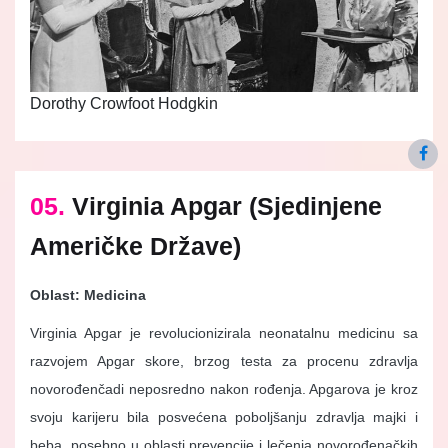
Dorothy Crowfoot Hodgkin
05.
Virginia Apgar (Sjedinjene
Američke Države)
Oblast: Medicina
Virginia Apgar je revolucionizirala neonatalnu medicinu sa
razvojem Apgar skore, brzog testa za procenu zdravlja
novorođenčadi neposredno nakon rođenja. Apgarova je kroz
svoju karijeru bila posvećena poboljšanju zdravlja majki i
beba, posebno u oblasti prevencije i lečenja novorođenačkih