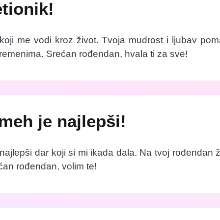
tionik!
k koji me vodi kroz život. Tvoja mudrost i ljubav p
vremenima. Srećan rođendan, hvala ti za sve!
meh je najlepši!
ajlepši dar koji si mi ikada dala. Na tvoj rođendan 
ćan rođendan, volim te!