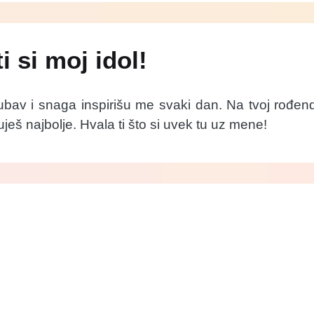
i si moj idol!
ubav i snaga inspirišu me svaki dan. Na tvoj rođend
ješ najbolje. Hvala ti što si uvek tu uz mene!