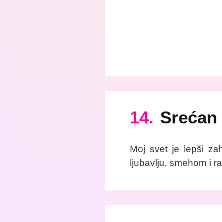
14.
Srećan 
Moj svet je lepši za
ljubavlju, smehom i 