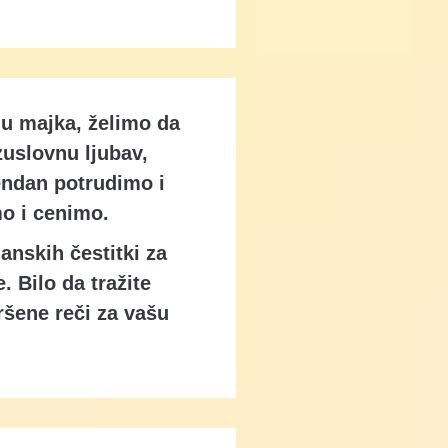
ju majka, želimo da
uslovnu ljubav,
endan potrudimo i
mo i cenimo.
anskih čestitki za
. Bilo da tražite
ršene reči za vašu