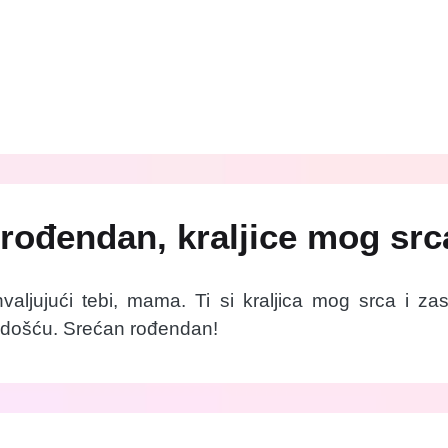
rođendan, kraljice mog src
hvaljujući tebi, mama. Ti si kraljica mog srca i za
radošću. Srećan rođendan!