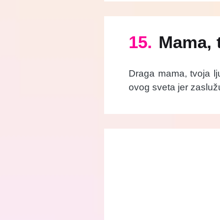
15.
Mama, t
Draga mama, tvoja lj
ovog sveta jer zaslužu