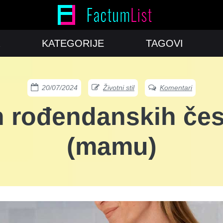
KATEGORIJE
TAGOVI
20/07/2024
Životni stil
Komentari
h rođendanskih čes
(mamu)