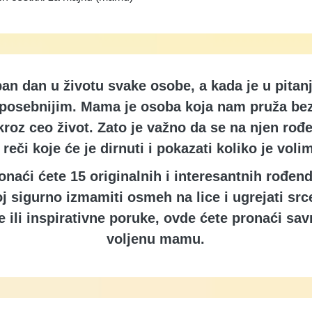
n dan u životu svake osobe, a kada je u pitan
 posebnijim. Mama je osoba koja nam pruža bez
kroz ceo život. Zato je važno da se na njen rođ
 reči koje će je dirnuti i pokazati koliko je voli
naći ćete 15 originalnih i interesantnih rođend
j sigurno izmamiti osmeh na lice i ugrejati srce
 ili inspirativne poruke, ovde ćete pronaći sav
voljenu mamu.