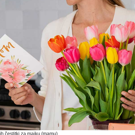
ih čestitki za majku (mamu)