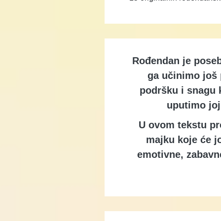
Rođendan je poseba
ga učinimo još
podršku i snagu 
uputimo joj
U ovom tekstu pro
majku koje će jo
emotivne, zabavne