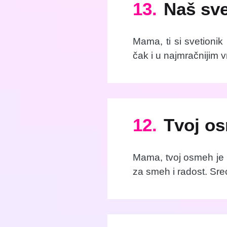
13.
Naš sve
Mama, ti si svetioni
čak i u najmračnijim 
12.
Tvoj os
Mama, tvoj osmeh je n
za smeh i radost. Sre