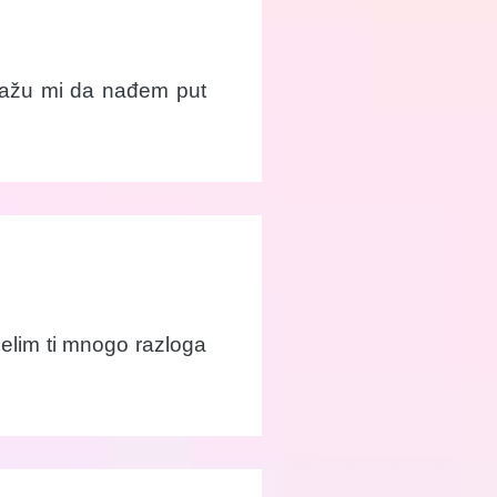
omažu mi da nađem put
želim ti mnogo razloga