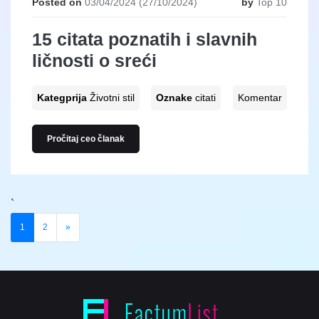
Posted on
03/04/2024
(27/10/2024)
by
Top 10
15 citata poznatih i slavnih
ličnosti o sreći
Kategprija
Životni stil
Oznake
citati
Komentar
Pročitaj ceo članak
`
Posts navigation
1
2
»