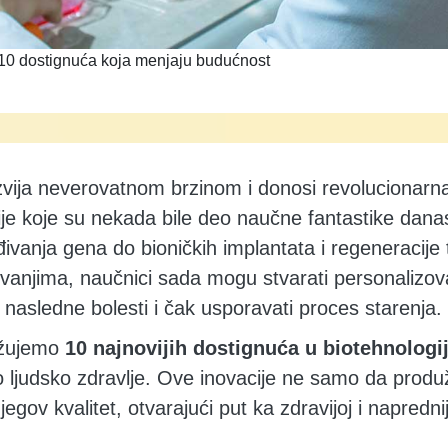
 10 dostignuća koja menjaju budućnost
zvija neverovatnom brzinom i donosi revolucionarna
je koje su nekada bile deo naučne fantastike dana
ivanja gena do bioničkih implantata i regeneracije t
vanjima, naučnici sada mogu stvarati personalizovan
nasledne bolesti i čak usporavati proces starenja.
ažujemo
10 najnovijih dostignuća u biotehnologij
ljudsko zdravlje. Ove inovacije ne samo da produž
jegov kvalitet, otvarajući put ka zdravijoj i napredni