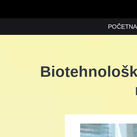
POČETNA
Biotehnološk