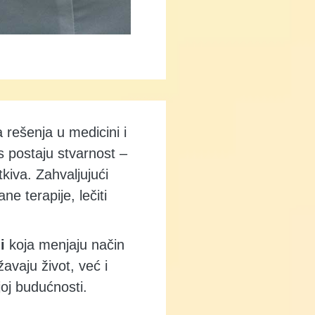
 rešenja u medicini i
s postaju stvarnost –
kiva. Zahvaljujući
e terapije, lečiti
i
koja menjaju način
avaju život, već i
joj budućnosti.