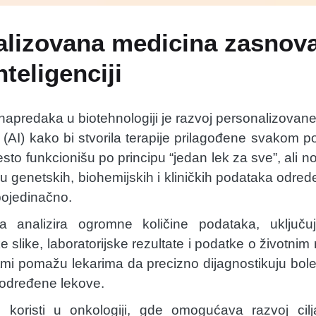
alizovana medicina zasnov
nteligenciji
napredaka u biotehnologiji je razvoj personalizovane 
 (AI) kako bi stvorila terapije prilagođene svakom po
esto funkcionišu po principu “jedan lek za sve”, ali 
 genetskih, biohemijskih i kliničkih podataka odrede 
pojedinačno.
ija analizira ogromne količine podataka, uključuj
e slike, laboratorijske rezultate i podatke o životn
tmi pomažu lekarima da precizno dijagnostikuju bole
 određene lekove.
 koristi u onkologiji, gde omogućava razvoj cilja