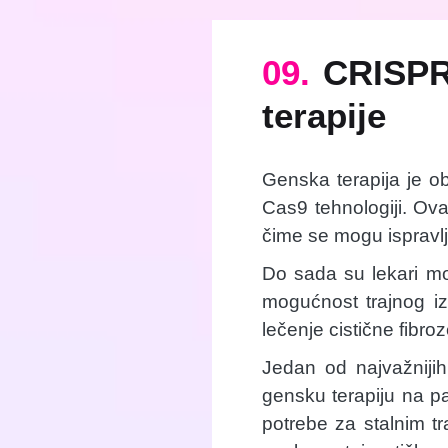
09.
CRISPR
terapije
Genska terapija je ob
Cas9 tehnologiji. Ov
čime se mogu ispravlja
Do sada su lekari mo
mogućnost trajnog i
lečenje cistične fibroz
Jedan od najvažnijih
gensku terapiju na p
potrebe za stalnim t