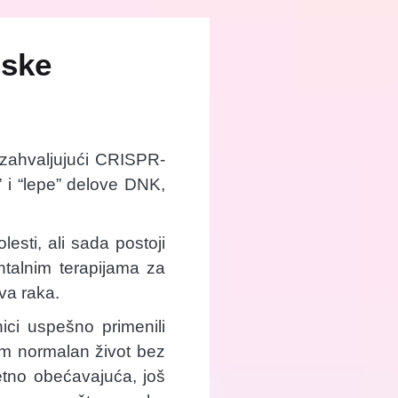
nske
u zahvaljujući CRISPR-
 i “lepe” delove DNK,
sti, ali sada postoji
talnim terapijama za
ova raka.
ici uspešno primenili
im normalan život bez
etno obećavajuća, još