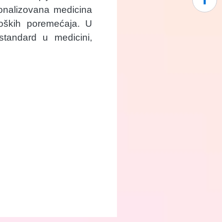
onalizovana medicina
oloških poremećaja. U
standard u medicini,