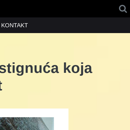
KONTAKT
stignuća koja
t