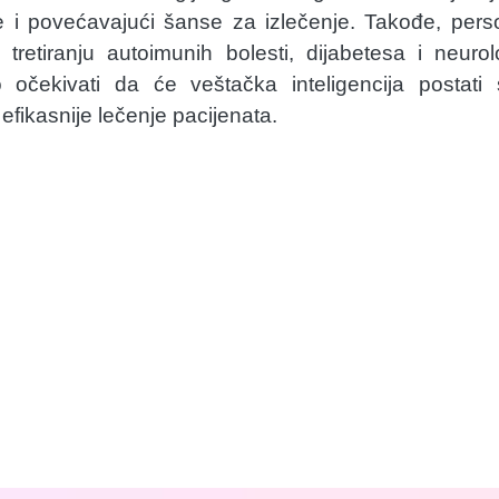
e i povećavajući šanse za izlečenje. Takođe, pers
 tretiranju autoimunih bolesti, dijabetesa i neur
očekivati da će veštačka inteligencija postati 
efikasnije lečenje pacijenata.