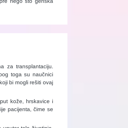
i pre nego što genska
 za transplantaciju.
Zbog toga su naučnici
ji bi mogli rešiti ovaj
put kože, hrskavice i
ije pacijenta, čime se