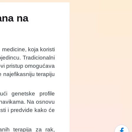
ana na
medicine, koja koristi
jedincu. Tradicionalni
novi pristup omogućava
najefikasniju terapiju
ući genetske profile
im navikama. Na osnovu
sti i predvide kako će
nih terapija za rak,