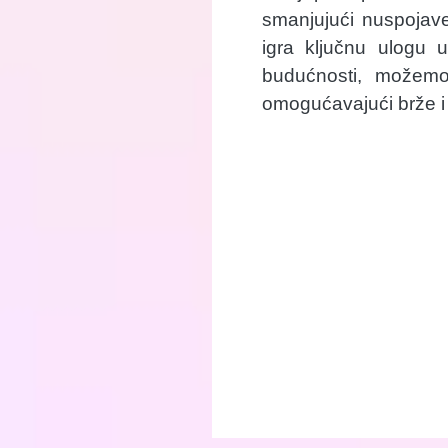
smanjujući nuspojav
igra ključnu ulogu u
budućnosti, možemo 
omogućavajući brže i 