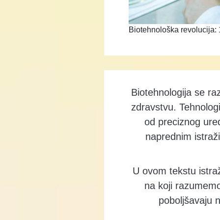
Biotehnološka revolucija:
Biotehnologija se ra
zdravstvu. Tehnologi
od preciznog uređ
naprednim istraži
U ovom tekstu istr
na koji razumemo 
poboljšavaju n