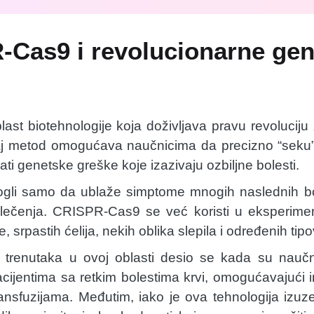
-Cas9 i revolucionarne ge
last biotehnologije koja doživljava pravu revolucij
aj metod omogućava naučnicima da precizno “seku”
ti genetske greške koje izazivaju ozbiljne bolesti.
gli samo da ublaže simptome mnogih naslednih bole
zlečenja. CRISPR-Cas9 se već koristi u eksperimen
e, srpastih ćelija, nekih oblika slepila i određenih tip
 trenutaka u ovoj oblasti desio se kada su naučn
acijentima sa retkim bolestima krvi, omogućavajući 
ransfuzijama. Međutim, iako je ova tehnologija izuz