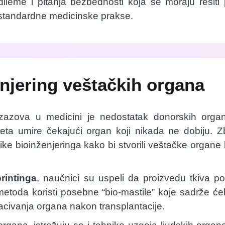
dileme i pitanja bezbednosti koja se moraju rešit
 standardne medicinske prakse.
njering veštačkih organa
zazova u medicini je nedostatak donorskih organa
sveta umire čekajući organ koji nikada ne dobiju. 
nike bioinženjeringa kako bi stvorili veštačke organe ko
rintinga
, naučnici su uspeli da proizvedu tkiva po
toda koristi posebne “bio-mastile” koje sadrže ćel
acivanja organa nakon transplantacije.