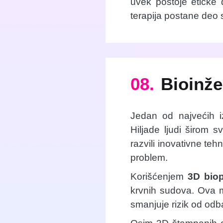
uvek postoje etičke 
terapija postane deo
08.
Bioinže
Jedan od najvećih i
Hiljade ljudi širom 
razvili inovativne teh
problem.
Korišćenjem
3D biop
krvnih sudova. Ova me
smanjuje rizik od odb