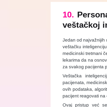
10.
Person
veštačkoj i
Jedan od najvažnijih 
veštačku inteligenciju
medicinski tretmani č
lekarima da na osnovu
za svakog pacijenta 
Veštačka inteligenc
pacijenata, medicinsk
ovih podataka, algori
pacijent reagovati na
Ovaj pristup već se