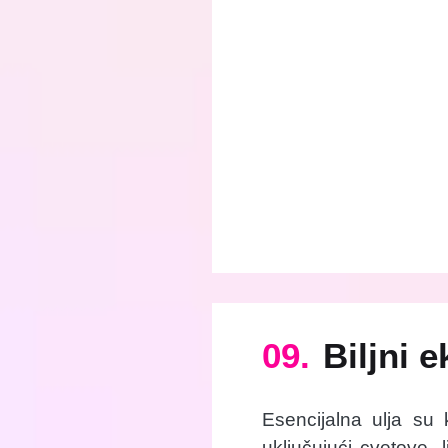
09.
Biljni e
Esencijalna ulja su ko
uključujući cvetove, 