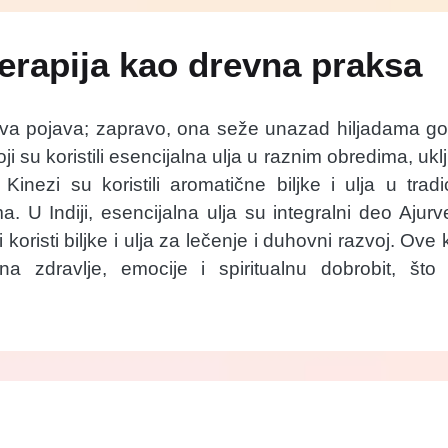
rapija kao drevna praksa
ova pojava; zapravo, ona seže unazad hiljadama go
ji su koristili esencijalna ulja u raznim obredima, u
Kinezi su koristili aromatične biljke i ulja u trad
ma. U Indiji, esencijalna ulja su integralni deo Aju
 koristi biljke i ulja za lečenje i duhovni razvoj. Ove
 na zdravlje, emocije i spiritualnu dobrobit, š