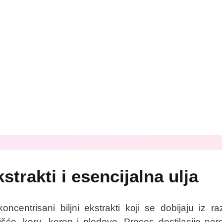
kstrakti i esencijalna ulja
ncentrisani biljni ekstrakti koji se dobijaju iz razl
lišće, koru, koren i plodove. Proces destilacije p