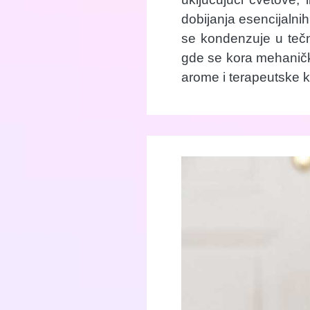
dobijanja esencijalnih 
se kondenzuje u tečn
gde se kora mehanički
arome i terapeutske k