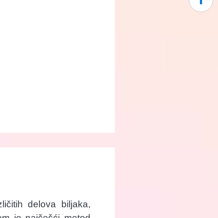
ičitih delova biljaka,
arom je najčešći metod