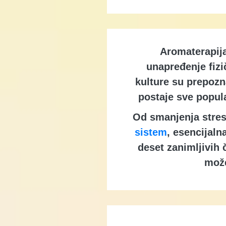
Aromaterapija 
unapređenje fizi
kulture su prepozn
postaje sve popula
Od smanjenja stres
sistem
, esencijaln
deset zanimljivih 
može