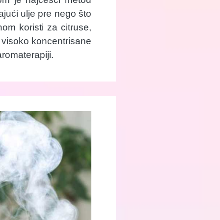
jajući ulje pre nego što
m koristi za citruse,
e visoko koncentrisane
romaterapiji.