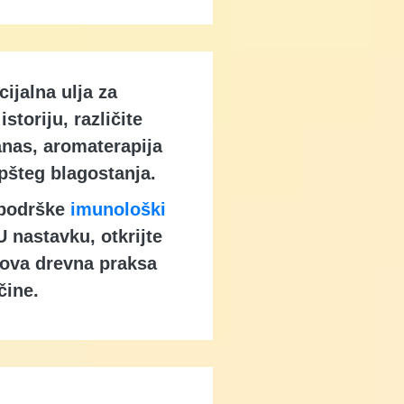
cijalna ulja za
toriju, različite
anas, aromaterapija
opšteg blagostanja.
 podrške
imunološki
U nastavku, otkrijte
o ova drevna praksa
čine.