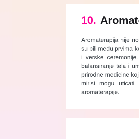
10.
Aromate
Aromaterapija nije n
su bili među prvima ko
i verske ceremonije. 
balansiranje tela i u
prirodne medicine koji
mirisi mogu uticati
aromaterapije.