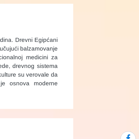
dina. Drevni Egipćani
ključujući balzamovanje
icionalnoj medicini za
rvede, drevnog sistema
 kulture su verovale da
to je osnova moderne