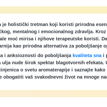
je holistički tretman koji koristi prirodna esen
čkog, mentalnog i emocionalnog zdravlja. Kroz is
ale moć mirisa i njihove terapeutske koristi. D
rnija kao prirodna alternativa za poboljšanje 
a i anksioznosti do poboljšanja
kvaliteta sna
i
a ulja nude širok spektar blagotvornih efekata. 
činjenica o svetu aromaterapije i saznajte kak
 obogatiti vaš svakodnevni život na mnoge na