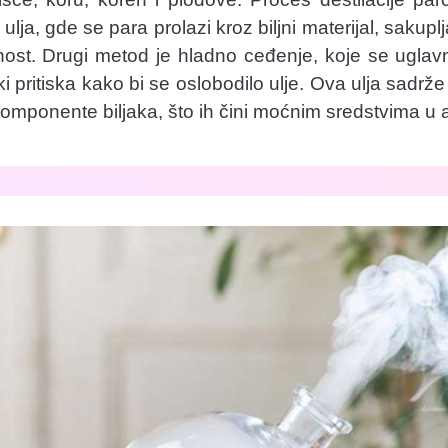
ulja, gde se para prolazi kroz biljni materijal, sakupl
ost. Drugi metod je hladno ceđenje, koje se uglavno
 pritiska kako bi se oslobodilo ulje. Ova ulja sadrž
omponente biljaka, što ih čini moćnim sredstvima u a