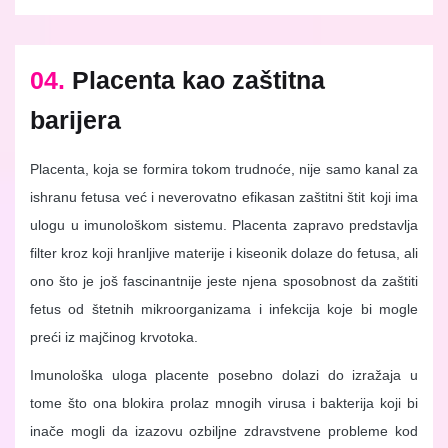
04.
Placenta kao zaštitna
barijera
Placenta, koja se formira tokom trudnoće, nije samo kanal za
ishranu fetusa već i neverovatno efikasan zaštitni štit koji ima
ulogu u imunološkom sistemu. Placenta zapravo predstavlja
filter kroz koji hranljive materije i kiseonik dolaze do fetusa, ali
ono što je još fascinantnije jeste njena sposobnost da zaštiti
fetus od štetnih mikroorganizama i infekcija koje bi mogle
preći iz majčinog krvotoka.
Imunološka uloga placente posebno dolazi do izražaja u
tome što ona blokira prolaz mnogih virusa i bakterija koji bi
inače mogli da izazovu ozbiljne zdravstvene probleme kod