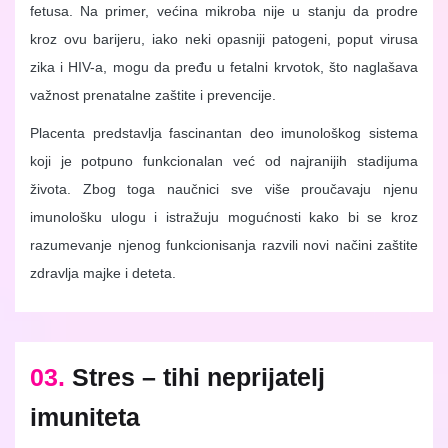
fetusa. Na primer, većina mikroba nije u stanju da prodre
kroz ovu barijeru, iako neki opasniji patogeni, poput virusa
zika i HIV-a, mogu da pređu u fetalni krvotok, što naglašava
važnost prenatalne zaštite i prevencije.
Placenta predstavlja fascinantan deo imunološkog sistema
koji je potpuno funkcionalan već od najranijih stadijuma
života. Zbog toga naučnici sve više proučavaju njenu
imunološku ulogu i istražuju mogućnosti kako bi se kroz
razumevanje njenog funkcionisanja razvili novi načini zaštite
zdravlja majke i deteta.
03.
Stres – tihi neprijatelj
imuniteta