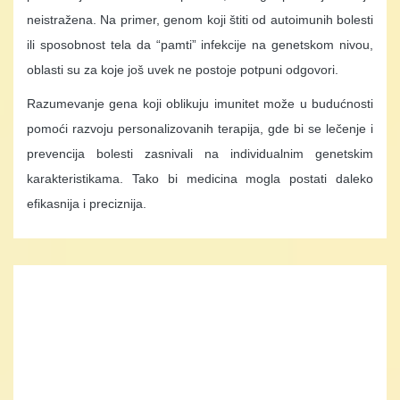
neistražena. Na primer, genom koji štiti od autoimunih bolesti
ili sposobnost tela da “pamti” infekcije na genetskom nivou,
oblasti su za koje još uvek ne postoje potpuni odgovori.
Razumevanje gena koji oblikuju imunitet može u budućnosti
pomoći razvoju personalizovanih terapija, gde bi se lečenje i
prevencija bolesti zasnivali na individualnim genetskim
karakteristikama. Tako bi medicina mogla postati daleko
efikasnija i preciznija.