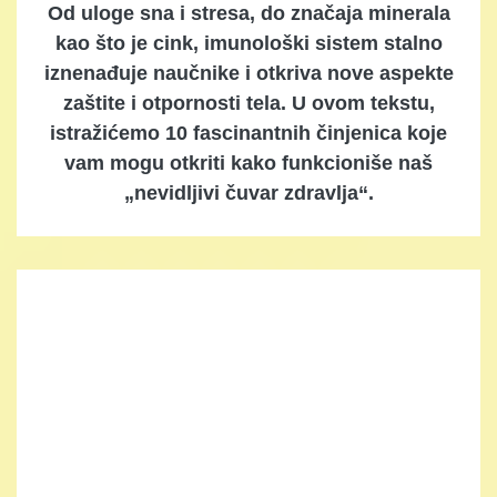
Od uloge sna i stresa, do značaja minerala
kao što je cink, imunološki sistem stalno
iznenađuje naučnike i otkriva nove aspekte
zaštite i otpornosti tela. U ovom tekstu,
istražićemo 10 fascinantnih činjenica koje
vam mogu otkriti kako funkcioniše naš
„nevidljivi čuvar zdravlja“.