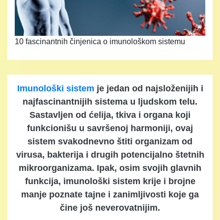
10 fascinantnih činjenica o imunološkom sistemu
Imunološki sistem
je jedan od najsloženijih i
najfascinantnijih sistema u ljudskom telu.
Sastavljen od ćelija, tkiva i organa koji
funkcionišu u savršenoj harmoniji, ovaj
sistem svakodnevno štiti organizam od
virusa, bakterija i drugih potencijalno štetnih
mikroorganizama. Ipak, osim svojih glavnih
funkcija, imunološki sistem krije i brojne
manje poznate tajne i zanimljivosti koje ga
čine još neverovatnijim.