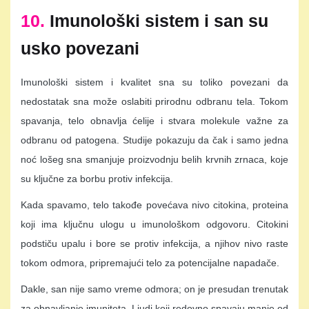
10.
Imunološki sistem i san su
usko povezani
Imunološki sistem i kvalitet sna su toliko povezani da
nedostatak sna može oslabiti prirodnu odbranu tela. Tokom
spavanja, telo obnavlja ćelije i stvara molekule važne za
odbranu od patogena. Studije pokazuju da čak i samo jedna
noć lošeg sna smanjuje proizvodnju belih krvnih zrnaca, koje
su ključne za borbu protiv infekcija.
Kada spavamo, telo takođe povećava nivo citokina, proteina
koji ima ključnu ulogu u imunološkom odgovoru. Citokini
podstiču upalu i bore se protiv infekcija, a njihov nivo raste
tokom odmora, pripremajući telo za potencijalne napadače.
Dakle, san nije samo vreme odmora; on je presudan trenutak
za obnavljanje imuniteta. Ljudi koji redovno spavaju manje od