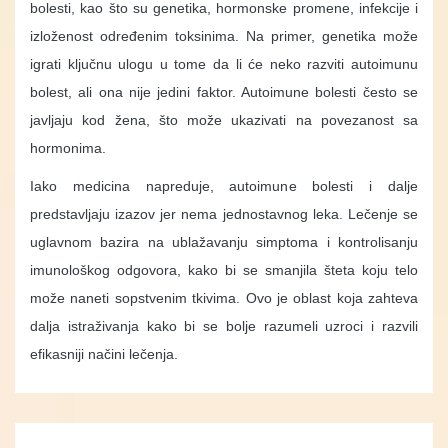
bolesti, kao što su genetika, hormonske promene, infekcije i
izloženost određenim toksinima. Na primer, genetika može
igrati ključnu ulogu u tome da li će neko razviti autoimunu
bolest, ali ona nije jedini faktor. Autoimune bolesti često se
javljaju kod žena, što može ukazivati na povezanost sa
hormonima.
Iako medicina napreduje, autoimune bolesti i dalje
predstavljaju izazov jer nema jednostavnog leka. Lečenje se
uglavnom bazira na ublažavanju simptoma i kontrolisanju
imunološkog odgovora, kako bi se smanjila šteta koju telo
može naneti sopstvenim tkivima. Ovo je oblast koja zahteva
dalja istraživanja kako bi se bolje razumeli uzroci i razvili
efikasniji načini lečenja.