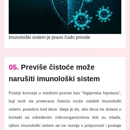
Imunološki sistem je pravo čudo prirode
05.
Previše čistoće može
narušiti imunološki sistem
Postoji koncept u medicini poznat kao “higijenska hipoteza”,
koji tvrdi da preterana čistoća može oslabiti imunološki
sistem, posebno kod dece. Ideja je da, ako deca ne dolaze u
kontakt sa određenim mikroorganizmima dok su mlada,
njihov imunološki sistem se ne razvija u potpunosti i postaje