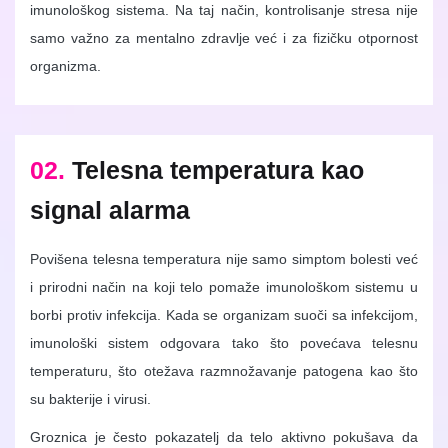
imunološkog sistema. Na taj način, kontrolisanje stresa nije
samo važno za mentalno zdravlje već i za fizičku otpornost
organizma.
02.
Telesna temperatura kao
signal alarma
Povišena telesna temperatura nije samo simptom bolesti već
i prirodni način na koji telo pomaže imunološkom sistemu u
borbi protiv infekcija. Kada se organizam suoči sa infekcijom,
imunološki sistem odgovara tako što povećava telesnu
temperaturu, što otežava razmnožavanje patogena kao što
su bakterije i virusi.
Groznica je često pokazatelj da telo aktivno pokušava da