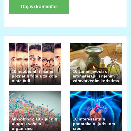
10 neobičnih i manje
10 zanimljivosti o
poznatih fobija za koje
aromaterapij i njenim
niste čuli
zdravstvenim koristima
Mikrobiom: 10 ključnih
10 interesantnih
uloga u vašem
podataka o ljudskom
organizmu
srcu