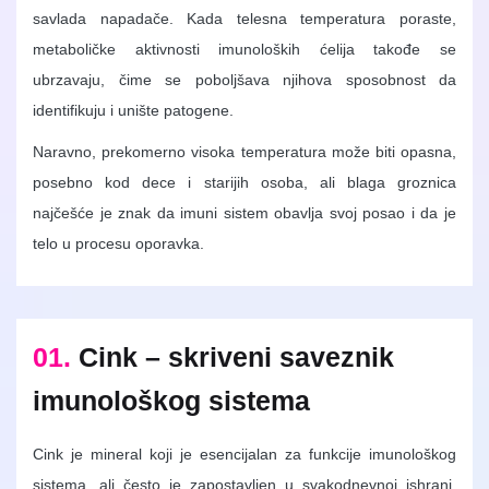
savlada napadače. Kada telesna temperatura poraste,
metaboličke aktivnosti imunoloških ćelija takođe se
ubrzavaju, čime se poboljšava njihova sposobnost da
identifikuju i unište patogene.
Naravno, prekomerno visoka temperatura može biti opasna,
posebno kod dece i starijih osoba, ali blaga groznica
najčešće je znak da imuni sistem obavlja svoj posao i da je
telo u procesu oporavka.
01.
Cink – skriveni saveznik
imunološkog sistema
Cink je mineral koji je esencijalan za funkcije imunološkog
sistema, ali često je zapostavljen u svakodnevnoj ishrani.