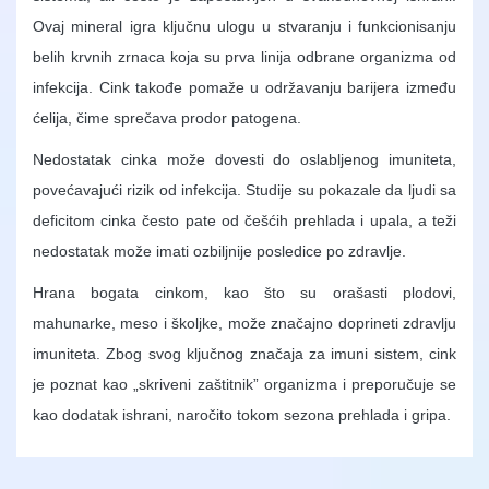
Ovaj mineral igra ključnu ulogu u stvaranju i funkcionisanju
belih krvnih zrnaca koja su prva linija odbrane organizma od
infekcija. Cink takođe pomaže u održavanju barijera između
ćelija, čime sprečava prodor patogena.
Nedostatak cinka može dovesti do oslabljenog imuniteta,
povećavajući rizik od infekcija. Studije su pokazale da ljudi sa
deficitom cinka često pate od češćih prehlada i upala, a teži
nedostatak može imati ozbiljnije posledice po zdravlje.
Hrana bogata cinkom, kao što su orašasti plodovi,
mahunarke, meso i školjke, može značajno doprineti zdravlju
imuniteta. Zbog svog ključnog značaja za imuni sistem, cink
je poznat kao „skriveni zaštitnik” organizma i preporučuje se
kao dodatak ishrani, naročito tokom sezona prehlada i gripa.