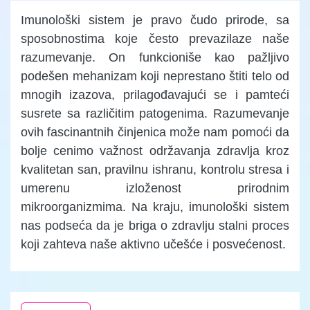
Imunološki sistem je pravo čudo prirode, sa
sposobnostima koje često prevazilaze naše
razumevanje. On funkcioniše kao pažljivo
podešen mehanizam koji neprestano štiti telo od
mnogih izazova, prilagođavajući se i pamteći
susrete sa različitim patogenima. Razumevanje
ovih fascinantnih činjenica može nam pomoći da
bolje cenimo važnost održavanja zdravlja kroz
kvalitetan san, pravilnu ishranu, kontrolu stresa i
umerenu izloženost prirodnim
mikroorganizmima. Na kraju, imunološki sistem
nas podseća da je briga o zdravlju stalni proces
koji zahteva naše aktivno učešće i posvećenost.