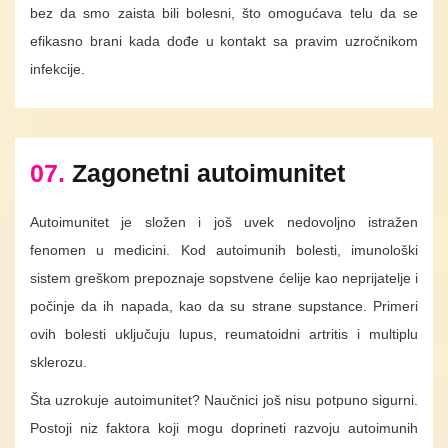
bez da smo zaista bili bolesni, što omogućava telu da se
efikasno brani kada dođe u kontakt sa pravim uzročnikom
infekcije.
07.
Zagonetni autoimunitet
Autoimunitet je složen i još uvek nedovoljno istražen
fenomen u medicini. Kod autoimunih bolesti, imunološki
sistem greškom prepoznaje sopstvene ćelije kao neprijatelje i
počinje da ih napada, kao da su strane supstance. Primeri
ovih bolesti uključuju lupus, reumatoidni artritis i multiplu
sklerozu.
Šta uzrokuje autoimunitet? Naučnici još nisu potpuno sigurni.
Postoji niz faktora koji mogu doprineti razvoju autoimunih