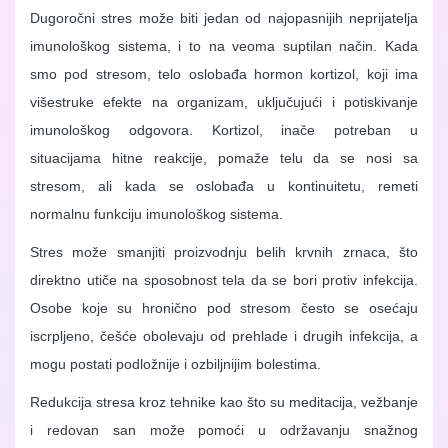
Dugoročni stres može biti jedan od najopasnijih neprijatelja
imunološkog sistema, i to na veoma suptilan način. Kada
smo pod stresom, telo oslobađa hormon kortizol, koji ima
višestruke efekte na organizam, uključujući i potiskivanje
imunološkog odgovora. Kortizol, inače potreban u
situacijama hitne reakcije, pomaže telu da se nosi sa
stresom, ali kada se oslobađa u kontinuitetu, remeti
normalnu funkciju imunološkog sistema.
Stres može smanjiti proizvodnju belih krvnih zrnaca, što
direktno utiče na sposobnost tela da se bori protiv infekcija.
Osobe koje su hronično pod stresom često se osećaju
iscrpljeno, češće obolevaju od prehlade i drugih infekcija, a
mogu postati podložnije i ozbiljnijim bolestima.
Redukcija stresa kroz tehnike kao što su meditacija, vežbanje
i redovan san može pomoći u održavanju snažnog