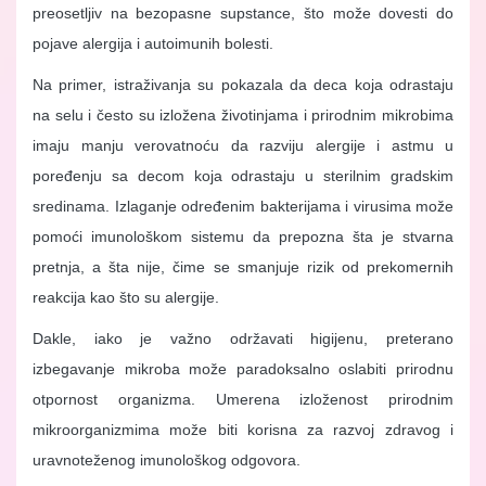
preosetljiv na bezopasne supstance, što može dovesti do
pojave alergija i autoimunih bolesti.
Na primer, istraživanja su pokazala da deca koja odrastaju
na selu i često su izložena životinjama i prirodnim mikrobima
imaju manju verovatnoću da razviju alergije i astmu u
poređenju sa decom koja odrastaju u sterilnim gradskim
sredinama. Izlaganje određenim bakterijama i virusima može
pomoći imunološkom sistemu da prepozna šta je stvarna
pretnja, a šta nije, čime se smanjuje rizik od prekomernih
reakcija kao što su alergije.
Dakle, iako je važno održavati higijenu, preterano
izbegavanje mikroba može paradoksalno oslabiti prirodnu
otpornost organizma. Umerena izloženost prirodnim
mikroorganizmima može biti korisna za razvoj zdravog i
uravnoteženog imunološkog odgovora.