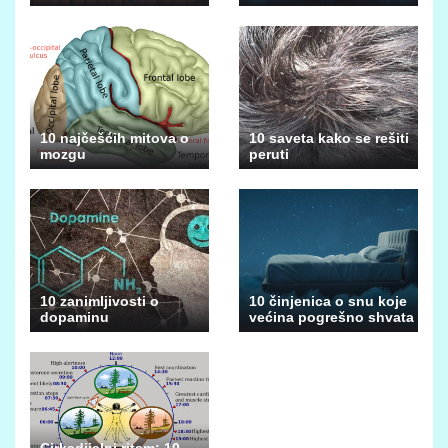
10 najčešćih mitova o
10 saveta kako se rešiti
mozgu
peruti
10 zanimljivosti o
10 činjenica o snu koje
dopaminu
većina pogrešno shvata