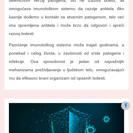
delimičnom verziji patogena, što ne izaziva bolest, ali
omogućava imunološkom sistemu da razvije antitela. Ako
kasnije dođemo u kontakt sa stvarnim patogenom, telo već
ima spremljena antitela i može brzo da odgovori i spreči
razvoj bolesti.
Pamćenje imunološkog sistema može trajati godinama, a
ponekad i celog života, u zavisnosti od vrste patogena i
infekcije. Ova sposobnost je jedan od najvažnijih
mehanizama preživljavanja u ljudskom telu, omogućavajući
mu da efikasno brani organizam od opasnih bolesti.