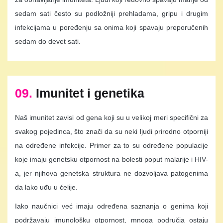
sedam sati često su podložniji prehladama, gripu i drugim
infekcijama u poređenju sa onima koji spavaju preporučenih
sedam do devet sati.
09.
Imunitet i genetika
Naš imunitet zavisi od gena koji su u velikoj meri specifični za
svakog pojedinca, što znači da su neki ljudi prirodno otporniji
na određene infekcije. Primer za to su određene populacije
koje imaju genetsku otpornost na bolesti poput malarije i HIV-
a, jer njihova genetska struktura ne dozvoljava patogenima
da lako uđu u ćelije.
Iako naučnici već imaju određena saznanja o genima koji
podržavaju imunološku otpornost, mnoga područja ostaju