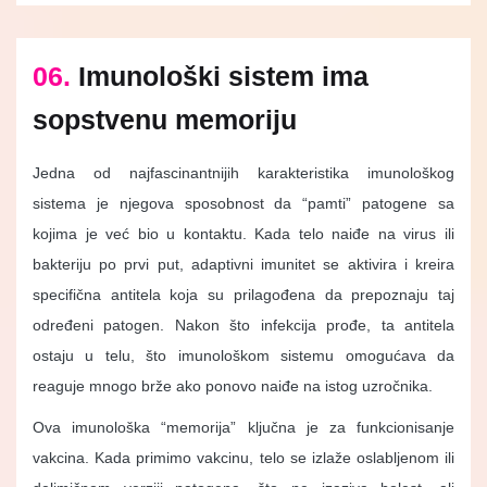
06.
Imunološki sistem ima
sopstvenu memoriju
Jedna od najfascinantnijih karakteristika imunološkog
sistema je njegova sposobnost da “pamti” patogene sa
kojima je već bio u kontaktu. Kada telo naiđe na virus ili
bakteriju po prvi put, adaptivni imunitet se aktivira i kreira
specifična antitela koja su prilagođena da prepoznaju taj
određeni patogen. Nakon što infekcija prođe, ta antitela
ostaju u telu, što imunološkom sistemu omogućava da
reaguje mnogo brže ako ponovo naiđe na istog uzročnika.
Ova imunološka “memorija” ključna je za funkcionisanje
vakcina. Kada primimo vakcinu, telo se izlaže oslabljenom ili