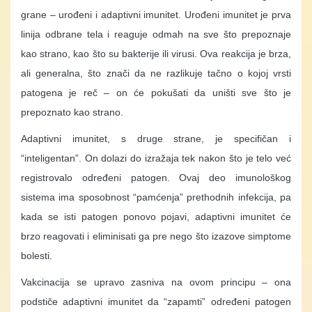
grane – urođeni i adaptivni imunitet. Urođeni imunitet je prva
linija odbrane tela i reaguje odmah na sve što prepoznaje
kao strano, kao što su bakterije ili virusi. Ova reakcija je brza,
ali generalna, što znači da ne razlikuje tačno o kojoj vrsti
patogena je reč – on će pokušati da uništi sve što je
prepoznato kao strano.
Adaptivni imunitet, s druge strane, je specifičan i
“inteligentan”. On dolazi do izražaja tek nakon što je telo već
registrovalo određeni patogen. Ovaj deo imunološkog
sistema ima sposobnost “pamćenja” prethodnih infekcija, pa
kada se isti patogen ponovo pojavi, adaptivni imunitet će
brzo reagovati i eliminisati ga pre nego što izazove simptome
bolesti.
Vakcinacija se upravo zasniva na ovom principu – ona
podstiče adaptivni imunitet da “zapamti” određeni patogen