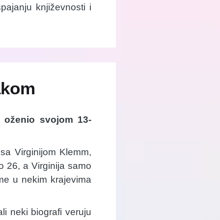
pajanju književnosti i
akom
 oženio svojom 13-
 sa Virginijom Klemm,
 26, a Virginija samo
eme u nekim krajevima
i neki biografi veruju