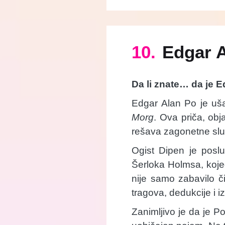
10.
Edgar A
Da li znate… da je E
Edgar Alan Po je ušao
Morg
. Ova priča, obj
rešava zagonetne sluča
Ogist Dipen je poslu
Šerloka Holmsa, koje
nije samo zabavilo či
tragova, dedukcije i i
Zanimljivo je da je P