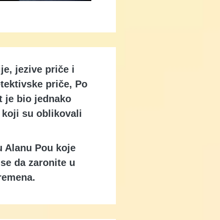
e, jezive priče i
tektivske priče, Po
t je bio jednako
koji su oblikovali
u Alanu Pou koje
 se da zaronite u
vremena.