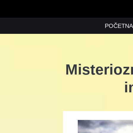
POČETNA
Misterioz
i