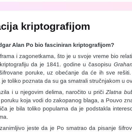
cija kriptografijom
dgar Alan Po bio fasciniran kriptografijom?
šiframa i zagonetkama, što je u svoje vreme bio relat
 kriptografiju da je 1841. godine u časopisu
Graham
šifrovane poruke, uz obećanje da će ih sve rešit
a je toliko poznata da su ga smatrali stručnjakom u ov
ila i u njegovim delima, naročito u priči
Zlatna b
je poruku koja vodi do zakopanog blaga, a Pouvo zna
iča je bila toliko popularna da je podstakla intereso
ma.
animljivo jeste da je Po smatrao da pisanje šifrov