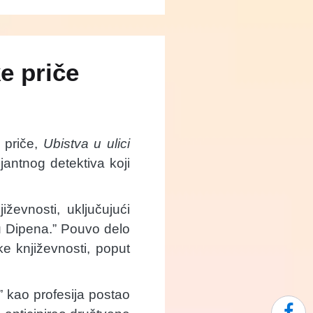
e priče
e priče,
Ubistva u ulici
ljantnog detektiva koji
ževnosti, uključujući
u Dipena.” Pouvo delo
ke književnosti, poput
” kao profesija postao