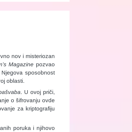
ivno nov i misteriozan
’s Magazine
pozvao
i. Njegova sposobnost
oj oblasti.
ubašvaba
. U ovoj priči,
nje o šifrovanju ovde
vanje za kriptografiju
anih poruka i njihovo