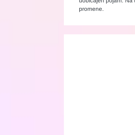
uobičajen pojam. Na ta
promene.