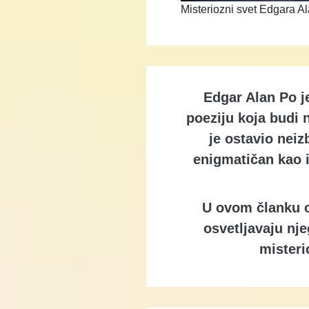
Misteriozni svet Edgara Al
Edgar Alan Po je
poeziju koja budi 
je ostavio neiz
enigmatičan kao i
U ovom članku o
osvetljavaju nje
misteri