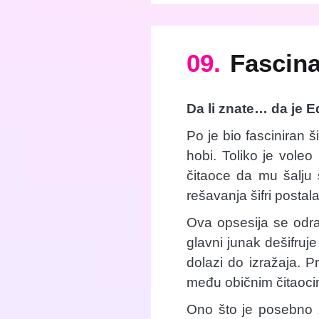
09.
Fascina
Da li znate… da je E
Po je bio fasciniran 
hobi. Toliko je voleo
čitaoce da mu šalju 
rešavanja šifri postal
Ova opsesija se odraz
glavni junak dešifru
dolazi do izražaja. Pr
među običnim čitaoci
Ono što je posebno z