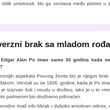
 oblik umetnosti, što ga svrstava među pionire u s
verzni brak sa mladom rođ
e Edgar Alan Po imao samo 26 godina kada se
m?
rznijih aspekata Pouvog života bio je njegov brak
kom. Venčali su se 1836. godine, kada je Po imao
 je izazvao šok i osudu u društvu, iako je u to vr
im partnerom bio društveno prihvaćen.
navodno imali vrlo blizak i duboko emotivan odnos, al