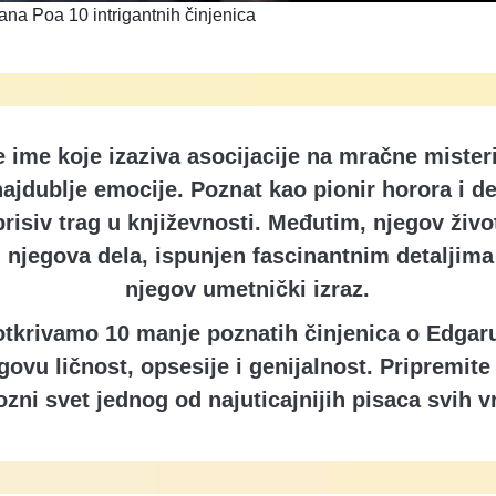
ana Poa 10 intrigantnih činjenica
 ime koje izaziva asocijacije na mračne misterij
najdublje emocije. Poznat kao pionir horora i de
brisiv trag u književnosti. Međutim, njegov živo
 njegova dela, ispunjen fascinantnim detaljima 
njegov umetnički izraz.
tkrivamo 10 manje poznatih činjenica o Edgar
govu ličnost, opsesije i genijalnost. Pripremite
ozni svet jednog od najuticajnijih pisaca svih 