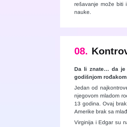
rešavanje može biti i
nauke.
08.
Kontro
Da li znate… da j
godišnjom rođako
Jedan od najkontrove
njegovom mladom rođa
13 godina. Ovaj brak
Amerike brak sa mlađ
Virginija i Edgar su 