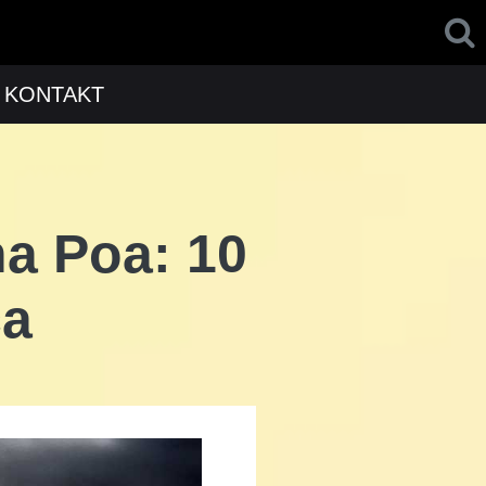
KONTAKT
na Poa: 10
ca