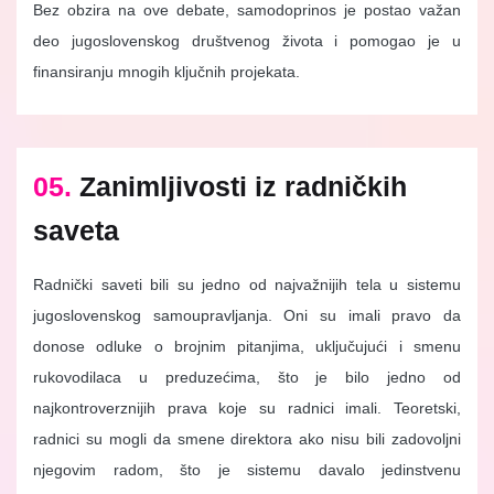
Bez obzira na ove debate, samodoprinos je postao važan
deo jugoslovenskog društvenog života i pomogao je u
finansiranju mnogih ključnih projekata.
05.
Zanimljivosti iz radničkih
saveta
Radnički saveti bili su jedno od najvažnijih tela u sistemu
jugoslovenskog samoupravljanja. Oni su imali pravo da
donose odluke o brojnim pitanjima, uključujući i smenu
rukovodilaca u preduzećima, što je bilo jedno od
najkontroverznijih prava koje su radnici imali. Teoretski,
radnici su mogli da smene direktora ako nisu bili zadovoljni
njegovim radom, što je sistemu davalo jedinstvenu