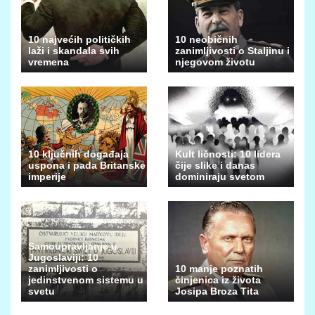
10 najvećih političkih
10 neobičnih
laži i skandala svih
zanimljivosti o Staljinu i
vremena
njegovom životu
10 ključnih događaja
Kult ličnosti: 10 lidera
uspona i pada Britanske
čije slike i danas
imperije
dominiraju svetom
Samoupravljanje u
Jugoslaviji: 10
zanimljivosti o
10 manje poznatih
jedinstvenom sistemu u
činjenica iz života
svetu
Josipa Broza Tita