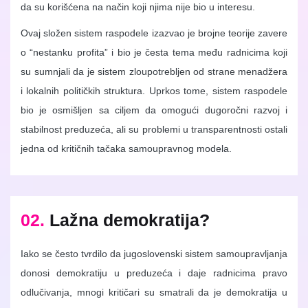
da su korišćena na način koji njima nije bio u interesu.
Ovaj složen sistem raspodele izazvao je brojne teorije zavere
o “nestanku profita” i bio je česta tema među radnicima koji
su sumnjali da je sistem zloupotrebljen od strane menadžera
i lokalnih političkih struktura. Uprkos tome, sistem raspodele
bio je osmišljen sa ciljem da omogući dugoročni razvoj i
stabilnost preduzeća, ali su problemi u transparentnosti ostali
jedna od kritičnih tačaka samoupravnog modela.
02.
Lažna demokratija?
Iako se često tvrdilo da jugoslovenski sistem samoupravljanja
donosi demokratiju u preduzeća i daje radnicima pravo
odlučivanja, mnogi kritičari su smatrali da je demokratija u