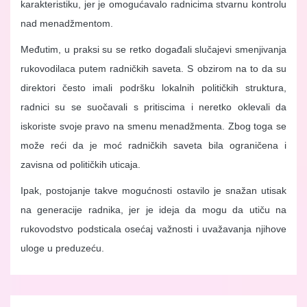
karakteristiku, jer je omogućavalo radnicima stvarnu kontrolu
nad menadžmentom.
Međutim, u praksi su se retko događali slučajevi smenjivanja
rukovodilaca putem radničkih saveta. S obzirom na to da su
direktori često imali podršku lokalnih političkih struktura,
radnici su se suočavali s pritiscima i neretko oklevali da
iskoriste svoje pravo na smenu menadžmenta. Zbog toga se
može reći da je moć radničkih saveta bila ograničena i
zavisna od političkih uticaja.
Ipak, postojanje takve mogućnosti ostavilo je snažan utisak
na generacije radnika, jer je ideja da mogu da utiču na
rukovodstvo podsticala osećaj važnosti i uvažavanja njihove
uloge u preduzeću.