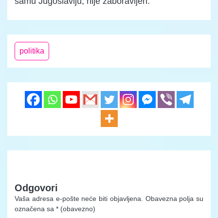
samu Jugoslaviju, nije zaboravljen.
politika
Odgovori
Vaša adresa e-pošte neće biti objavljena.
Obavezna polja su
označena sa
* (obavezno)