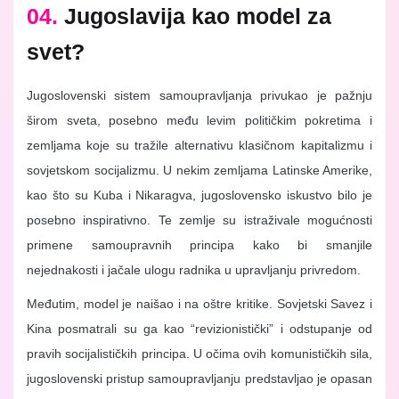
04.
Jugoslavija kao model za
svet?
Jugoslovenski sistem samoupravljanja privukao je pažnju
širom sveta, posebno među levim političkim pokretima i
zemljama koje su tražile alternativu klasičnom kapitalizmu i
sovjetskom socijalizmu. U nekim zemljama Latinske Amerike,
kao što su Kuba i Nikaragva, jugoslovensko iskustvo bilo je
posebno inspirativno. Te zemlje su istraživale mogućnosti
primene samoupravnih principa kako bi smanjile
nejednakosti i jačale ulogu radnika u upravljanju privredom.
Međutim, model je naišao i na oštre kritike. Sovjetski Savez i
Kina posmatrali su ga kao “revizionistički” i odstupanje od
pravih socijalističkih principa. U očima ovih komunističkih sila,
jugoslovenski pristup samoupravljanju predstavljao je opasan