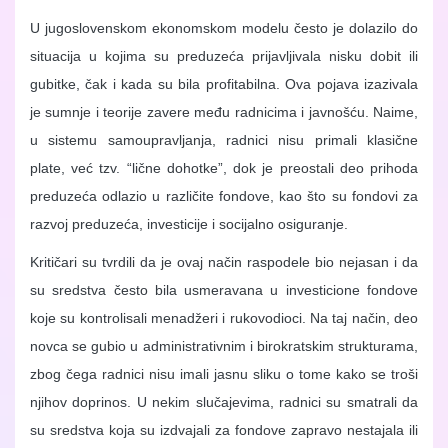
U jugoslovenskom ekonomskom modelu često je dolazilo do
situacija u kojima su preduzeća prijavljivala nisku dobit ili
gubitke, čak i kada su bila profitabilna. Ova pojava izazivala
je sumnje i teorije zavere među radnicima i javnošću. Naime,
u sistemu samoupravljanja, radnici nisu primali klasične
plate, već tzv. “lične dohotke”, dok je preostali deo prihoda
preduzeća odlazio u različite fondove, kao što su fondovi za
razvoj preduzeća, investicije i socijalno osiguranje.
Kritičari su tvrdili da je ovaj način raspodele bio nejasan i da
su sredstva često bila usmeravana u investicione fondove
koje su kontrolisali menadžeri i rukovodioci. Na taj način, deo
novca se gubio u administrativnim i birokratskim strukturama,
zbog čega radnici nisu imali jasnu sliku o tome kako se troši
njihov doprinos. U nekim slučajevima, radnici su smatrali da
su sredstva koja su izdvajali za fondove zapravo nestajala ili