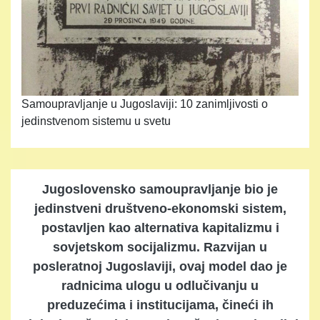
Samoupravljanje u Jugoslaviji: 10 zanimljivosti o
jedinstvenom sistemu u svetu
Jugoslovensko samoupravljanje bio je
jedinstveni društveno-ekonomski sistem,
postavljen kao alternativa kapitalizmu i
sovjetskom socijalizmu. Razvijan u
posleratnoj Jugoslaviji, ovaj model dao je
radnicima ulogu u odlučivanju u
preduzećima i institucijama, čineći ih