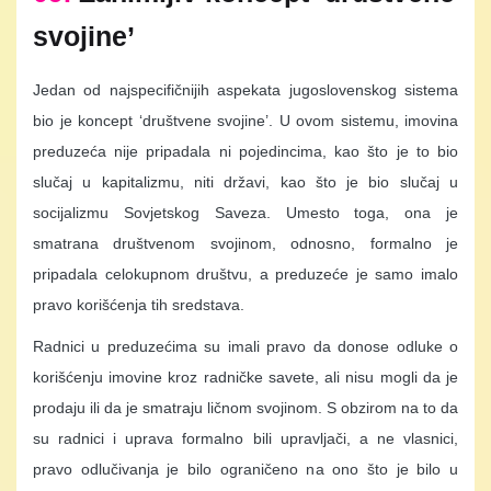
svojine’
Jedan od najspecifičnijih aspekata jugoslovenskog sistema
bio je koncept ‘društvene svojine’. U ovom sistemu, imovina
preduzeća nije pripadala ni pojedincima, kao što je to bio
slučaj u kapitalizmu, niti državi, kao što je bio slučaj u
socijalizmu Sovjetskog Saveza. Umesto toga, ona je
smatrana društvenom svojinom, odnosno, formalno je
pripadala celokupnom društvu, a preduzeće je samo imalo
pravo korišćenja tih sredstava.
Radnici u preduzećima su imali pravo da donose odluke o
korišćenju imovine kroz radničke savete, ali nisu mogli da je
prodaju ili da je smatraju ličnom svojinom. S obzirom na to da
su radnici i uprava formalno bili upravljači, a ne vlasnici,
pravo odlučivanja je bilo ograničeno na ono što je bilo u