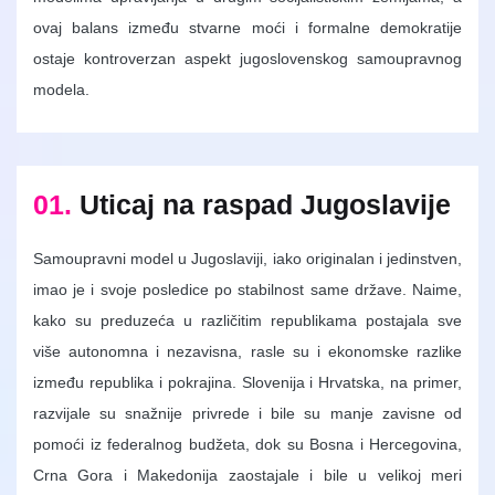
ovaj balans između stvarne moći i formalne demokratije
ostaje kontroverzan aspekt jugoslovenskog samoupravnog
modela.
01.
Uticaj na raspad Jugoslavije
Samoupravni model u Jugoslaviji, iako originalan i jedinstven,
imao je i svoje posledice po stabilnost same države. Naime,
kako su preduzeća u različitim republikama postajala sve
više autonomna i nezavisna, rasle su i ekonomske razlike
između republika i pokrajina. Slovenija i Hrvatska, na primer,
razvijale su snažnije privrede i bile su manje zavisne od
pomoći iz federalnog budžeta, dok su Bosna i Hercegovina,
Crna Gora i Makedonija zaostajale i bile u velikoj meri