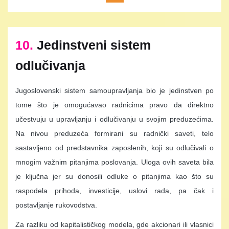
10.
Jedinstveni sistem
odlučivanja
Jugoslovenski sistem samoupravljanja bio je jedinstven po
tome što je omogućavao radnicima pravo da direktno
učestvuju u upravljanju i odlučivanju u svojim preduzećima.
Na nivou preduzeća formirani su radnički saveti, telo
sastavljeno od predstavnika zaposlenih, koji su odlučivali o
mnogim važnim pitanjima poslovanja. Uloga ovih saveta bila
je ključna jer su donosili odluke o pitanjima kao što su
raspodela prihoda, investicije, uslovi rada, pa čak i
postavljanje rukovodstva.
Za razliku od kapitalističkog modela, gde akcionari ili vlasnici