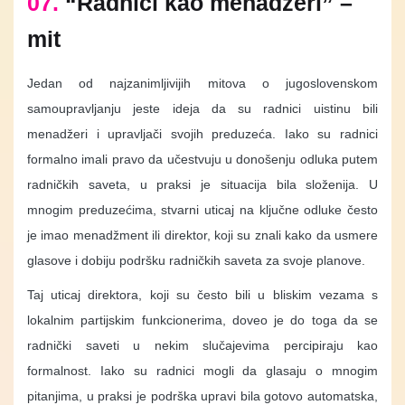
07.
“Radnici kao menadžeri” –
mit
Jedan od najzanimljivijih mitova o jugoslovenskom
samoupravljanju jeste ideja da su radnici uistinu bili
menadžeri i upravljači svojih preduzeća. Iako su radnici
formalno imali pravo da učestvuju u donošenju odluka putem
radničkih saveta, u praksi je situacija bila složenija. U
mnogim preduzećima, stvarni uticaj na ključne odluke često
je imao menadžment ili direktor, koji su znali kako da usmere
glasove i dobiju podršku radničkih saveta za svoje planove.
Taj uticaj direktora, koji su često bili u bliskim vezama s
lokalnim partijskim funkcionerima, doveo je do toga da se
radnički saveti u nekim slučajevima percipiraju kao
formalnost. Iako su radnici mogli da glasaju o mnogim
pitanjima, u praksi je podrška upravi bila gotovo automatska,