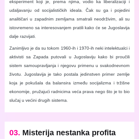
eksperiment koji je, prema njima, vodio ka liberalizaciji i
udaljavanju od socijalističkih ideala. Čak su ga i pojedini
analitičari u zapadnim zemljama smatrali neodrživim, ali su
istovremeno sa interesovanjem pratili kako će se Jugoslavija
dalje razvijati.
Zanimljivo je da su tokom 1960-ih i 1970-ih neki intelektualci i
aktivisti sa Zapada putovali u Jugoslaviju kako bi proučili
sistem samoupravljanja i njegovu primenu u svakodnevnom
životu. Jugoslavija je tako postala jedinstven primer zemlje
koja je pokušala da balansira između socijalizma i tržišne
ekonomije, pružajući radnicima veća prava nego što je to bio
slučaj u većini drugih sistema.
03.
Misterija nestanka profita