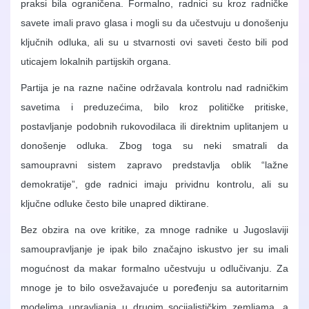
praksi bila ograničena. Formalno, radnici su kroz radničke
savete imali pravo glasa i mogli su da učestvuju u donošenju
ključnih odluka, ali su u stvarnosti ovi saveti često bili pod
uticajem lokalnih partijskih organa.
Partija je na razne načine održavala kontrolu nad radničkim
savetima i preduzećima, bilo kroz političke pritiske,
postavljanje podobnih rukovodilaca ili direktnim uplitanjem u
donošenje odluka. Zbog toga su neki smatrali da
samoupravni sistem zapravo predstavlja oblik “lažne
demokratije”, gde radnici imaju prividnu kontrolu, ali su
ključne odluke često bile unapred diktirane.
Bez obzira na ove kritike, za mnoge radnike u Jugoslaviji
samoupravljanje je ipak bilo značajno iskustvo jer su imali
mogućnost da makar formalno učestvuju u odlučivanju. Za
mnoge je to bilo osvežavajuće u poređenju sa autoritarnim
modelima upravljanja u drugim socijalističkim zemljama, a