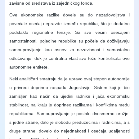
zavisne od sredstava iz zajedničkog fonda.
Ove ekonomske razlike dovele su do nezadovoljstva i
povećale osećaj nepravde između republika, što je dodatno
podstaklo regionalne tenzije. Sa sve većim osećajem
samostalnosti, pojedine republike su počele da doživljavaju
samoupravljanje kao osnov za nezavisnost i samostalno
odlučivanje, dok je centralna vlast sve teže kontrolisala ove
autonomne entitete.
Neki analitičari smatraju da je upravo ovaj stepen autonomije
u privredi doprineo raspadu Jugoslavije. Sistem koji je bio
zamišljen kao način da ujedini radnike i jača ekonomsku
stabilnost, na kraju je doprineo razlikama i konfliktima među
republikama. Samoupravljanje je postalo dvosmerno oružje:
s jedne strane, dalo je slobodu preduzećima i radnicima, a s
druge strane, dovelo do nejednakosti i osećaja udaljenosti