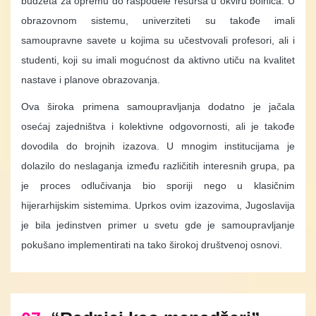
budžeta za opremu do raspodele resursa u okviru bolnica. U
obrazovnom sistemu, univerziteti su takođe imali
samoupravne savete u kojima su učestvovali profesori, ali i
studenti, koji su imali mogućnost da aktivno utiču na kvalitet
nastave i planove obrazovanja.
Ova široka primena samoupravljanja dodatno je jačala
osećaj zajedništva i kolektivne odgovornosti, ali je takođe
dovodila do brojnih izazova. U mnogim institucijama je
dolazilo do neslaganja između različitih interesnih grupa, pa
je proces odlučivanja bio sporiji nego u klasičnim
hijerarhijskim sistemima. Uprkos ovim izazovima, Jugoslavija
je bila jedinstven primer u svetu gde je samoupravljanje
pokušano implementirati na tako širokoj društvenoj osnovi.