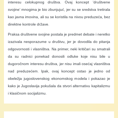
interesu celokupnog društva. Ovaj koncept ‘društvene
svojine’ mnogima je bio zbunjujuć, jer su se sredstva tretirala
kao javna imovina, ali su se koristila na nivou preduzeća, bez
direktne kontrole države.
Praksa društvene svojine postala je predmet debate i neretko
izazivala nesporazume u društvu, jer je dovodila do pitanja
odgovornosti i vlasništva. Na primer, neki kritičari su smatrali
da su radnici ponekad donosili odluke koje nisu bile u
dugoročnom interesu društva, jer nisu imali osećaj vlasništva
nad preduzećem. Ipak, ovaj koncept ostao je jedno od
obeležja jugoslovenskog ekonomskog modela i pokazao je
kako je Jugoslavija pokušala da stvori alternativu kapitalizmu
i klasičnom socijalizmu.