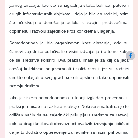
javnog značaja, kao što su izgradnja škola, bolnica, puteva i
drugih infrastrukturnih objekata. Ideja je bila da radnici, osim
što učestvuju u donošenju odluka u svojim preduzećima,
doprinesu i razvoju zajednice kroz konkretna ulaganja.
Samodoprinos je bio organizovan kroz glasanje, gde su
članovi zajednice odlučivali o visini izdvajanja i o tome kako
će se sredstva koristiti. Ova praksa imala je za cilj da jača
osećaj kolektivne odgovornosti i solidarnosti, jer su radnici
direktno ulagali u svoj grad, selo ili opštinu, i tako doprinosili
razvoju društva.
Iako je sistem samodoprinosa u teoriji izgledao pravedno, u
praksi je naišao na različite reakcije. Neki su smatrali da je to
odličan način da se zajednički prikupljaju sredstva za razvoj,
dok su drugi kritikovali obaveznost ovakvih izdvajanja, ističući
da je to dodatno opterećenje za radnike sa nižim prihodima.