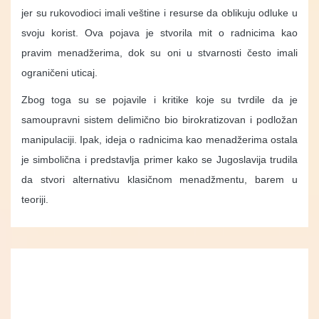
jer su rukovodioci imali veštine i resurse da oblikuju odluke u
svoju korist. Ova pojava je stvorila mit o radnicima kao
pravim menadžerima, dok su oni u stvarnosti često imali
ograničeni uticaj.
Zbog toga su se pojavile i kritike koje su tvrdile da je
samoupravni sistem delimično bio birokratizovan i podložan
manipulaciji. Ipak, ideja o radnicima kao menadžerima ostala
je simbolična i predstavlja primer kako se Jugoslavija trudila
da stvori alternativu klasičnom menadžmentu, barem u
teoriji.