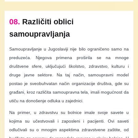
08.
Različiti oblici
samoupravljanja
Samoupravljanje u Jugoslaviji nije bilo ograničeno samo na
preduzeća. Njegova primena proširila se na mnoge
društvene sfere, uključujući školstvo, zdravstvo, kulturu i
druge javne sektore. Na taj način, samoupravni model
postao je sveobuhvatan način organizacije društva, gde su
građani, kroz različita samoupravna tela, imali mogućnost da
utiču na donošenje odluka u zajednici.
Na primer, u zdravstvu su bolnice imale svoje savete u
kojima su učestvovali i zaposleni i pacijenti. Ovi saveti
odlučivali su o mnogim aspektima zdravstvene zaštite, od