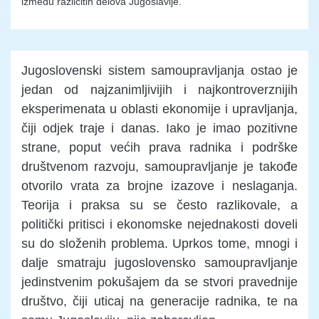
između različitih delova Jugoslavije.
Jugoslovenski sistem samoupravljanja ostao je
jedan od najzanimljivijih i najkontroverznijih
eksperimenata u oblasti ekonomije i upravljanja,
čiji odjek traje i danas. Iako je imao pozitivne
strane, poput većih prava radnika i podrške
društvenom razvoju, samoupravljanje je takođe
otvorilo vrata za brojne izazove i neslaganja.
Teorija i praksa su se često razlikovale, a
politički pritisci i ekonomske nejednakosti doveli
su do složenih problema. Uprkos tome, mnogi i
dalje smatraju jugoslovensko samoupravljanje
jedinstvenim pokušajem da se stvori pravednije
društvo, čiji uticaj na generacije radnika, te na