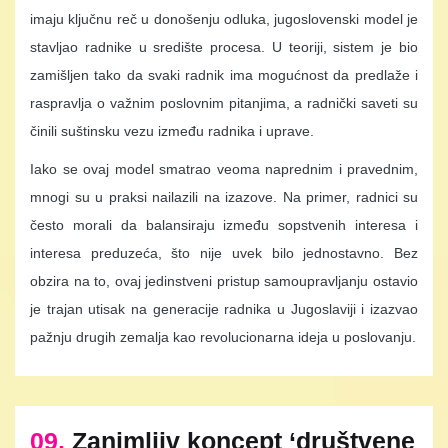
imaju ključnu reč u donošenju odluka, jugoslovenski model je
stavljao radnike u središte procesa. U teoriji, sistem je bio
zamišljen tako da svaki radnik ima mogućnost da predlaže i
raspravlja o važnim poslovnim pitanjima, a radnički saveti su
činili suštinsku vezu između radnika i uprave.
Iako se ovaj model smatrao veoma naprednim i pravednim,
mnogi su u praksi nailazili na izazove. Na primer, radnici su
često morali da balansiraju između sopstvenih interesa i
interesa preduzeća, što nije uvek bilo jednostavno. Bez
obzira na to, ovaj jedinstveni pristup samoupravljanju ostavio
je trajan utisak na generacije radnika u Jugoslaviji i izazvao
pažnju drugih zemalja kao revolucionarna ideja u poslovanju.
09.
Zanimljiv koncept ‘društvene