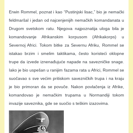
Erwin Rommel, poznat i kao “Pustinjski lisac,” bio je nemački
feldmaršal i jedan od najcenjenijih nemačkih komandanata u
Drugom svetskom ratu. Njegova najpoznatija uloga bila je
komandovanje Afrikanskim korpusom (Afrikakorps) u
Severnoj Africi. Tokom bitke za Severnu Afriku, Rommel se
istakao brzim i smelim taktikama, često koristeći oklopne
trupe da izvede iznenađujuće napade na savezničke snage.
Iako je bio uspešan u ranijim fazama rata u Africi, Rommel se
suočavao s sve većim pritiskom savezničkih trupa i na kraju
je bio primoran da se povuče. Nakon povlačenja iz Afrike,
komandovao je nemačkim trupama u Normandiji tokom
invazije saveznika, gde se suočio s teškim izazovima.