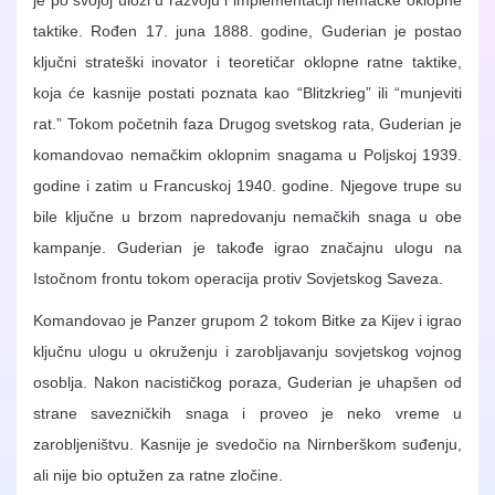
je po svojoj ulozi u razvoju i implementaciji nemačke oklopne
taktike. Rođen 17. juna 1888. godine, Guderian je postao
ključni strateški inovator i teoretičar oklopne ratne taktike,
koja će kasnije postati poznata kao “Blitzkrieg” ili “munjeviti
rat.” Tokom početnih faza Drugog svetskog rata, Guderian je
komandovao nemačkim oklopnim snagama u Poljskoj 1939.
godine i zatim u Francuskoj 1940. godine. Njegove trupe su
bile ključne u brzom napredovanju nemačkih snaga u obe
kampanje. Guderian je takođe igrao značajnu ulogu na
Istočnom frontu tokom operacija protiv Sovjetskog Saveza.
Komandovao je Panzer grupom 2 tokom Bitke za Kijev i igrao
ključnu ulogu u okruženju i zarobljavanju sovjetskog vojnog
osoblja. Nakon nacističkog poraza, Guderian je uhapšen od
strane savezničkih snaga i proveo je neko vreme u
zarobljeništvu. Kasnije je svedočio na Nirnberškom suđenju,
ali nije bio optužen za ratne zločine.