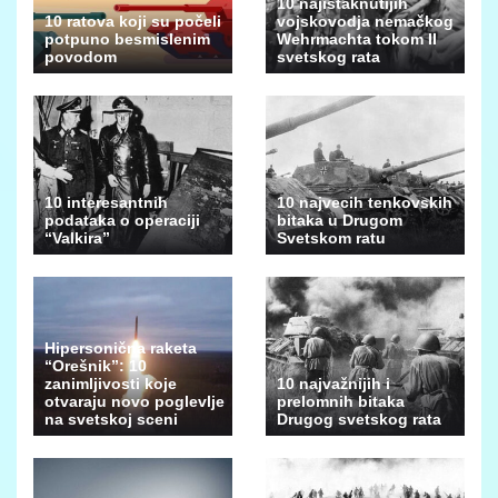
10 najistaknutijih
10 ratova koji su počeli
vojskovodja nemačkog
potpuno besmislenim
Wehrmachta tokom II
povodom
svetskog rata
10 interesantnih
10 najvecih tenkovskih
podataka o operaciji
bitaka u Drugom
“Valkira”
Svetskom ratu
Hipersonična raketa
“Orešnik”: 10
zanimljivosti koje
10 najvažnijih i
otvaraju novo poglevlje
prelomnih bitaka
na svetskoj sceni
Drugog svetskog rata