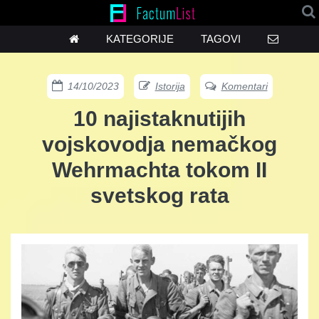
KATEGORIJE
TAGOVI
14/10/2023
Istorija
Komentari
10 najistaknutijih
vojskovodja nemačkog
Wehrmachta tokom II
svetskog rata