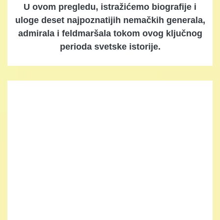
U ovom pregledu, istražićemo biografije i
uloge deset najpoznatijih nemačkih generala,
admirala i feldmaršala tokom ovog ključnog
perioda svetske istorije.