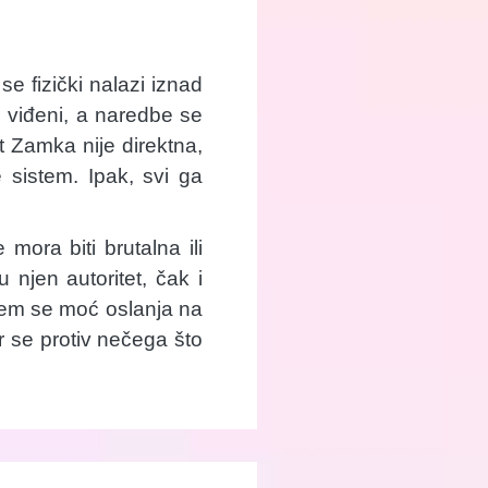
e fizički nalazi iznad
 viđeni, a naredbe se
t Zamka nije direktna,
 sistem. Ipak, svi ga
mora biti brutalna ili
 njen autoritet, čak i
jem se moć oslanja na
er se protiv nečega što