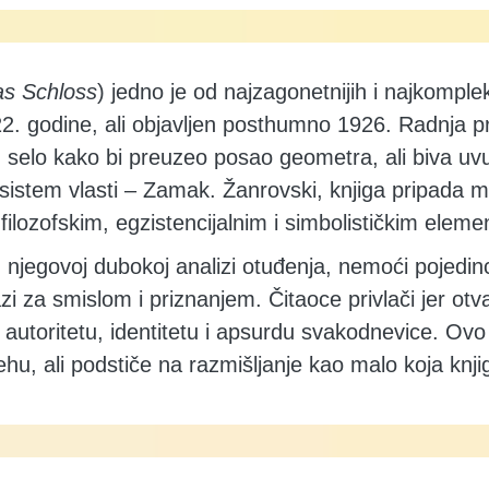
s Schloss
) jedno je od najzagonetnijih i najkomple
2. godine, ali objavljen posthumno 1926. Radnja pr
 u selo kako bi preuzeo posao geometra, ali biva u
v sistem vlasti – Zamak. Žanrovski, knjiga pripada m
 filozofskim, egzistencijalnim i simbolističkim eleme
u njegovoj dubokoj analizi otuđenja, nemoći pojedin
 za smislom i priznanjem. Čitaoce privlači jer otv
 autoritetu, identitetu i apsurdu svakodnevice. Ovo 
ehu, ali podstiče na razmišljanje kao malo koja knji