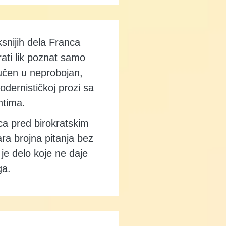
ksnijih dela Franca
ati lik poznat samo
vučen u neprobojan,
odernističkoj prozi sa
ntima.
ca pred birokratskim
ara brojna pitanja bez
je delo koje ne daje
ga.