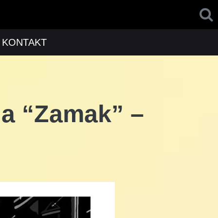
KONTAKT
na “Zamak” –