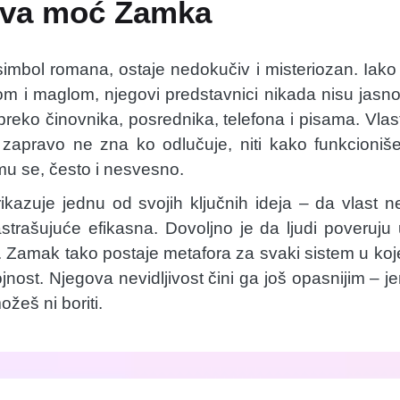
jiva moć Zamka
simbol romana, ostaje nedokučiv i misteriozan. Iako s
om i maglom, njegovi predstavnici nikada nisu jasno
eko činovnika, posrednika, telefona i pisama. Vlas
 zapravo ne zna ko odlučuje, niti kako funkcioniše
mu se, često i nesvesno.
ikazuje jednu od svojih ključnih ideja – da vlast ne 
astrašujuće efikasna. Dovoljno je da ljudi poveruju u
 Zamak tako postaje metafora za svaki sistem u ko
bojnost. Njegova nevidljivost čini ga još opasnijim – j
žeš ni boriti.