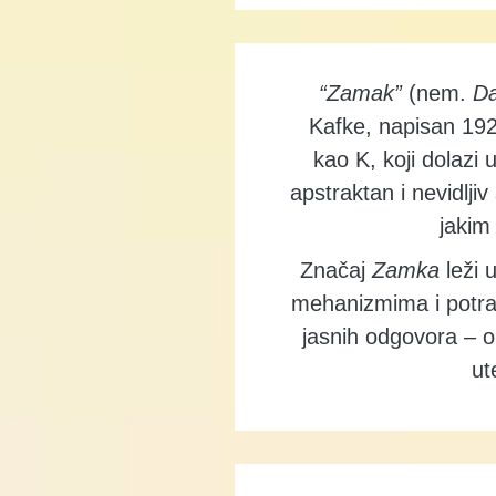
“Zamak”
(nem.
Da
Kafke, napisan 192
kao K, koji dolazi
apstraktan i nevidlji
jakim
Značaj
Zamka
leži 
mehanizmima i potrazi
jasnih odgovora – o
ut