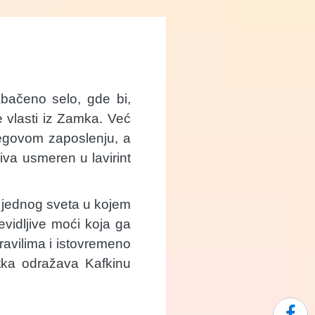
bačeno selo, gde bi,
vlasti iz Zamka. Već
jegovom zaposlenju, a
va usmeren u lavirint
e jednog sveta u kojem
evidljive moći koja ga
ravilima i istovremeno
etka odražava Kafkinu