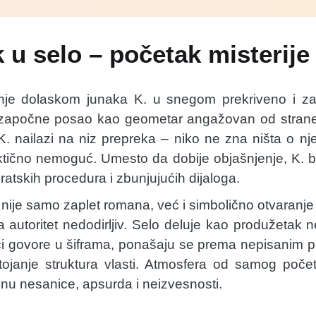
 u selo – početak misterije
je dolaskom junaka K. u snegom prekriveno i za
 započne posao kao geometar angažovan od strane 
 nailazi na niz prepreka – niko ne zna ništa o n
ktično nemoguć. Umesto da dobije objašnjenje, K. bi
kratskih procedura i zbunjujućih dijaloga.
 nije samo zaplet romana, već i simbolično otvaranj
a autoritet nedodirljiv. Selo deluje kao produžetak n
ci govore u šiframa, ponašaju se prema nepisanim p
stojanje struktura vlasti. Atmosfera od samog poč
nu nesanice, apsurda i neizvesnosti.