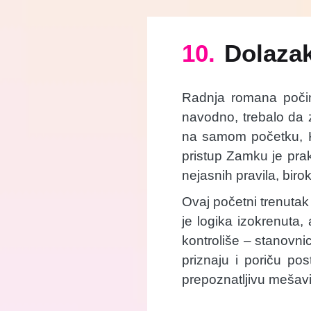
10.
Dolazak
Radnja romana počin
navodno, trebalo da
na samom početku, K.
pristup Zamku je pra
nejasnih pravila, biro
Ovaj početni trenutak
je logika izokrenuta, 
kontroliše – stanovni
priznaju i poriču po
prepoznatljivu mešavi