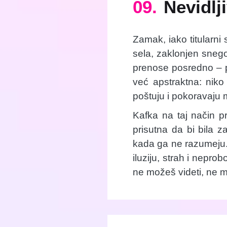
09.
Nevidl
Zamak, iako titularni 
sela, zaklonjen sneg
prenose posredno – pr
već apstraktna: niko
poštuju i pokoravaju 
Kafka na taj način pr
prisutna da bi bila z
kada ga ne razumeju.
iluziju, strah i nepro
ne možeš videti, ne mo